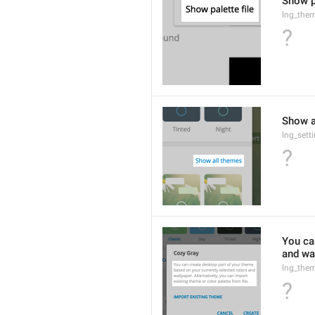
Show pa
lng_the
?
Show a
lng_sett
?
You ca
and wal
lng_them
?