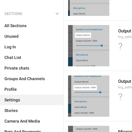
SECTIONS
All Sections
Output
Unused
lng_sett
?
Log In
Chat List
Private chats
Groups And Channels
Output
lng_sett
Profile
?
Settings
Stories
Camera And Media
Micro
Bots And Payments