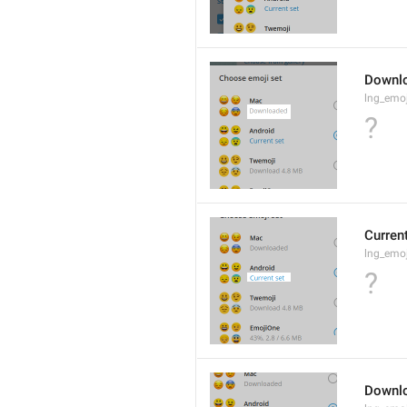
Downl
lng_emoj
?
Curren
lng_emoj
?
Downl