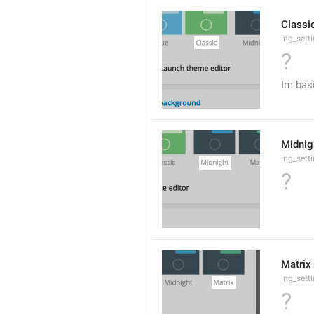
Classi
lng_sett
?
Im bas
Midnig
lng_sett
?
Matrix
lng_sett
?