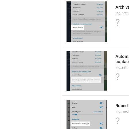
Archiv
lng_sett
?
Automa
contac
lng_sett
?
Round 
lng_medi
?