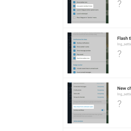
?
Flash 
lng_sett
?
New ch
lng_set
?