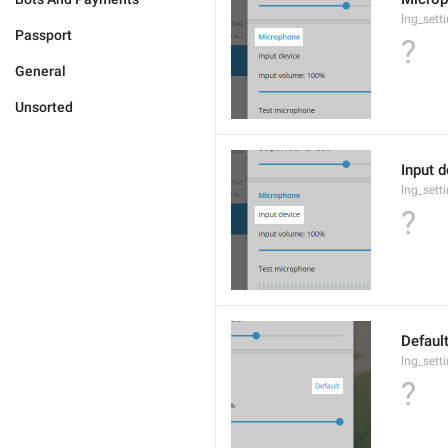
lng_sett
Passport
?
General
Unsorted
Input d
lng_sett
?
Defaul
lng_sett
?