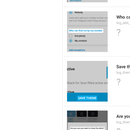
Who ca
lng_edit
?
Save t
lng_them
?
Are yo
lng_them