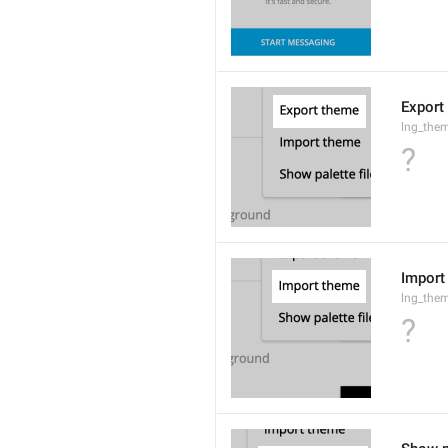
Export
lng_the
?
Import
lng_the
?