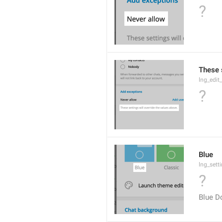
?
These s
lng_edit
?
Blue
lng_sett
?
Blue D