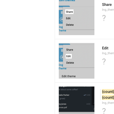
Share
lng_the
?
Edit
lng_them
?
{count
{count
lng_the
?