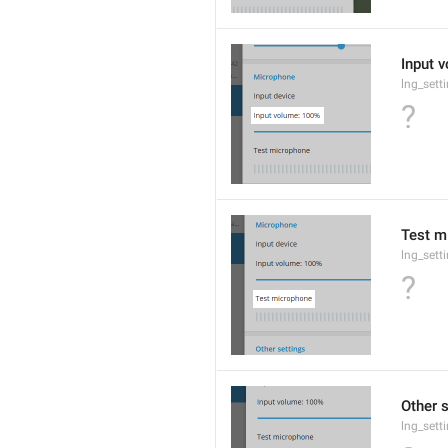
Input v
lng_sett
?
Test m
lng_sett
?
Other 
lng_sett