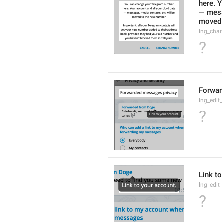
here. Y
— mess
moved 
lng_cha
?
Forwa
lng_edit
?
Link to
lng_edit
?