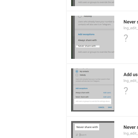
Never 
lng_edi
?
Add us
lng_edit
?
Never 
lng_edit