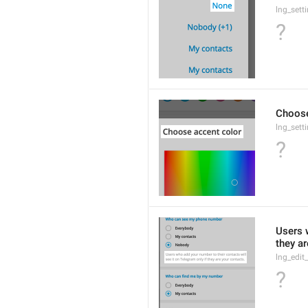
lng_sett
?
Choose
lng_sett
?
Users w
they ar
lng_edi
?