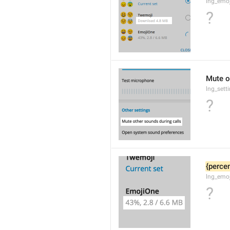
lng_emo
?
Mute o
lng_sett
?
{percen
lng_emoj
?