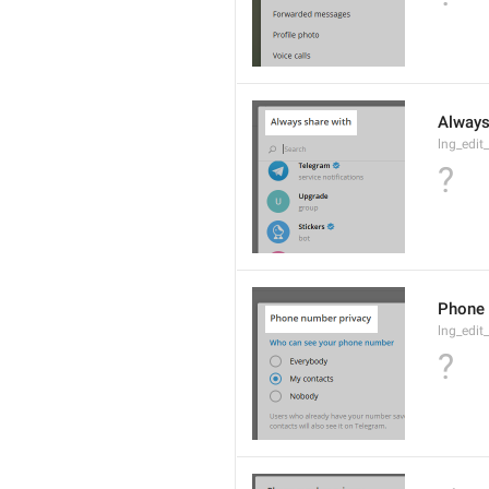
Always
lng_edit
?
Phone 
lng_edit
?