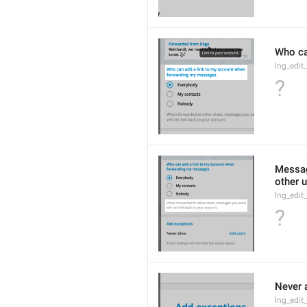
Who ca
lng_edit
?
Messag
other u
lng_edit
?
Never 
lng_edit