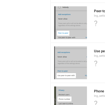
Peer-t
lng_setti
?
Use pe
lng_sett
?
Phone
lng_set
?