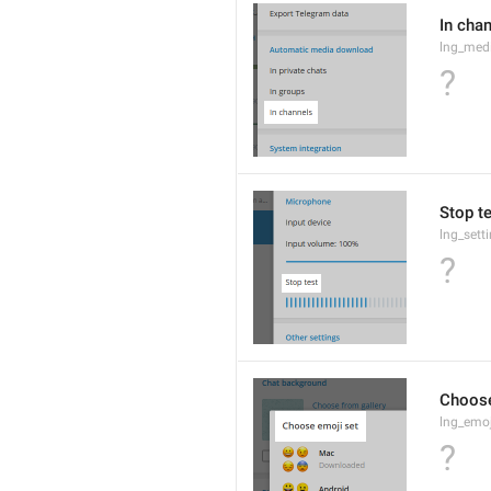
In cha
lng_med
?
Stop t
lng_sett
?
Choose
lng_emo
?