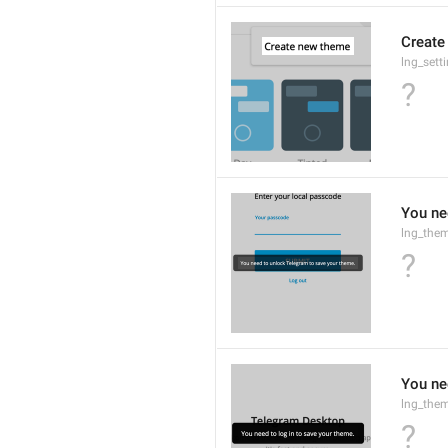
Create
lng_sett
?
You ne
lng_them
?
You ne
lng_the
?