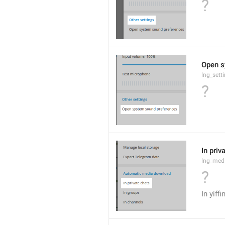
?
Open s
lng_sett
?
In priv
lng_medi
?
In yiff