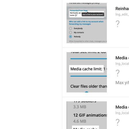
Reinha
lng_edi
?
Media c
lng_loca
?
Max yif
Media 
lng_loca
?