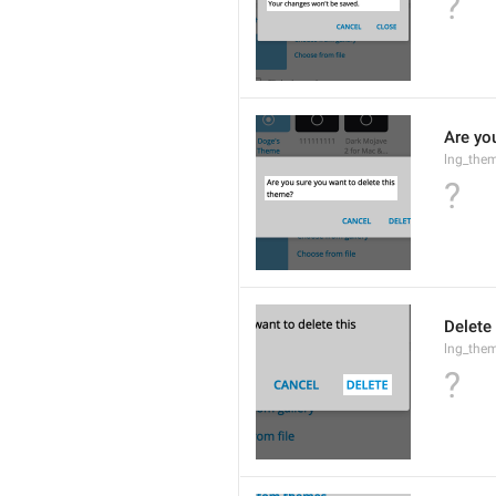
?
Are yo
lng_them
?
Delete
lng_them
?