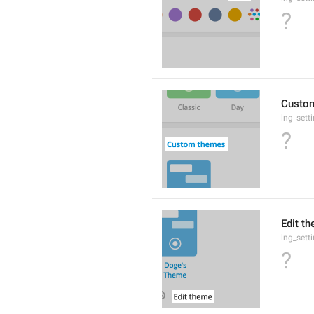
?
Custo
lng_sett
?
Edit t
lng_sett
?