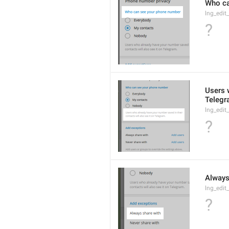
Who ca
lng_edi
?
Users w
Telegr
lng_edi
?
Always
lng_edi
?