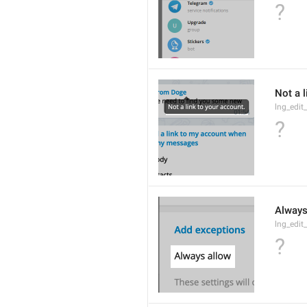
?
Not a l
lng_edi
?
Always
lng_edit
?