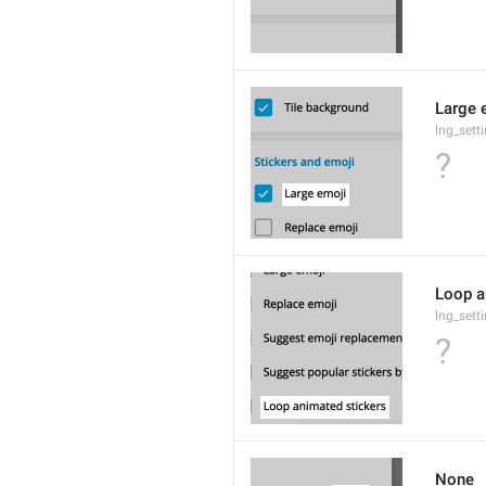
Large 
lng_sett
?
Loop a
lng_sett
?
None