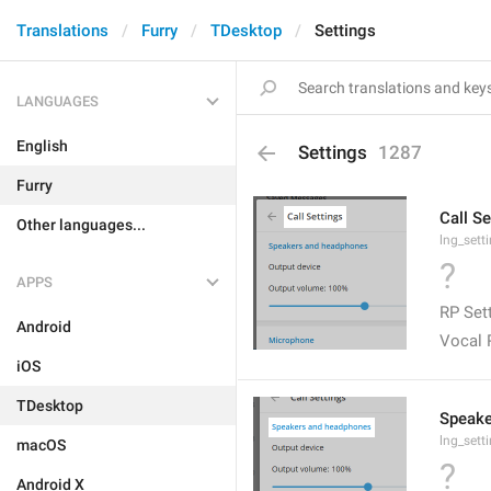
Translations
Furry
TDesktop
Settings
LANGUAGES
English
Settings
1287
Furry
Call Se
Other languages...
lng_sett
?
APPS
RP Set
Android
Vocal 
iOS
TDesktop
Speake
lng_sett
macOS
?
Android X