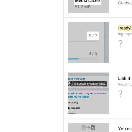
Cached
{ready}
lng_expo
?
Link if
lng_edit
?
You ca