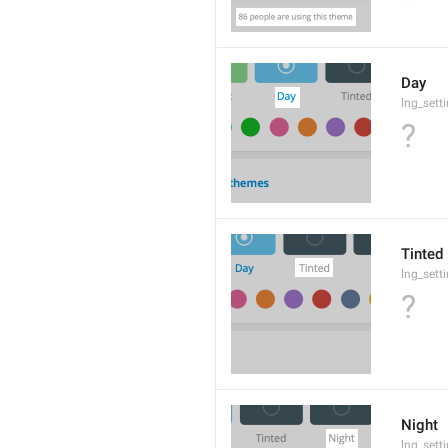
Day
lng_sett
?
Tinted
lng_sett
?
Night
lng_sett