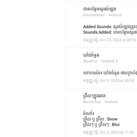
បានបន្ថែមសូរសំឡេង
SoundAdded
Android
Added Sounds: សូរសំឡេងត្រូវប
Sounds Added: បានបន្ថែមសូរ
មនុញ្ញ វម្ម៌
,
Oct 24, 2024 at 00:36
ឃាំងចំនួន
BlockFor
Android X
ឧទាហរណ៍៖ ឃាំងចំនួន ៧សប្ថាហ៍
មនុញ្ញ វម្ម៌
,
Oct 9, 2024 at 06:54
ព្រឹលៗក្នុងឆាត
BlurInChat
Android
ចំណាំ៖
ព្រិល ឬ ព្រឹល : Snow
ព្រឹលៗ ឬ ព្រឹលៗ : Blur
មនុញ្ញ វម្ម៌
,
Oct 5, 2024 at 11:40