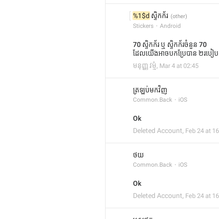
%1$d
 ស្ទិកក័រ
Stickers
Android
70 ស្ទិកក័រ ឬ ស្ទិកក័រចំនួន 70
ដែលយើងអាចបកប្រែបាន ២របៀប
មនុញ្ញ វម្ម៌
,
Mar 4 at 02:45
ត្រឡប់មកវិញ
Common.Back
iOS
Ok
Deleted Account
,
Feb 24 at 16
ថយ
Common.Back
iOS
Ok
Deleted Account
,
Feb 24 at 16