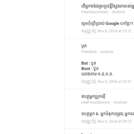
តើអ្នកចង់ជម្រះប្រវត្តិស្វែងរករបស់អ
ClearSearchAlert
Android
សូមកុំប្រើប្រាស់ Google បកប្រែ។
មនុញ្ញ វម្ម៌
,
Nov 8, 2024 at 23:51
បូត
FilterBots
Android
Bot : បូត
Boot : ប៊ូត
យោងតាម គ.ជ.ភ.ខ.
មនុញ្ញ វម្ម៌
,
Nov 8, 2024 at 23:47
ឧបត្ថម្ភកប្រូកស៊ី
UseProxySponsor
Android
ឧបត្ថម្ភក ន. អ្នកទំនុកបម្រុង; អ្នកទល់
មនុញ្ញ វម្ម៌
,
Nov 4, 2024 at 08:22