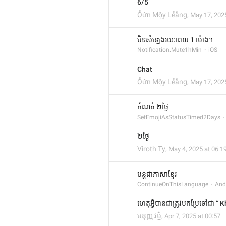
6/5
Ỗứn Mộy Lễẵng
,
May 17, 2025
បិទសំឡេងរយៈពេល 1 ម៉ោង។
Notification.Mute1hMin
iOS
Chat
Ỗứn Mộy Lễẵng
,
May 17, 2025
កំណត់ ២ថ្ងៃ
SetEmojiAsStatusTimed2Days
២ថ្ងៃ
Viroth Ty
,
May 4, 2025 at 06:1
បន្តជាភាសាខ្មែរ
ContinueOnThisLanguage
And
ហេតុអ្វីបានជាត្រូវបកប្រែទៅជា “ 
មនុញ្ញ វម្ម៌
,
Apr 7, 2025 at 00:57