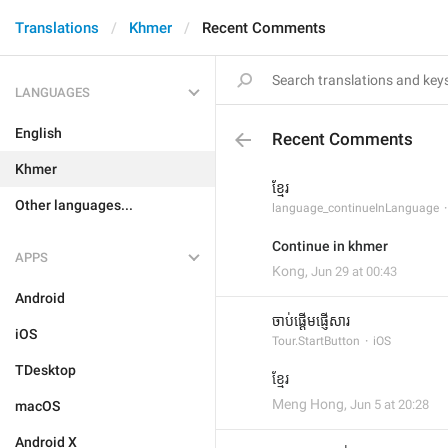
Translations
Khmer
Recent Comments
LANGUAGES
English
Recent Comments
Khmer
ខ្មែរ
Other languages...
language_continueInLanguage
Continue in khmer
APPS
Kong
,
Jun 29 at 00:43
Android
ចាប់ផ្ដើមផ្ញើសារ
iOS
Tour.StartButton
iOS
TDesktop
ខ្មែរ​
Meng Hong
,
Jun 5 at 20:28
macOS
Android X