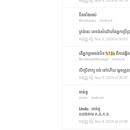
មនុញ្ញ វម្ម៌
,
Nov 9, 2024 at 00:16
បិទទាំងអស់
BlockUsers
Android
ត្រង់នេះ គេចង់សំដៅឃាំងអ្នកប្រ
មនុញ្ញ វម្ម៌
,
Nov 9, 2024 at 00:05
តើអ្នកព្រមចង់បិទ 
%1$s
 ពីការផ្ញ
BlockUserMessage
Android
បើប្រើពាក្យ ចង់ ទៅហើយ ម្ដេចត្រូវប្
មនុញ្ញ វម្ម៌
,
Nov 9, 2024 at 00:02
អាន់ឌូ
Undo
Android
Undo : អាន់ឌូ
យោងតាម គ.ជ.ភ.ខ.
មនុញ្ញ វម្ម៌
,
Nov 8, 2024 at 23:59