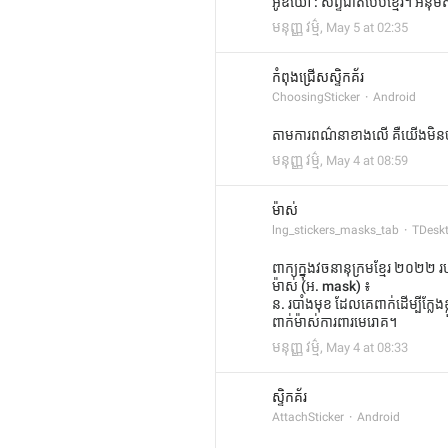
អូឌីយោ : សព្ទជាតិបែបខ្មែរ។ អនុ
មនុញ្ញ វម្ម៌
,
May 5 at 02:35
កំពុងជ្រើសស្ទិកគ័រ
ChoosingSticker
Android
តាមការពណ៌នាខាងលើ គឺយើងមិនចាំបាច់
មនុញ្ញ វម្ម៌
,
May 4 at 08:59
ម៉ាស់
lng_stickers_masks_tab
TDesk
ពាក្យក្នុងវចនានុក្រមខ្មែរ ២០២២
ម៉ាស់ (អ. mask) ៖
ន. របាំងមុខ ដែលគេពាក់ដើម្បីក្លែងខ
ពាក់ម៉ាស់ការពារមេរោគ។
មនុញ្ញ វម្ម៌
,
May 4 at 08:33
ស្ទិកគ័រ
AttachSticker
Android