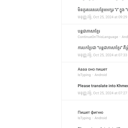
មិនគួរសរសេរបន្ថែមអក្សរ “រ” ក្នុង
មនុញ្ញ វម្ម៌
,
Oct 25, 2024 at 09:29
បន្តជាភាសាខ្មែរ
ContinueOnThisLanguage
And
ការបកប្រែជា “បន្តជាភាសាខ្មែរ” គឺត្
មនុញ្ញ វម្ម៌
,
Oct 25, 2024 at 07:33
Аааа оно пишет
IsTyping
Android
Please translate into Khmer
មនុញ្ញ វម្ម៌
,
Oct 25, 2024 at 07:27
Пишет фигню
IsTyping
Android