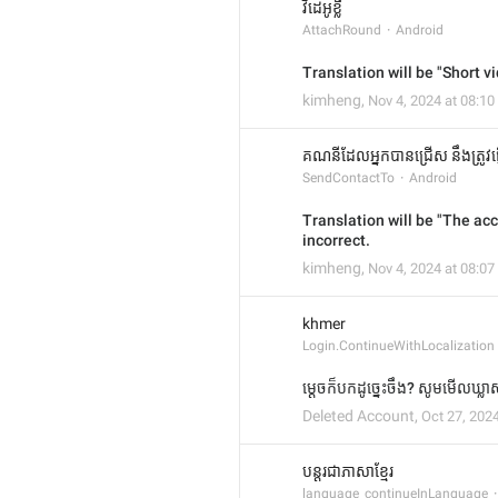
វីដេអូខ្លី
AttachRound
Android
Translation will be "Short vi
kimheng
,
Nov 4, 2024 at 08:10
គណនីដែលអ្នកបានជ្រើស នឹងត្រូវផ្
SendContactTo
Android
Translation will be "The acc
incorrect.
kimheng
,
Nov 4, 2024 at 08:07
khmer
Login.ContinueWithLocalization
ម្ដេចក៏បកដូច្នេះចឹង? សូមមើលឃ្លាស
Deleted Account
,
Oct 27, 2024
បន្តរជាភាសាខ្មែរ
language_continueInLanguage