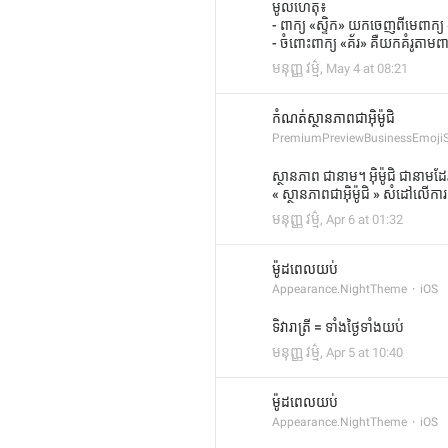
មូលហេតុ៖
- ពាក្យ «ស្ទិក» យកចេញពីមេពាក
- ចំពោះពាក្យ «គ័រ» គឺយកគំរូត
មនុញ្ញ វម្ម៌
,
May 4 at 08:21
កំណត់ស្ថានភាពជាអុិម៉ូជិ
PremiumPreviewBusinessEmojiS
ស្ថានភាព ជានាម។ អុិម៉ូជិ ជានាមដែ
« ស្ថានភាពជាអុិម៉ូជិ » សំដៅលើការដា
មនុញ្ញ វម្ម៌
,
Apr 6 at 01:32
ម៉ូដពេលយប់
Appearance.NightTheme
iOS
ទិវារាត្រី = ទាំងថ្ងៃទាំងយប់
មនុញ្ញ វម្ម៌
,
Apr 5 at 10:40
ម៉ូដពេលយប់
Appearance.NightTheme
iOS