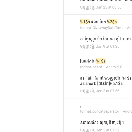
មនុញ្ញ វម្ម៌
,
Jan 23 at 00:56
%1$s
 វេលាម៉ោង 
%2$s
format_GiveawayDateTime
An
ឧ. ថ្ងៃសុក្រ ទី១ ខែមករា ឆ្នាំ២
មនុញ្ញ វម្ម៌
,
Jan 9 at 01:35
[បានកែ]៖ 
%1$s
format_edited
Android X
as Full: [បានកែសម្រួល]៖ %1$s
as short: [បានកែ]៖ %1$s
មនុញ្ញ វម្ម៌
,
Jan 3 at 07:56
, 
format_concatSeparator
Andro
ឧទាហរណ៍៖ សុខា, ធីតា, វម្ម៌។
មនុញ្ញ វម្ម៌
,
Jan 3 at 07:52