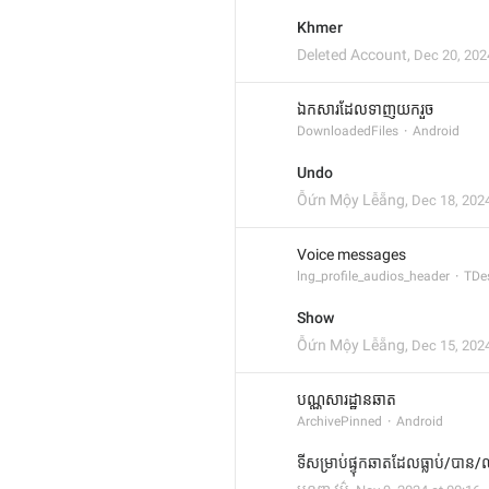
Khmer
Deleted Account
,
Dec 20, 202
ឯកសារដែលទាញយករួច
DownloadedFiles
Android
Undo
Ỗứn Mộy Lễẵng
,
Dec 18, 2024
Voice messages
lng_profile_audios_header
TDe
Show
Ỗứn Mộy Lễẵng
,
Dec 15, 2024
បណ្ណសារដ្ឋានឆាត
ArchivePinned
Android
ទីសម្រាប់ផ្ទុកឆាតដែលធ្លាប់/បា