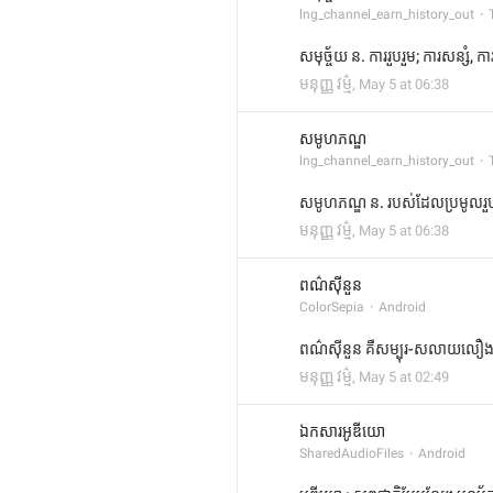
lng_channel_earn_history_out
សមុច្ច័យ ន. ការរួបរួម; ការសន្សំ, ក
មនុញ្ញ វម្ម៌
,
May 5 at 06:38
សមូហភណ្ឌ
lng_channel_earn_history_out
សមូហភណ្ឌ ន. របស់ដែលប្រមូលរួប
មនុញ្ញ វម្ម៌
,
May 5 at 06:38
ពណ៌សុីនួន
ColorSepia
Android
ពណ៌សុីនួន គឺសម្បុរ-សលាយលឿងខ្ច
មនុញ្ញ វម្ម៌
,
May 5 at 02:49
ឯកសារអូឌីយោ
SharedAudioFiles
Android