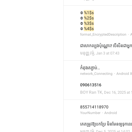
៙ 
%1$s
៙ 
%2$s
៙ 
%3$s
៙ 
%4$s
format_EncryptedDescription
A
ជាសាកល្បងប៉ុណ្ណោះ! បើសិនជាអ្នកច
មនុញ្ញ វម្ម៌
,
Jan 3 at 07:43
កំពុងតភ្ជាប់…
network_Connecting
Android 
090613516
BOY Ran TK
,
Dec 16, 2025 at 
855714118970
YourNumber
Android
គេតម្រូវឱ្យបកប្រែ មិនមែនឲ្យទុ
មនុញ្ញ វម្ម៌
,
Dec 5, 2025 at 14:02