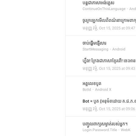
បន្តជាភាសាអង់គ្លេស
ContinueOnThisLanguage
And
ចូរក្រឡេកមើលពិពណ៌នាក្រោមពាក្
មនុញ្ញ វម្ម៌
,
Oct 15, 2025 at 09:47
ចាប់ផ្ដើមផ្ញើសារ
StartMessaging
Android
ហ្នឹង! ក្រែងជាភាសាខ្មែរតើ! ចេះអ
មនុញ្ញ វម្ម៌
,
Oct 15, 2025 at 09:43
អត្តលេខបូត
BotId
Android X
Bot = បូត (អនុម័តដោយ គ.ជ.ភ.ខ
មនុញ្ញ វម្ម៌
,
Oct 15, 2025 at 09:06
បញ្ចូលពាក្យសម្ងាត់របស់អ្នក។
Login.Password.Title
WebK