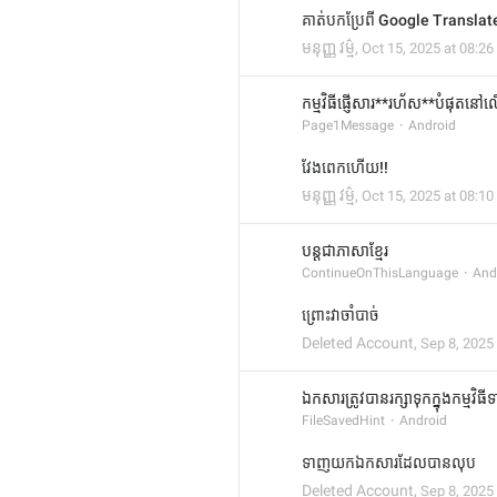
គាត់បកប្រែពី Google Translate
មនុញ្ញ វម្ម៌
,
Oct 15, 2025 at 08:26
កម្មវិធីផ្ញើសារ**រហ័ស**បំផុតនៅ
Page1Message
Android
វែងពេកហើយ!!
មនុញ្ញ វម្ម៌
,
Oct 15, 2025 at 08:10
បន្តជាភាសាខ្មែរ
ContinueOnThisLanguage
And
ព្រោះវាចាំបាច់
Deleted Account
,
Sep 8, 2025 
ឯកសារត្រូវបានរក្សាទុកក្នុងកម្មវ
FileSavedHint
Android
ទាញយកឯកសារដែលបានលុប
Deleted Account
,
Sep 8, 2025 