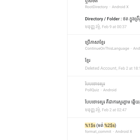
ឬសថត
RootDirectory
Android X
Directory / Folder : ថត ក្នុងព្រ
មនុញ្ញ វម្ម៌
,
Feb 9 at 00:37
ប្រើភាសាខ្មែរ
ContinueOnThisLanguage
And
ខ្មែរ
Deleted Account
,
Feb 2 at 18:
បែបចោទសួរ
PollQuiz
Android
បែបចោទសួរ គឺជាការសួរភ្លាម ឆ្ល
មនុញ្ញ វម្ម៌
,
Feb 2 at 02:47
%1$s
 (មត់ 
%2$s
)
format_commit
Android X