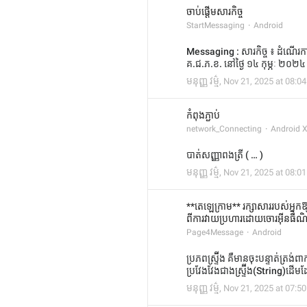
ចាប់ផ្ដើមសារកិច្ច
StartMessaging
Android
Messaging : សារកិច្ច ៖ ដំណើរការន
គ.ជ.ភ.ខ. នៅថ្ងៃ ១៤ កុម្ភៈ ២០២៤
មនុញ្ញ វម្ម៌
,
Nov 21, 2025 at 08:04
កំពុងភ្ជាប់
network_Connecting
Android 
បាត់សញ្ញាពងត្រី ( … )
មនុញ្ញ វម្ម៌
,
Nov 21, 2025 at 08:01
**តេឡេក្រាម** រក្សាសាររបស់អ្នកឱ្
ពីការវាយប្រហារដោយចោរអ៊ីនធឺណ
Page4Message
Android
ប្រភពស្ទ្រ៊ីង គឺមានចុះបន្ទាត់ត្រង់ព
ប្រវែងវែងជាងស្ទ្រ៊ីង(String)ដើមដ
មនុញ្ញ វម្ម៌
,
Nov 21, 2025 at 07:50