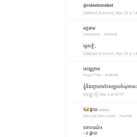
@rolextionsbot
Deleted Account
,
Mar 25 at 1
អត្ថនាម
Username
Android
ម្ទេសខ្ចី ;
Deleted Account
,
Mar 25 at 1
តេឡេក្រាម
Page1Title
Android
ខ្ញុំនិងព្យាយាមកែសម្រួលចំណុច
មនុញ្ញ វម្ម៌
,
Mar 5 at 03:07
%d
 ផ្កាយ
Star.List.Item.Count
macOS
ឧទាហរណ៍៖
- ០ ផ្កាយ