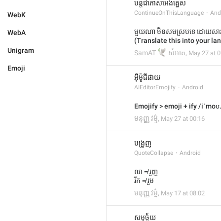
បន្តជាភាសាអង់គ្លេស
ContinueOnThisLanguage
And
WebK
មួយណា មិនសមស្របទេ ដោយសារឃ្លាន
WebA
(Translate this into your
Unigram
🕊️
SamAT
សំអាត
,
May 27 at 0
Emoji
អ៊ីម៉ូជីផាយ
AIEditorEmojify
Android
Emojify > emoji + ify /iˈmoʊ.
មនុញ្ញ វម្ម៌
,
May 27 at 00:16
បង្រួញ
QuoteCollapse
Android
លា ≠ រួញ
រីក ≠ រួម
មនុញ្ញ វម្ម៌
,
May 17 at 08:02
សមុច្ច័យ