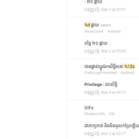
- ២០ ផ្កាយ
មនុញ្ញ វម្ម៌
,
Mar 5 at 03:01
%d
 ផ្កាយ
StarsCount
Android
តម្លៃ ២០ ផ្កាយ
មនុញ្ញ វម្ម៌
,
Mar 5 at 03:00
បានផ្លាស់ប្តូរឯកសិទ្ធិរបស់ 
%1$s
EventLogPromoted
Android
Privilege : ឯកសិទ្ធិ
មនុញ្ញ វម្ម៌
,
Mar 4 at 04:12
GIFs
Stickers.Gifs
iOS
ជាពាក្យកាត់ និងមិនគួរបកប្រែឡើ
មនុញ្ញ វម្ម៌
,
Mar 4 at 03:17