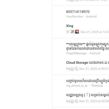
855714118970
YourNumber
Android
Xing
💸
🌄
邢
,
Nov 21, 2025 at 14:5
**តេឡេក្រាម** ផ្ដល់ជូននូវការស្តុ
គ្មានដែនកំណត់ដោយឥតគិតថ្លៃ សម
Page3Message
Android
Cloud Storage យោងតាមគ.ជ.ភ.
មនុញ្ញ វម្ម៌
,
Nov 21, 2025 at 09:51
បញ្ជាប់ចូលរហ័សដោយប្រើឃ្យូអ៝កូ
lng_phone_to_qr
TDesktop
សញ្ញាអឌ្ឍចន្ទ ( ៝ ) សម្រាប់សម្គាល
មនុញ្ញ វម្ម៌
,
Nov 21, 2025 at 09:30