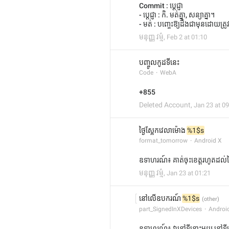
Commit : ប្ដេជ្ញា
- ប្ដេជ្ញា : កិ. មត់គ្នា, សន្យាគ្នា។
- មត់ : បញ្ចេះឱ្យដឹងជាមុនដោយត្រូវគ
មនុញ្ញ វម្ម៌
,
Feb 2 at 01:10
បញ្ចូលកូដទីនេះ
Code
WebA
+855
Deleted Account
,
Jan 23 at 09
ថ្ងៃស្អែកវេលាម៉ោង 
%1$s
format_tomorrow
Android X
ឧទាហរណ៍៖ គាត់ចុះខេត្តរហូតដល់ថ្
មនុញ្ញ វម្ម៌
,
Jan 23 at 01:21
នៅលើឧបករណ៍ 
%1$s
part_SignedInXDevices
Androi
ឧទាហរណ៍៖ វានៅទីនោះមួយ នៅទីន