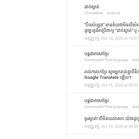
ដាក់ស្ងាត់
ChatsMute
Android
“បិទសំឡេង” មានន័យថាមិនលឺសំ
ដូច្នេះគួរតែប្រើពាក្យ “ដាក់ស្ងា
មនុញ្ញ វម្ម៌
,
Oct 15, 2025 at 10:01
បន្តជាភាសាខ្មែរ
ContinueOnThisLanguage
And
រាល់ការបកប្រែ សូមអ្នករាល់គ្នា
Google Translate ឡើយ។
មនុញ្ញ វម្ម៌
,
Oct 15, 2025 at 09:53
បន្តជាភាសាខ្មែរ
ContinueOnThisLanguage
And
ចូរស្ងាត់! បើមិនយល់សោះ យ៉ាងដូច្
មនុញ្ញ វម្ម៌
,
Oct 15, 2025 at 09:50