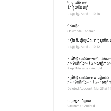
ថ្ងៃ ផ្ទុយនឹង យប់
ទិវា ផ្ទុយនឹង រាត្រី
មនុញ្ញ វម្ម៌
,
Apr 5 at 10:40
ម៉ូដពន្យឺត
Slowmode
Android
ពន្យឺត កិ. ធ្វើឱ្យយឺត, ទាញឱ្យយឺត; 
មនុញ្ញ វម្ម៌
,
Apr 5 at 10:12
កម្មវិធីផ្ញើសារដែល**លឿនជាងគេ
វា**មិនគិតថ្លៃ** និង **សុវត្ថិភាព
Page1Message
Android
កម្មវិធីផ្ញើសារដែល★★លឿនជាង
វា⭐⭐មិនគិតថ្លៃ⭐⭐ និង⭐⭐សុវត្
Deleted Account
,
Mar 25 at 1
ឈ្មោះ​អ្នកប្រើប្រាស់
Username
Android