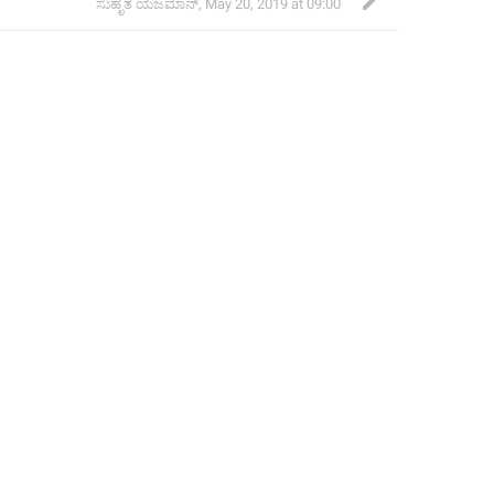
ಸುಹೃತ ಯಜಮಾನ್
,
May 20, 2019 at 09:00