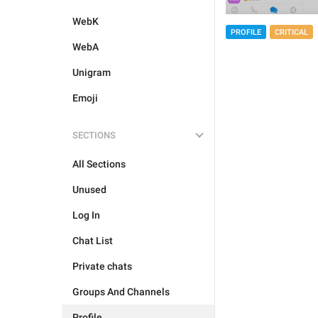
WebK
PROFILE
CRITICAL
WebA
Unigram
Emoji
SECTIONS
All Sections
Unused
Log In
Chat List
Private chats
Groups And Channels
Profile