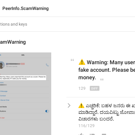
PeerInfo.ScamWarning
camWarning
⚠️
 Warning: Many user
fake account
. Please be
money.
129
⚠️
 ಎಚ್ಚರಿಕೆ: ಬಹಳ ಜನರು ಈ ಖಾ
ಮಾಡಿದ್ದಾರೆ. ದಯವಿಟ್ಟು ಜೋಪಾ
ವಿಚಾರಗಳು ಬಂದರೆ.
116/129