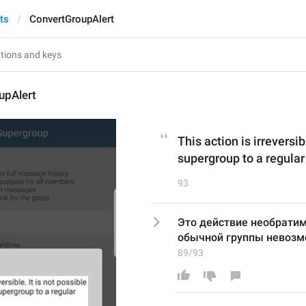
ts
ConvertGroupAlert
upAlert
This action is irreversib
supergroup to a regular
93
Это действие необратимо
обычной группы невозм
89/93