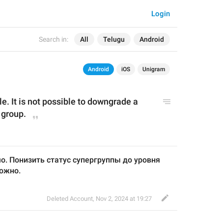
Login
Search in:
All
Telugu
Android
Android
iOS
Unigram
le. It is not possible to downgrade a 
 group.
. Понизить статус супергруппы до уровня 
ожно.
Deleted Account
,
Nov 2, 2024 at 19:27