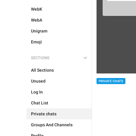
WebK
WebA
Unigram
Emoji
SECTIONS
All Sections
Unused
PRIVATE CHATS
Log In
Chat List
Private chats
Groups And Channels
Profile