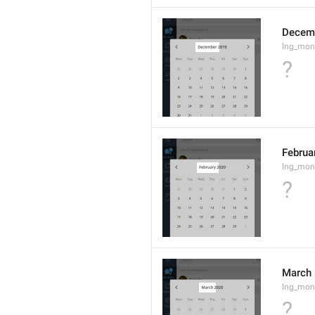
Decem
lng_mon
?
Februa
lng_mon
?
March
lng_mon
?