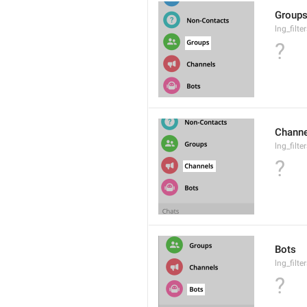
Group
lng_filt
?
Channe
lng_filt
?
Bots
lng_filte
?