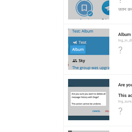
जतन कर
Album
lng_in_d
?
Are yo
This a
lng_sure
?