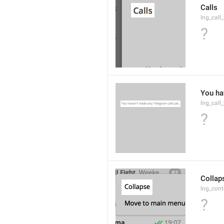
Calls
lng_call_
?
You ha
lng_call
?
Collap
lng_cont
?