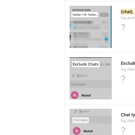
{chat}
, 
lng_arc
?
Exclud
lng_filte
?
Chat t
lng_filte
?