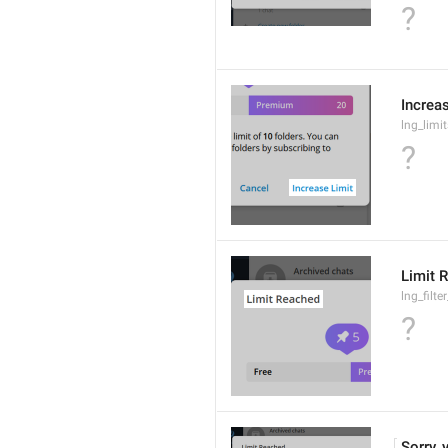
?
Increa
lng_limi
?
Limit 
lng_filter
?
Sorry, 