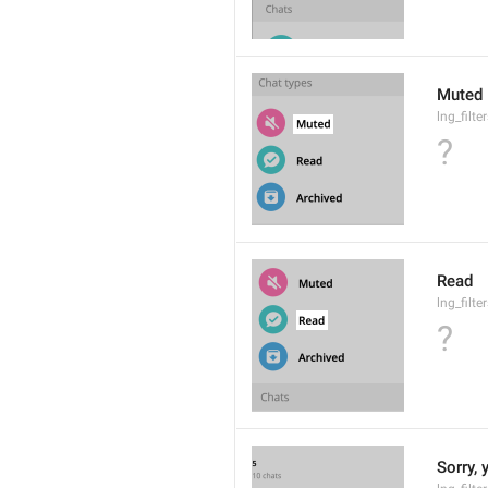
Muted
lng_filt
?
Read
lng_filt
?
Sorry, 