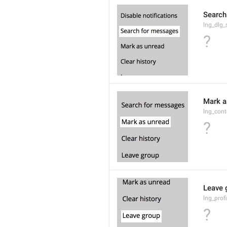
Search
lng_dlg
?
Mark a
lng_con
?
Leave 
lng_prof
?