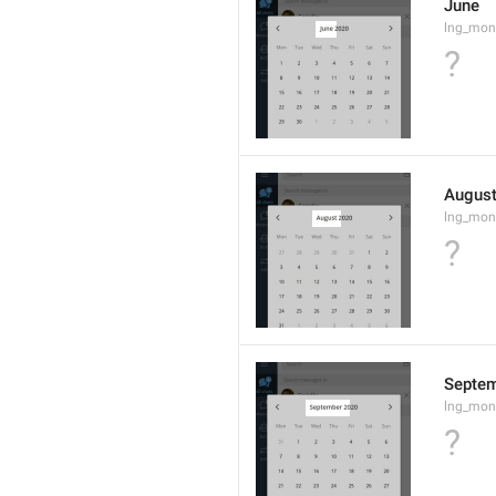
June
lng_mon
?
Augus
lng_mon
?
Septe
lng_mon
?