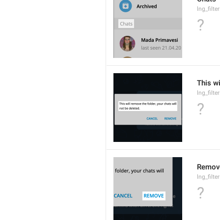
lng_filte
?
This wi
lng_filt
?
Remov
lng_filt
?