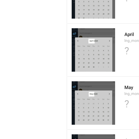
April
lng_mon
?
May
lng_mon
?