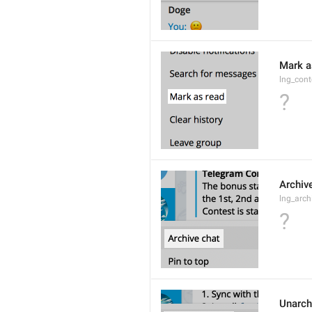
Mark a
lng_con
?
Archiv
lng_arch
?
Unarch