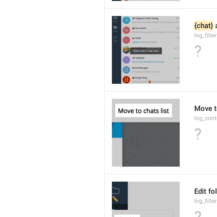
{chat}
 
lng_filt
?
Move to
lng_cont
?
Edit fo
lng_filte