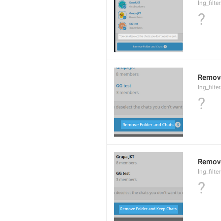
lng_filt
?
Remove
lng_filte
?
Remove
lng_filt
?