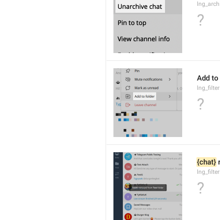
lng_arc
?
Add to 
lng_filt
?
{chat}
 
lng_filt
?