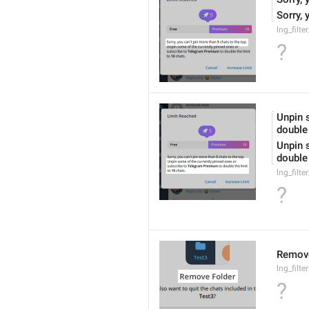
Sorry, 
lng_filte
?
Unpin 
double 
Unpin 
double 
lng_filte
?
Remove
lng_filt
?