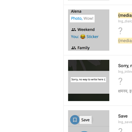
{media
lng_dial
?
{media
Sorry, 
lng_inli
?
क्षमस्व, इ
Save
lng_save
?