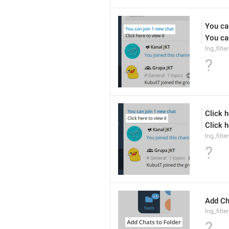
You can
You can
lng_filt
?
Click h
Click 
lng_filte
?
Add Ch
lng_filt
?