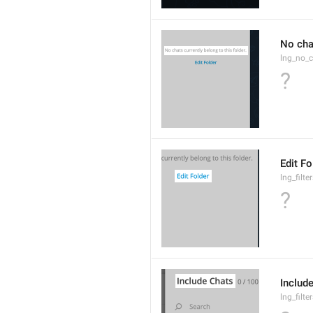
No chat
lng_no_c
?
Edit Fo
lng_filte
?
Includ
lng_filte