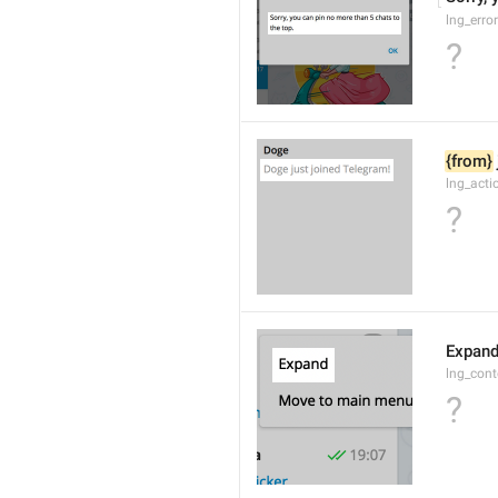
lng_err
?
{from}
lng_acti
?
Expan
lng_cont
?