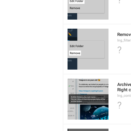
?
Remov
lng_filt
?
Archiv
Right c
lng_cont
?