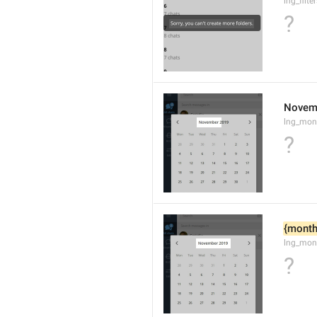
lng_filte
?
Novem
lng_mon
?
{month
lng_mon
?