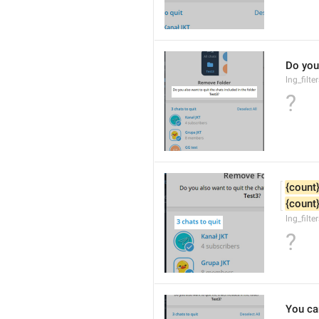
Do you 
lng_filt
?
{count
{count
lng_filte
?
You can