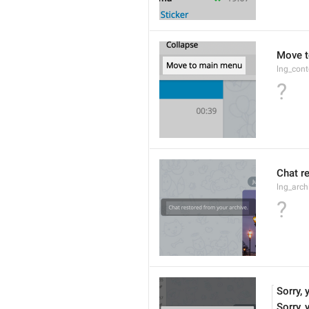
Move t
lng_cont
?
Chat r
lng_arc
?
Sorry, 
Sorry, 