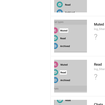
Muted
lng_filt
?
Read
lng_filt
?
Chats