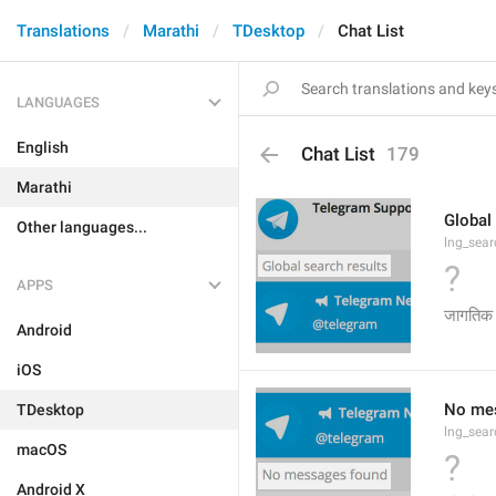
Translations
Marathi
TDesktop
Chat List
LANGUAGES
English
Chat List
179
Marathi
Global
Other languages...
lng_sear
?
APPS
जागतिक 
Android
iOS
No me
TDesktop
lng_sear
macOS
?
Android X