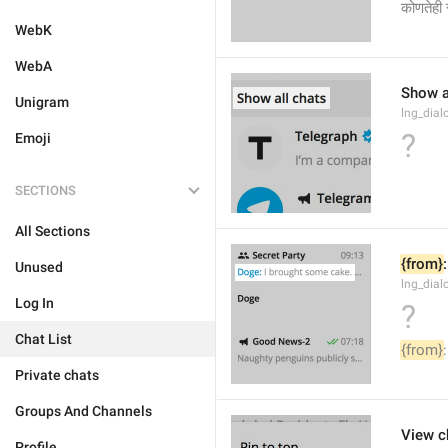
कोणतेही
WebK
WebA
Show a
Unigram
lng_dial
?
Emoji
SECTIONS
All Sections
{from}
:
Unused
lng_dial
Log In
?
Chat List
{from}
:
Private chats
Groups And Channels
View c
Profile