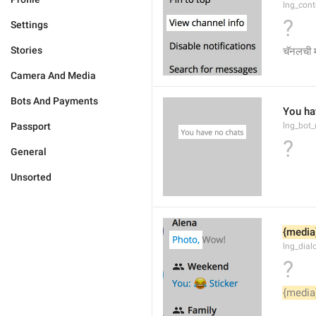
lng_cont
?
Settings
Stories
चॅनलची म
Camera And Media
Bots And Payments
You ha
Passport
lng_bot_
?
General
Unsorted
{media
lng_dia
?
{media