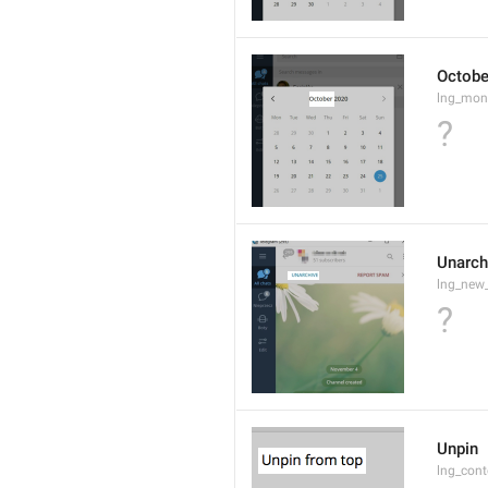
Octobe
lng_mon
?
Unarch
lng_new
?
Unpin
lng_cont