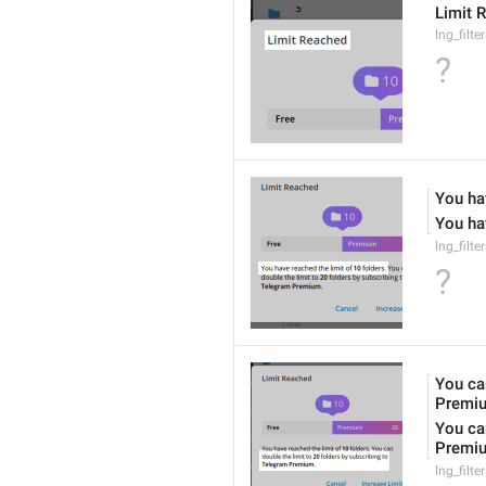
Limit 
lng_filter
?
You hav
You hav
lng_filte
?
You can
Premi
You can
Premi
lng_filte