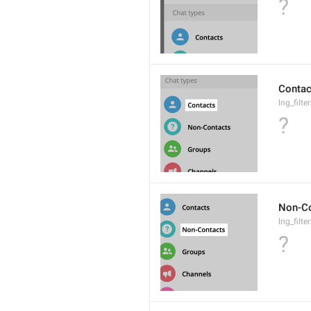
?
Contac
lng_filt
?
Non-Co
lng_filt
?