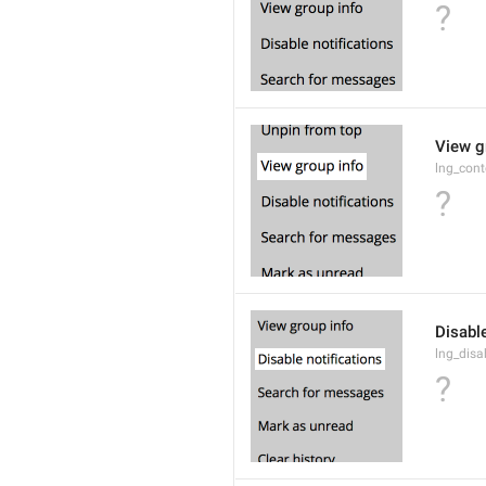
?
View g
lng_cont
?
Disable
lng_disa
?