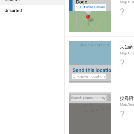
Map.Dis
?
Unsorted
未知的
Map.Un
?
搜尋附
Map.Sea
?