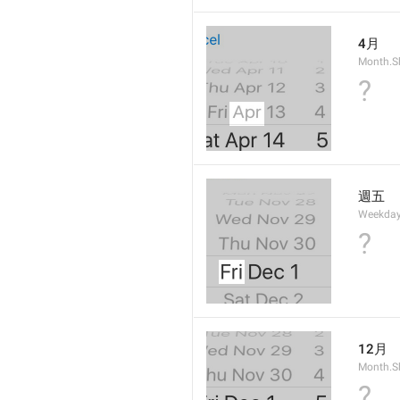
4月
Month.Sh
?
週五
Weekday
?
12月
Month.S
?