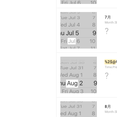
7月
Month.S
?
%2$@
Time.Pr
?
8月
Month.S