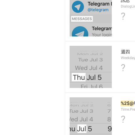
訊息
DialogLi
?
週四
Weekday
?
%2$@
Time.Pr
?