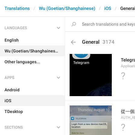
Translations
Wu (Goetian/Shanghainese)
iOS
Genera
LANGUAGES
English
General
3174
Wu (Goetian/Shanghainese)
Teleg
Other languages...
Applica
?
APPS
Android
iOS
從一個
TDesktop
AUTH_R
?
SECTIONS