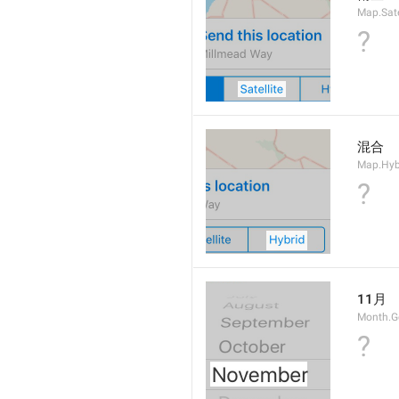
Map.Sate
?
混合
Map.Hyb
?
11月
Month.
?