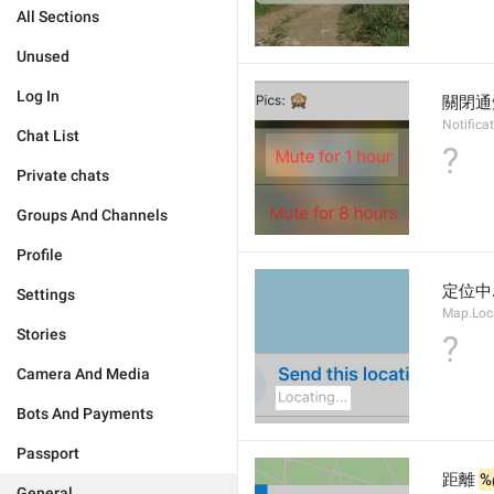
All Sections
Unused
Log In
關閉通
Notifica
Chat List
?
Private chats
Groups And Channels
Profile
定位中
Settings
Map.Loc
Stories
?
Camera And Media
Bots And Payments
Passport
距離 
%
General