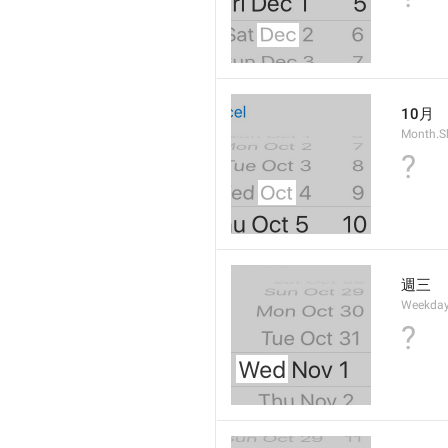
10月
Month.S
?
週三
Weekday
?