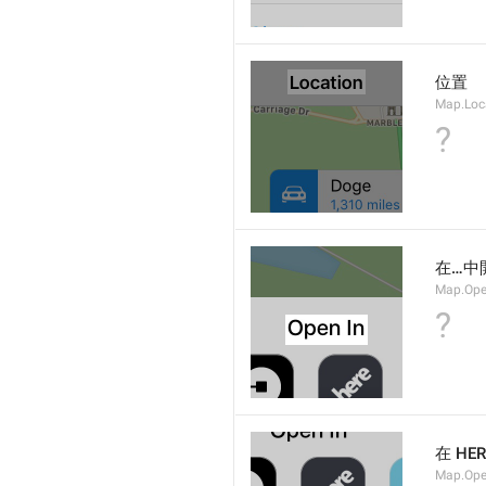
位置
Map.Loca
?
在…中
Map.Ope
?
在 HE
Map.Ope