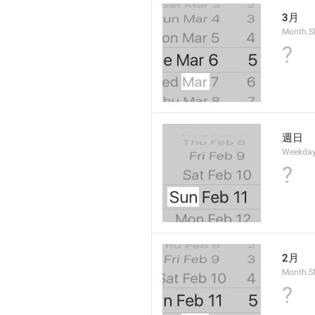
3月
Month.S
?
週日
Weekday
?
2月
Month.S
?