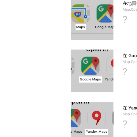
在地圖
Map.Op
?
在 Go
Map.Ope
?
在 Yan
Map.Op
?