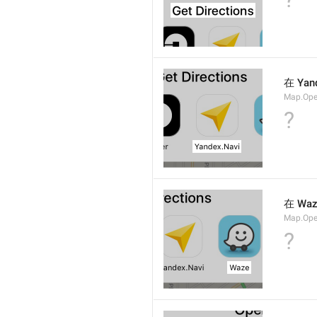
在 Yan
Map.Ope
?
在 Wa
Map.Op
?