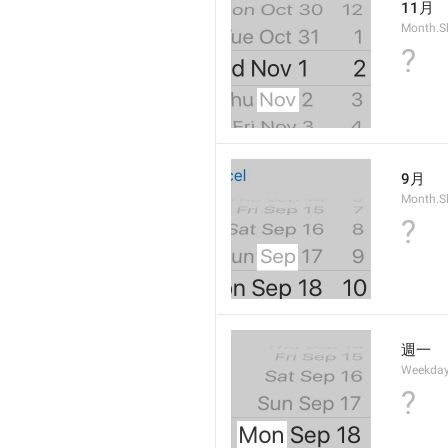
11月
Month.S
?
9月
Month.S
?
週一
Weekday
?