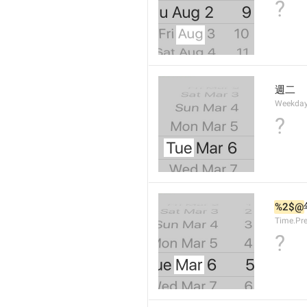
?
週二
Weekday
?
%2$@
Time.Pr
?