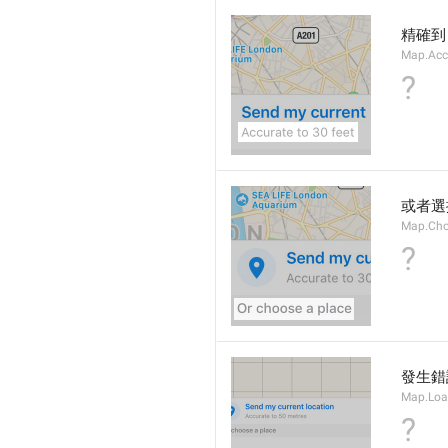
精確到
Map.Acc
?
或者選
Map.Cho
?
發生錯
Map.Loa
?