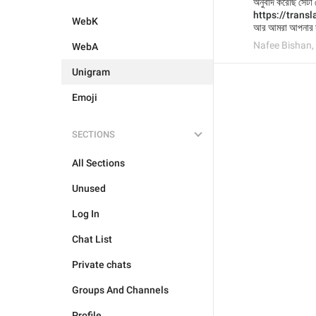
অনুবাদ করেছি সেটা 
https://trans
WebK
আর আমরা আপনার স
Nafee Bishan
,
WebA
Unigram
Emoji
SECTIONS
All Sections
Unused
Log In
Chat List
Private chats
Groups And Channels
Profile