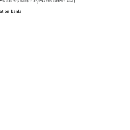
্ট করার জন্য টেলিগ্রাম কর্তৃপক্ষের সাথে যোগাযোগ করুন।
slation_banla