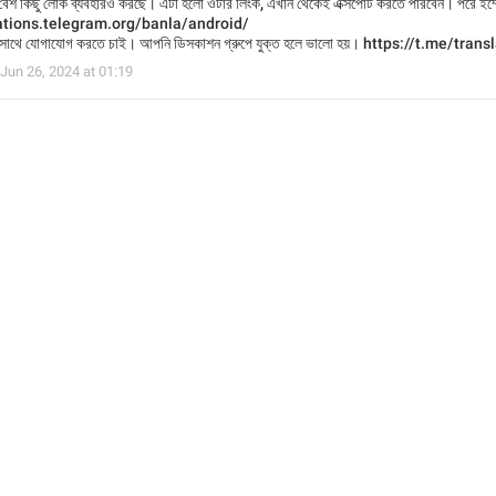
বেশ কিছু লোক ব্যবহারও করছে। এটা হলো ওটার লিংক, এখান থেকেই এক্সপোর্ট করতে পারবেন। পরে ইম্পোর
lations.telegram.org/banla/android/
াথে যোগাযোগ করতে চাই। আপনি ডিসকাশন গ্রুপে যুক্ত হলে ভালো হয়। https://t.me/tran
Jun 26, 2024 at 01:19