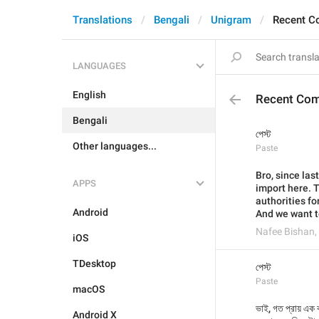
Translations
Bengali
Unigram
Recent 
LANGUAGES
English
Recent Co
Bengali
পেস্ট
Other languages...
Paste
Bro, since las
APPS
import here. T
authorities fo
Android
And we want to
Nafee Bishan
,
iOS
TDesktop
পেস্ট
Paste
macOS
ভাই, গত প্রায় এক ব
Android X