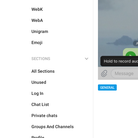
WebK
WebA
Unigram
Emoji
SECTIONS
All Sections
Unused
GENERAL
Log In
Chat List
Private chats
Groups And Channels
Profile