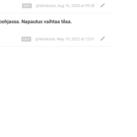
@tietokone
,
Aug 16, 2020 at 09:28
 pohjassa
. Napaut
us vaihtaa tila
a.
@tietokone
,
May 19, 2022 at 13:01