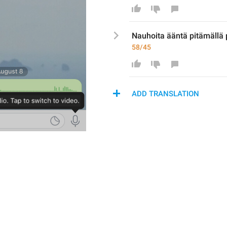
N
auhoita ääntä
 pitämällä
58/45
ADD TRANSLATION