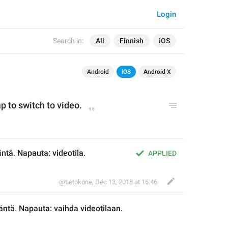
Login
Search in:
All
Finnish
iOS
Android
iOS
Android X
p to switch to video.
ntä. Napauta: videotila.
APPLIED
@tietokone
,
Dec 13, 2018 at 16:46
äntä. Napauta: v
aihda videotilaan
.