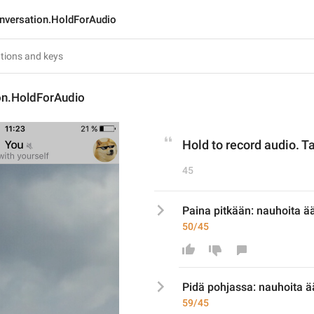
nversation.HoldForAudio
on.HoldForAudio
Hold to record audio. Ta
45
Paina pitkään: nauhoita ää
50/45
P
idä pohjassa
: nauhoita ä
59/45