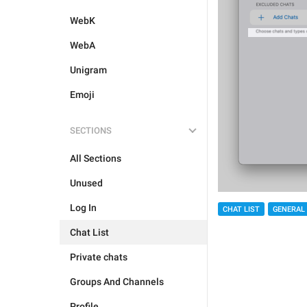
WebK
WebA
Unigram
Emoji
SECTIONS
All Sections
Unused
Log In
CHAT LIST
GENERAL
Chat List
Private chats
Groups And Channels
Profile