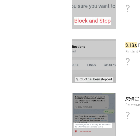
?
%1$s
Blocked
?
您确定
DeleteA
?