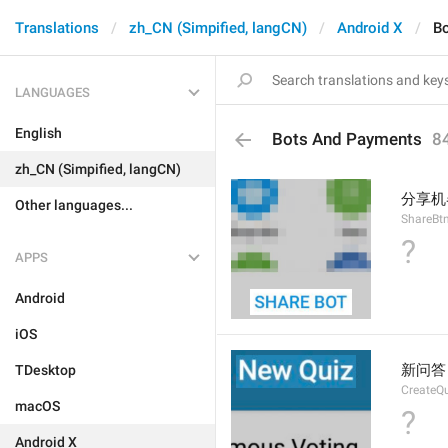
Translations
zh_CN (Simpified, langCN)
Android X
B
LANGUAGES
English
Bots And Payments
8
zh_CN (Simpified, langCN)
分享机
Other languages...
ShareBt
?
APPS
Android
iOS
新问答
TDesktop
CreateQ
macOS
?
Android X