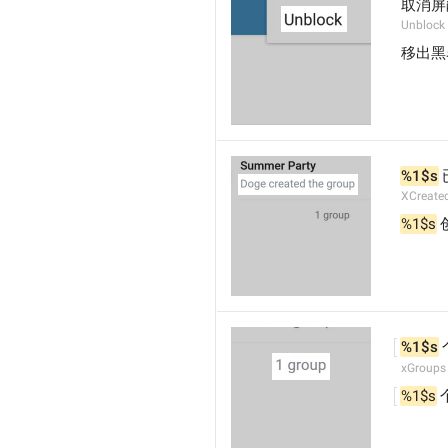
取消屏
Unblock
移出黑
%1$s
XCreate
%1$s
%1$s
xGroups
%1$s