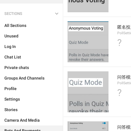
SECTIONS
All Sections
匿名投
PollSet
Unused
?
Log In
Chat List
Private chats
问答模
Groups And Channels
PollSett
Profile
?
Settings
Stories
Camera And Media
问答模
Bots And Payments