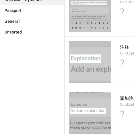
PollSett
?
Passport
General
Unsorted
注释
QuizExp
?
添加注
QuizExp
?