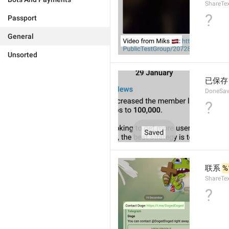
ShareTe
?
Passport
General
Unsorted
已保存
DoneSa
?
联系 
%
ShareTex
?