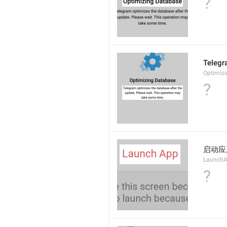
?
Tel
Optimizi
?
启动应
Launch
?