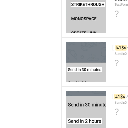
TextForm
?
%1$s
SendInX
?
%1$s
SendInX
?