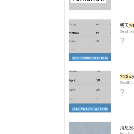
明天
%
SendTom
?
%2$s
SendDat
?
消息发
ErrorSch