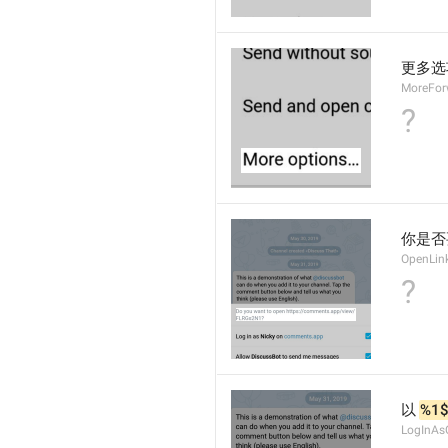
更多选
MoreFor
?
你是否
OpenLin
?
以 
%1$
LogInAs