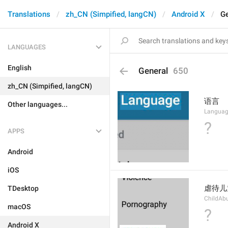
Translations
zh_CN (Simpified, langCN)
Android X
Ge
LANGUAGES
English
General
650
zh_CN (Simpified, langCN)
语言
Other languages...
Langua
?
APPS
Android
iOS
虐待儿
TDesktop
ChildAb
macOS
?
Android X