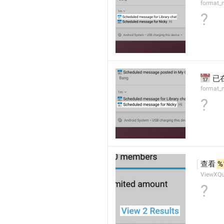
format_n
?
📅
 已
format_n
?
查看 
%
ViewXQu
?