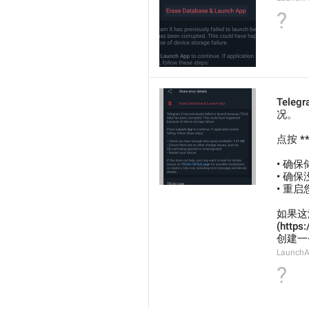
?
Tel
况。
点按 
• 确保
• 确
• 重
如果这没
(htt
创建一
LaunchA
?