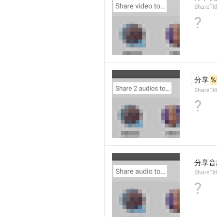
ShareTit
?
分享 
%
ShareTit
?
分享音
ShareTit
?