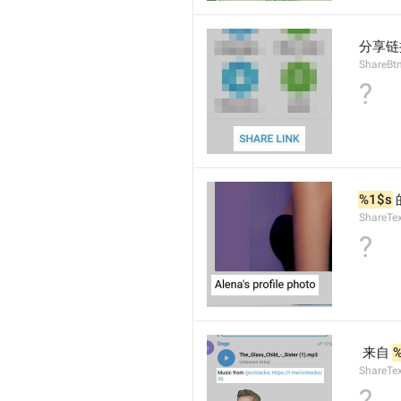
分享链
ShareBt
?
%1$s
ShareTex
?
 来自 
ShareTe
?