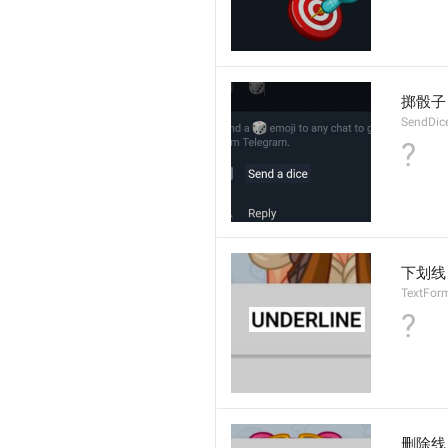
掷骰子
SendDic
?
下划线
TextFor
?
删除线