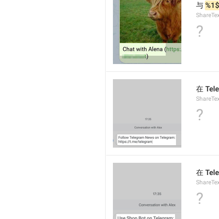
与 
%1$
ShareTe
?
在 Tel
ShareTe
?
在 Tel
ShareTex
?