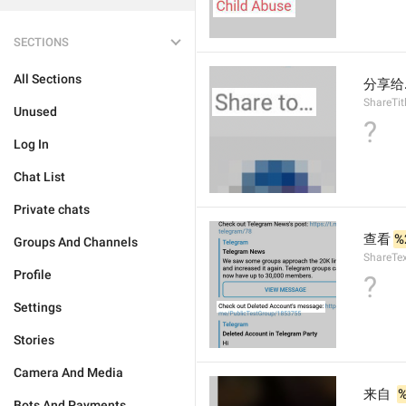
SECTIONS
All Sections
分享给.
ShareTit
Unused
?
Log In
Chat List
Private chats
查看 
%
Groups And Channels
ShareTe
Profile
?
Settings
Stories
Camera And Media
来自  
Bots And Payments