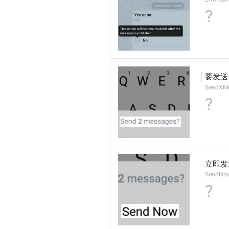
?
要发送
SendXM
?
立即发
SendNo
?