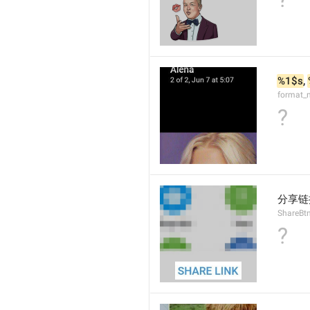
%1$s
, 
format_
?
分享链
ShareBt
?