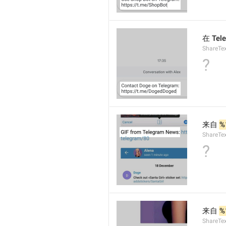
在 Tel
ShareTex
?
来自 
%
ShareTex
?
来自 
%
ShareTex