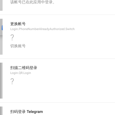
该帐号已在此应用中登录。
更换帐号
Login.PhoneNumberAlreadyAuthorized.Switch
?
切换账号
扫描二维码登录
Login.QR.Login
?
扫码登录 Telegram