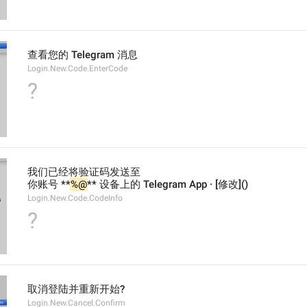
查看您的 Telegram 消息
Login.New.Code.EnterCode
?
我们已经将验证码发送至
你账号 **
%@
** 设备上的 Telegram App · [修改]()
Login.New.Code.CodeInfo
?
取消登陆并重新开始?
Login.New.Cancel.Confirm