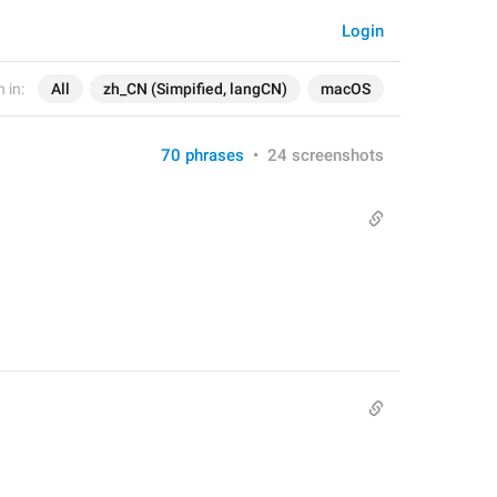
Login
 in:
All
zh_CN (Simpified, langCN)
macOS
70 phrases
•
24 screenshots