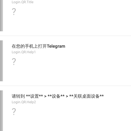
Login.QR.Title
?
在您的手机上打开Telegram
Login.QR.Help1
?
请转到 **设置** > **设备** > **关联桌面设备**
Login.QR.Help2
?