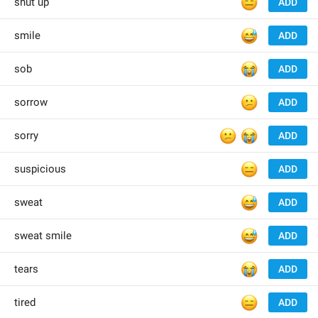
😑
shut up
ADD
😅
smile
ADD
😭
sob
ADD
😕
sorrow
ADD
😕
😭
sorry
ADD
😑
suspicious
ADD
😅
sweat
ADD
😅
sweat smile
ADD
😭
tears
ADD
😑
tired
ADD