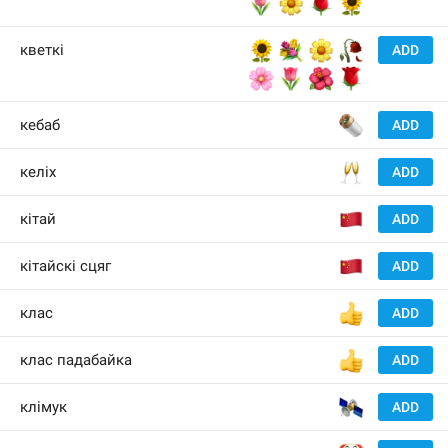
🌷
🌼
🌹
🌻
🌻
💐
🌼
🥀
кветкі
ADD
🌸
🌷
🌺
🌹
🌯
кебаб
ADD
🥂
келіх
ADD
🇨
кітай
ADD
🇨
кітайскі сцяг
ADD
👍
клас
ADD
👍
клас падабайка
ADD
🛰
клімук
ADD