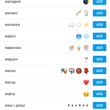
🌒
маладзік
ADD
🍼
🥛
малако
ADD
⛈
🌩
⚡️
маланка
ADD
🥶
❄️
мароз
ADD
🍨
🍦
🍧
марозiва
ADD
🍸
марціні
ADD
🎭
🤿
👹
👺
маска
ADD
❤️
масць
ADD
🤭
маўчу
ADD
маці і дзеці
👩‍👧‍👦👩‍👧‍👧
ADD