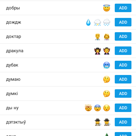
😇
добры
ADD
💧
⛈
🌧
дождж
ADD
👨‍⚕️
👩‍⚕️
доктар
ADD
🧛‍♀️
🧛‍♂️
дракула
ADD
🥶
дубак
ADD
🤔
думаю
ADD
🤔
думкі
ADD
🤯
😨
😯
ды ну
ADD
🕵️‍♀️
🕵️‍♂️
дэтэктыў
ADD