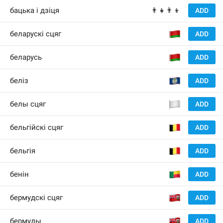
бацька і дзіця
👨‍👧👨‍👦
ADD
🇧
беларускі сцяг
ADD
🇧
беларусь
ADD
🇧
беліз
ADD
🏳️
белы сцяг
ADD
🇧
бельгійскі сцяг
ADD
🇧
бельгія
ADD
🇧
бенін
ADD
🇧
бермудскі сцяг
ADD
🇧
бермуды
ADD