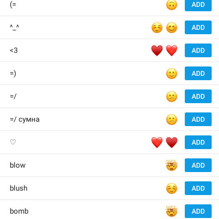
🙃
(=
ADD
☺️
😊
^_^
ADD
♥️
❤️
<3
ADD
🙂
=)
ADD
😕
=/
ADD
😕
=/ сумна
ADD
❤️
♥️
♡
ADD
🤯
blow
ADD
☺️
blush
ADD
🤯
bomb
ADD