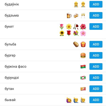
👷‍♀️
👷‍♂️
будаўнік
ADD
🍺
🍻
🥂
будзьма
ADD
🌷
🌼
🥀
🌺
букет
ADD
🌻
🌹
💐
🌸
🥔
🍟
бульба
ADD
🍔
бургер
ADD
🇧
буркіна фасо
ADD
🇧
бурундзі
ADD
🇧
бутан
ADD
🙋‍♀️
🙋‍♂️
🙋
бывай
ADD