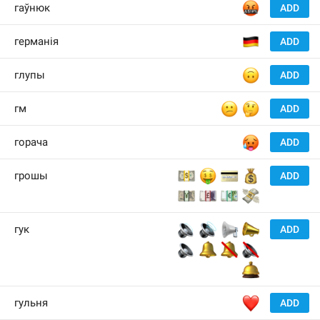
🤬
гаўнюк
ADD
🇩
германія
ADD
🙃
глупы
ADD
😕
🤔
гм
ADD
🥵
горача
ADD
💵
🤑
💳
💰
грошы
ADD
💴
💷
💶
💸
🔉
🔊
📢
📣
гук
ADD
🔈
🔔
🔕
🔇
🛎
❤️
гульня
ADD