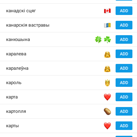
🇨
канадскі сцяг
ADD
🇮
канарскія вастравы
ADD
🍀
☘️
канюшына
ADD
👸
каралева
ADD
👸
каралеўна
ADD
🤴
кароль
ADD
❤️
карта
ADD
🥔
картопля
ADD
❤️
карты
ADD