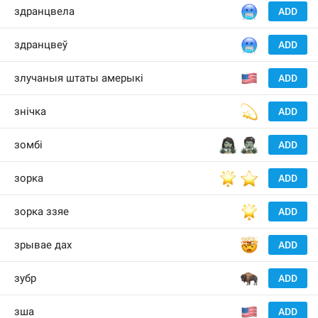
🥶
здранцвела
ADD
🥶
здранцвеў
ADD
🇺
злучаныя штаты амерыкі
ADD
💫
знічка
ADD
🧟‍♀️
🧟‍♂️
зомбі
ADD
🌟
⭐️
зорка
ADD
🌟
зорка ззяе
ADD
🤯
зрывае дах
ADD
🦬
зубр
ADD
🇺
зша
ADD