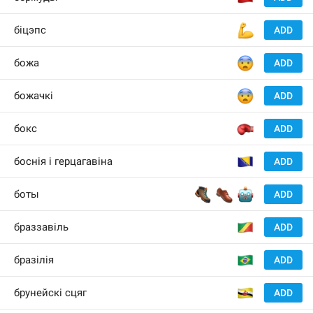
💪
біцэпс
ADD
😨
божа
ADD
😨
божачкі
ADD
🥊
бокс
ADD
🇧
боснія і герцагавіна
ADD
🥾
👞
🤖
боты
ADD
🇨
браззавіль
ADD
🇧
бразілія
ADD
🇧
брунейскі сцяг
ADD