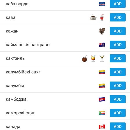
🇨
каба вэрдэ
ADD
☕️
🥤
кава
ADD
🦇
кажан
ADD
🇰
кайманскія вастравы
ADD
🧉
🍹
🍸
кактэйль
ADD
🇨
калумбійскі сцяг
ADD
🇨
калумбія
ADD
🇰
камбоджа
ADD
🇰
каморскі сцяг
ADD
🇨
канада
ADD