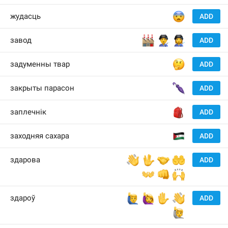
😨
жудасць
ADD
🏭
👨‍🏭
👩‍🏭
завод
ADD
🤔
задуменны твар
ADD
🌂
закрыты парасон
ADD
🎒
заплечнік
ADD
🇪
заходняя сахара
ADD
👋
🖖
🤝
🤲
здарова
ADD
👐
👊
🙌
🙋‍♂️
🙋‍♀️
✋
👋
здароў
ADD
🙋