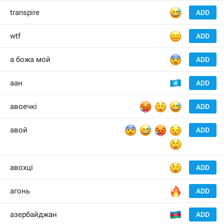
😅
transpire
ADD
😑
wtf
ADD
😨
а божа мой
ADD
🇺
аан
ADD
🥵
😲
😅
авоечкі
ADD
😨
😅
🥵
😯
авой
ADD
😲
😲
авохці
ADD
🔥
агонь
ADD
🇦
азербайджан
ADD