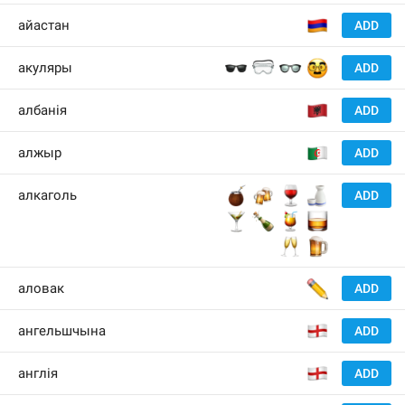
🇦
айастан
ADD
🕶
🥽
👓
🥸
акуляры
ADD
🇦
албанія
ADD
🇩
алжыр
ADD
🧉
🍻
🍷
🍶
алкаголь
ADD
🍸
🍾
🍹
🥃
🥂
🍺
✏️
аловак
ADD
🏴󠁧󠁢󠁥󠁮󠁧󠁿
ангельшчына
ADD
🏴󠁧󠁢󠁥󠁮󠁧󠁿
англія
ADD