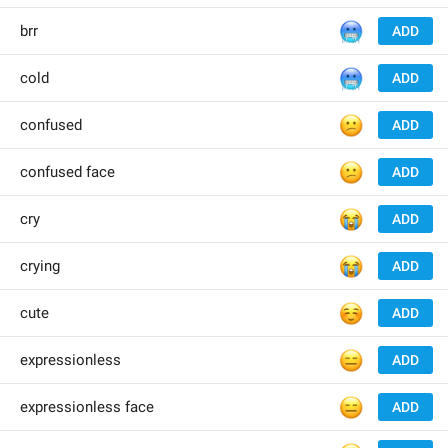
🥶
brr
ADD
🥶
cold
ADD
😕
confused
ADD
😕
confused face
ADD
😭
cry
ADD
😭
crying
ADD
☺️
cute
ADD
😑
expressionless
ADD
😑
expressionless face
ADD