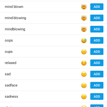
🤯
mind blown
ADD
🤯
mind-blowing
ADD
🤯
mindblowing
ADD
😅
oops
ADD
😕
oups
ADD
☺️
relaxed
ADD
😕
sad
ADD
😕
sadface
ADD
😕
sadness
ADD