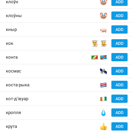
🤡
клоўн
ADD
🤡
клоўны
ADD
🐖
кныр
ADD
👨‍🍳
👩‍🍳
кок
ADD
🇨
🇨
конга
ADD
🛰
космас
ADD
🇨
коста-рыка
ADD
🇨
кот-д'івуар
ADD
💧
кропля
ADD
👍
крута
ADD