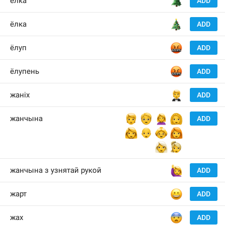
🌲
елка
ADD
🎄
ёлка
ADD
🤬
ёлуп
ADD
🤬
ёлупень
ADD
🤵
жаніх
ADD
🧑
🧓
🙍‍♀️
👩‍🦱
жанчына
ADD
👩
👩‍🦲
👵
👩‍🦰
👩‍🦳
👱‍♀️
🙋‍♀️
жанчына з узнятай рукой
ADD
😀
жарт
ADD
😨
жах
ADD