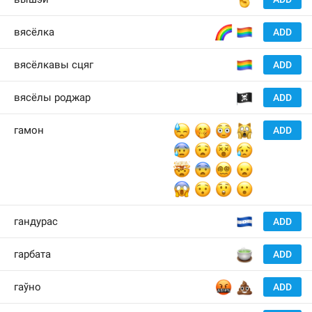
🌈
🏳️‍🌈
вясёлка
ADD
🏳️‍🌈
вясёлкавы сцяг
ADD
🏴‍☠️
вясёлы роджар
ADD
😓
🤭
😳
🙀
гамон
ADD
😰
😧
😵
😥
🤯
😨
😵‍💫
😦
😱
😯
😲
😮
🇭
гандурас
ADD
🍵
гарбата
ADD
🤬
💩
гаўно
ADD