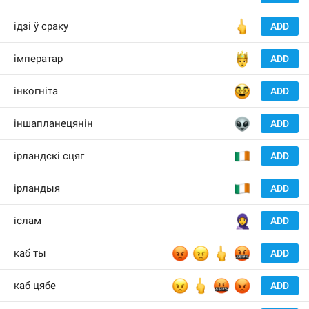
🖕
ідзі ў сраку
ADD
🤴
імператар
ADD
🥸
інкогніта
ADD
👽
іншапланецянін
ADD
🇮
ірландскі сцяг
ADD
🇮
ірландыя
ADD
🧕
іслам
ADD
😡
😠
🖕
🤬
каб ты
ADD
😠
🖕
🤬
😡
каб цябе
ADD