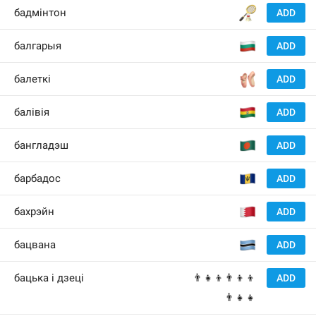
🏸
бадмінтон
ADD
🇧
балгарыя
ADD
🩰
балеткі
ADD
🇧
балівія
ADD
🇧
бангладэш
ADD
🇧
барбадос
ADD
🇧
бахрэйн
ADD
🇧
бацвана
ADD
бацька і дзеці
👨‍👧‍👦👨‍👦‍👦
ADD
👨‍👧‍👧