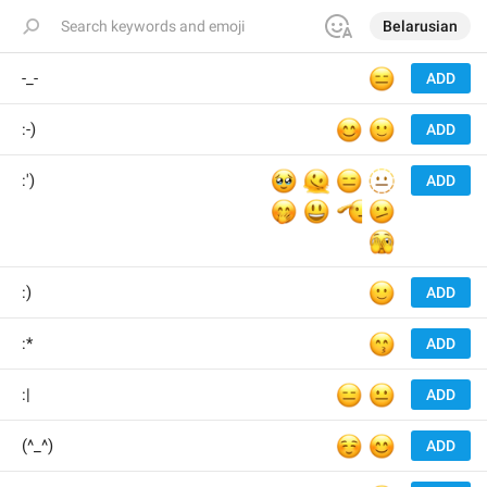
Belarusian
😑
-_-
ADD
😊
🙂
:-)
ADD
🥹
🫠
😑
🫥
:')
ADD
🤭
😃
🫡
🫤
🫣
🙂
:)
ADD
😙
:*
ADD
😑
😐
:|
ADD
☺️
😊
(^_^)
ADD