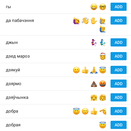
😀
🤓
гы
ADD
🙋‍♀️
👋
✋
🙋
да пабачэння
ADD
🙋‍♂️
🧞‍♀️
🧞‍♂️
джын
ADD
🎅
дзед мароз
ADD
🙂
👍
🙏
😇
дзякуй
ADD
💩
🤬
дзярмо
ADD
👧
🧒
дзяўчынка
ADD
😇
🙂
👍
🫡
добра
ADD
😇
добрая
ADD