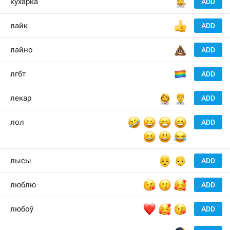
👩‍🍳
кухарка
ADD
👍
лайк
ADD
💩
лайно
ADD
🏳️‍🌈
лгбт
ADD
👩‍⚕️
👨‍⚕️
лекар
ADD
🤣
😀
😁
😄
лол
ADD
😆
😃
😂
👨‍🦲
👩‍🦲
лысы
ADD
😘
😗
🥰
люблю
ADD
❤️
🥰
😘
любоў
ADD