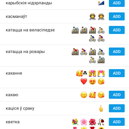
🇧
карыбскія нідэрланды
ADD
👩‍🚀
👨‍🚀
касманаўт
ADD
🚵‍♂️
🚵
🚵‍♀️
🚴
катацца на веласіпедзе
ADD
🚴‍♂️
🚴‍♀️
🚵‍♀️
🚴‍♀️
🚵
🚴‍♂️
катацца на ровары
ADD
🚴
🚵‍♂️
🥰
👩‍❤️‍👩
👨‍❤️‍👨
каханне
💑
ADD
❤️
😍
😘
😗
🥰
😘
кахаю
ADD
🖕
каціся ў сраку
ADD
💐
🌸
🌺
🥀
кветка
ADD