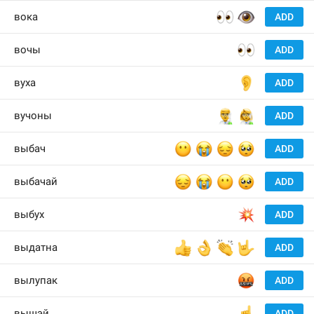
👀
👁
вока
ADD
👀
вочы
ADD
👂
вуха
ADD
👨‍🔬
👩‍🔬
вучоны
ADD
😶
😭
😔
🥺
выбач
ADD
😔
😭
😶
🥺
выбачай
ADD
💥
выбух
ADD
👍
👌
👏
🤟
выдатна
ADD
🤬
вылупак
ADD
☝️
вышэй
ADD