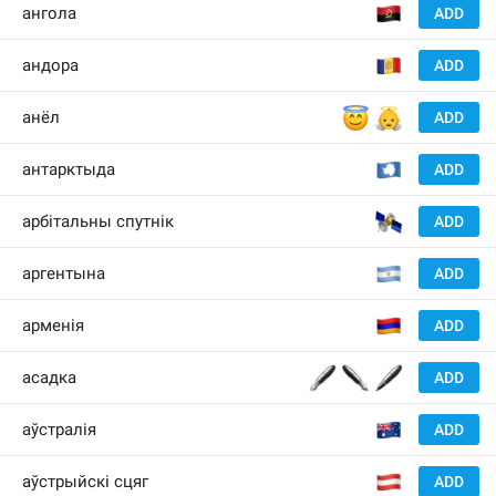
🇦
ангола
ADD
🇦
андора
ADD
😇
👼
анёл
ADD
🇦
антарктыда
ADD
🛰
арбітальны спутнік
ADD
🇦
аргентына
ADD
🇦
арменія
ADD
🖋
✒️
🖊
асадка
ADD
🇦
аўстралія
ADD
🇦
аўстрыйскі сцяг
ADD