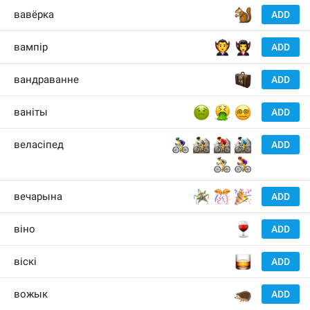
🐿
вавёрка
ADD
🧛‍♂️
🧛‍♀️
вампір
ADD
🧳
вандраванне
ADD
🤢
🤮
😵‍💫
ваніты
ADD
🚴‍♂️
🚵
🚵‍♀️
🚵‍♂️
веласіпед
ADD
🚴
🚴‍♀️
🪅
🎊
🎉
вечарына
ADD
🍷
віно
ADD
🥃
віскі
ADD
🦔
вожык
ADD