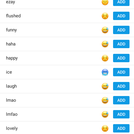
😕
ezay
ADD
☺️
flushed
ADD
😅
funny
ADD
😅
haha
ADD
☺️
happy
ADD
🥶
ice
ADD
😅
laugh
ADD
😅
lmao
ADD
😅
lmfao
ADD
☺️
lovely
ADD