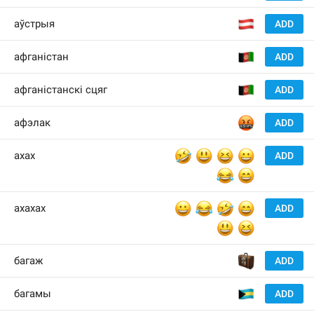
🇦
аўстрыя
ADD
🇦
афганістан
ADD
🇦
афганістанскі сцяг
ADD
🤬
афэлак
ADD
🤣
😃
😆
😀
ахах
ADD
😂
😄
😀
😂
🤣
😄
ахахах
ADD
😃
😆
🧳
багаж
ADD
🇧
багамы
ADD