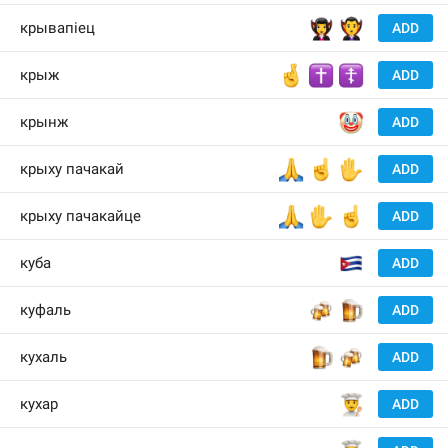
🧛‍♀️
🧛‍♂️
крывапіец
ADD
🤞
✝️
☦️
крыж
ADD
🤡
крынж
ADD
🙏
☝️
✋
крыху пачакай
ADD
🙏
✋
☝️
крыху пачакайце
ADD
🇨
куба
ADD
🍻
🍺
куфаль
ADD
🍺
🍻
кухаль
ADD
👨‍🍳
кухар
ADD