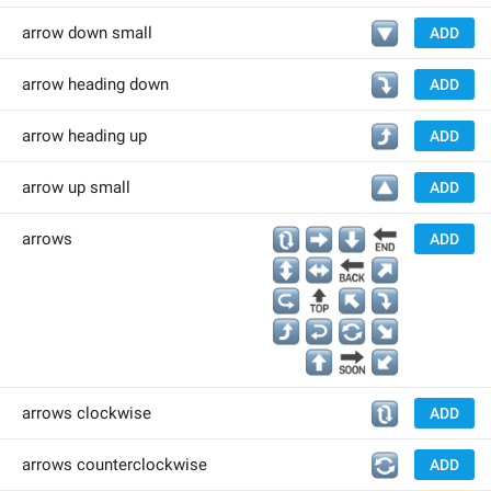
🔽
arrow down small
ADD
⤵️
arrow heading down
ADD
⤴️
arrow heading up
ADD
🔼
arrow up small
ADD
🔃
➡️
⬇️
🔚
arrows
ADD
↕️
↔️
🔙
↗️
↪️
🔝
↖️
⤵️
⤴️
↩️
🔄
↘️
⬆️
🔜
↙️
🔃
arrows clockwise
ADD
🔄
arrows counterclockwise
ADD