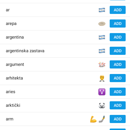
🇦
ar
ADD
🫓
arepa
ADD
🇦
argentina
ADD
🇦
argentinska zastava
ADD
🫯
argument
ADD
🧑‍💼
arhitekta
ADD
♈️
aries
ADD
🐻‍
arktički
ADD
💪
🤳
arm
ADD