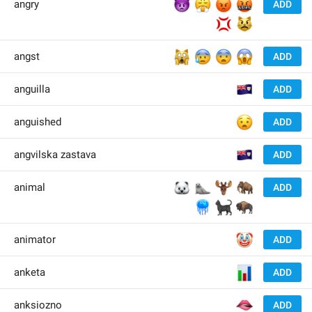
👿
😤
😡
🤬
angry
ADD
💢
😾
🙀
😰
😨
😱
angst
ADD
🇦
anguilla
ADD
😧
anguished
ADD
🇦
angvilska zastava
ADD
🐻‍
🦭
🫎
🦣
animal
ADD
🪼
🐈‍⬛
🦬
🤡
animator
ADD
📊
anketa
ADD
🫦
anksiozno
ADD