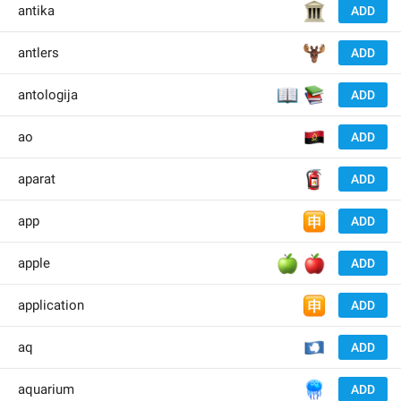
🏛
antika
ADD
🫎
antlers
ADD
📖
📚
antologija
ADD
🇦
ao
ADD
🧯
aparat
ADD
🈸
app
ADD
🍏
🍎
apple
ADD
🈸
application
ADD
🇦
aq
ADD
🪼
aquarium
ADD