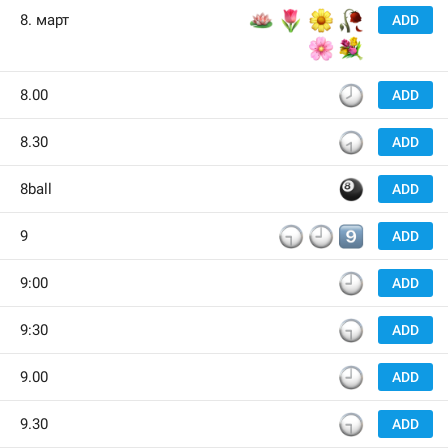
🪷
🌷
🌼
🥀
8. март
ADD
🌸
💐
🕗
8.00
ADD
🕣
8.30
ADD
🎱
8ball
ADD
🕤
🕘
9️⃣
9
ADD
🕘
9:00
ADD
🕤
9:30
ADD
🕘
9.00
ADD
🕤
9.30
ADD