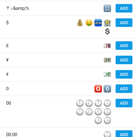
🔣
〒♪&amp;%
ADD
💰
🤑
🏧
🏦
$
ADD
💲
💷
£
ADD
💴
¥
ADD
💶
€
ADD
🅾️
0️⃣
0
ADD
🕙
🕘
🕐
🕓
00
ADD
🕛
🕗
🕚
🕔
🕑
🕒
🕛
00:00
ADD