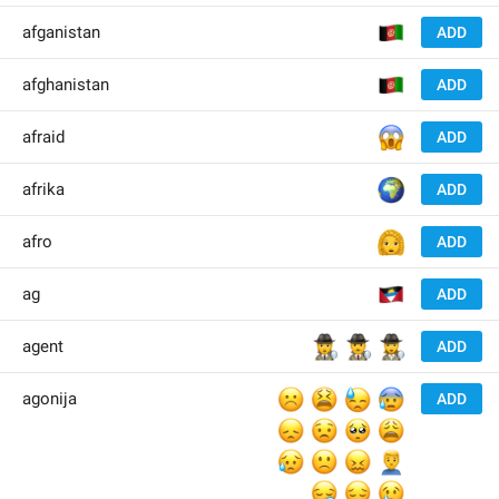
🇦
afganistan
ADD
🇦
afghanistan
ADD
😱
afraid
ADD
🌍
afrika
ADD
👩‍🦱
afro
ADD
🇦
ag
ADD
🕵️
🕵️‍♂️
🕵️‍♀️
agent
ADD
☹️
😫
😓
😰
agonija
ADD
😞
😟
🥺
😩
😥
🙁
😖
🙍‍♂️
😪
😔
😢