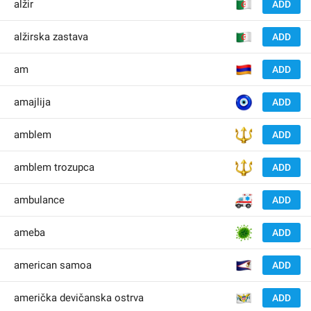
🇩
alžir
ADD
🇩
alžirska zastava
ADD
🇦
am
ADD
🧿
amajlija
ADD
🔱
amblem
ADD
🔱
amblem trozupca
ADD
🚑
ambulance
ADD
🦠
ameba
ADD
🇦
american samoa
ADD
🇻
američka devičanska ostrva
ADD