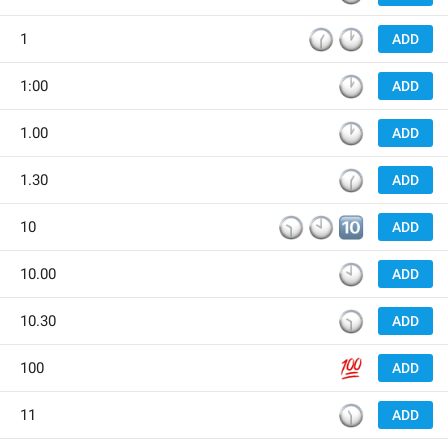
🕜
🕐
1
ADD
🕐
1:00
ADD
🕐
1.00
ADD
🕜
1.30
ADD
🕥
🕙
🔟
10
ADD
🕙
10.00
ADD
🕥
10.30
ADD
💯
100
ADD
🕦
11
ADD