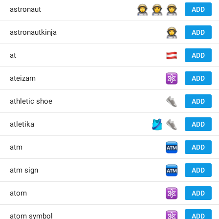
👩‍🚀
👨‍🚀
🧑‍🚀
astronaut
ADD
👩‍🚀
astronautkinja
ADD
🇦
at
ADD
⚛️
ateizam
ADD
👟
athletic shoe
ADD
🎽
👟
atletika
ADD
🏧
atm
ADD
🏧
atm sign
ADD
⚛️
atom
ADD
⚛️
atom symbol
ADD