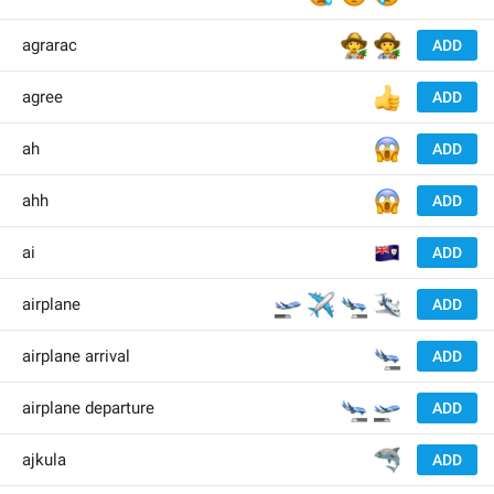
👩‍🌾
🧑‍🌾
agrarac
ADD
👍
agree
ADD
😱
ah
ADD
😱
ahh
ADD
🇦
ai
ADD
🛫
✈️
🛬
🛩
airplane
ADD
🛬
airplane arrival
ADD
🛬
🛫
airplane departure
ADD
🦈
ajkula
ADD