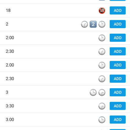
🔞
18
ADD
🕝
2️⃣
🕑
2
ADD
🕑
2:00
ADD
🕝
2:30
ADD
🕑
2.00
ADD
🕝
2.30
ADD
🕒
🕞
3
ADD
🕞
3:30
ADD
🕒
3.00
ADD