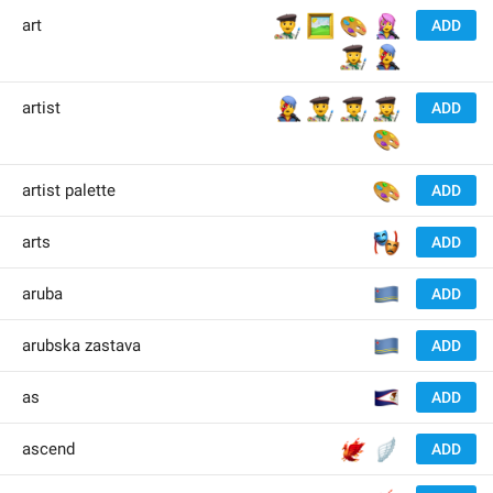
👨‍🎨
🖼
🎨
👩‍🎤
art
ADD
👩‍🎨
👨‍🎤
👨‍🎤
👨‍🎨
🧑‍🎨
👩‍🎨
artist
ADD
🎨
🎨
artist palette
ADD
🎭
arts
ADD
🇦
aruba
ADD
🇦
arubska zastava
ADD
🇦
as
ADD
🐦‍🔥
🪽
ascend
ADD