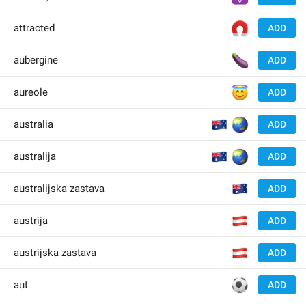
🧲
attracted
ADD
🍆
aubergine
ADD
😇
aureole
ADD
🇦
🌏
australia
ADD
🇦
🌏
australija
ADD
🇦
australijska zastava
ADD
🇦
austrija
ADD
🇦
austrijska zastava
ADD
⚽️
aut
ADD