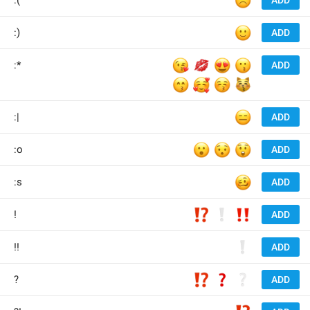
☹️
:(
ADD
🙂
:)
ADD
😘
💋
😍
😗
:*
ADD
😙
🥰
😚
😽
😑
:|
ADD
😮
😯
😲
:o
ADD
🥴
:s
ADD
⁉️
❕
‼️
!
ADD
❕
!!
ADD
⁉️
❓
❔
?
ADD