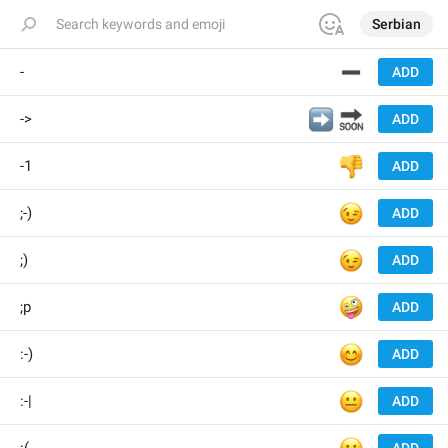
Serbian
➖
-
ADD
➡️
🔜
->
ADD
👎
-1
ADD
😉
;-)
ADD
😉
;)
ADD
🤪
;p
ADD
😊
:-)
ADD
😐
:-|
ADD