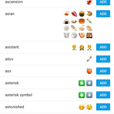
🐦‍🔥
ascension
ADD
🍝
🍠
🍘
🥠
asian
ADD
🍙
🍛
🥮
🍡
🍥
🍢
🍜
🥟
🥡
🍚
🍤
🍱
👨‍💼
👩‍💼
🧑‍💼
asistent
ADD
🪏
ašov
ADD
🍑
ass
ADD
✳️
*️⃣
asterisk
ADD
✳️
*️⃣
asterisk symbol
ADD
🤭
😲
astonished
ADD