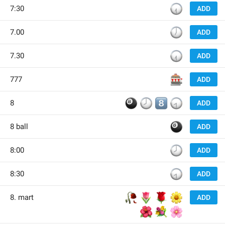
🕢
7:30
ADD
🕖
7.00
ADD
🕢
7.30
ADD
🎰
777
ADD
🎱
🕗
8️⃣
🕣
8
ADD
🎱
8 ball
ADD
🕗
8:00
ADD
🕣
8:30
ADD
🥀
🌷
🌹
🌼
8. mart
ADD
🌺
💐
🌸