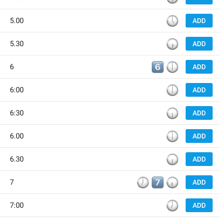
🕔
5.00
ADD
🕠
5.30
ADD
6️⃣
🕕
6
ADD
🕕
6:00
ADD
🕡
6:30
ADD
🕕
6.00
ADD
🕡
6.30
ADD
🕖
7️⃣
🕢
7
ADD
🕖
7:00
ADD