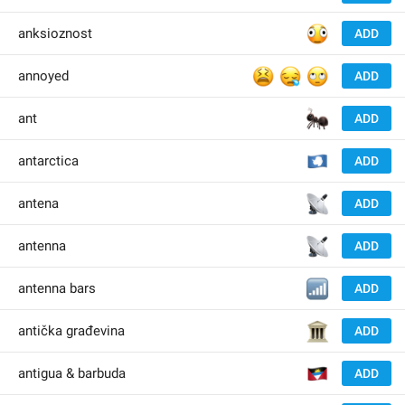
🫪
anksioznost
ADD
😫
😪
🙄
annoyed
ADD
🐜
ant
ADD
🇦
antarctica
ADD
📡
antena
ADD
📡
antenna
ADD
📶
antenna bars
ADD
🏛
antička građevina
ADD
🇦
antigua & barbuda
ADD