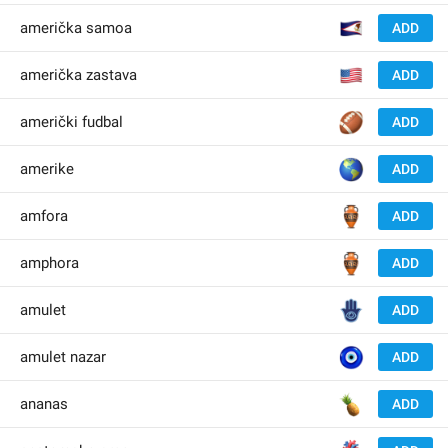
🇦
američka samoa
ADD
🇺
američka zastava
ADD
🏈
američki fudbal
ADD
🌎
amerike
ADD
🏺
amfora
ADD
🏺
amphora
ADD
🪬
amulet
ADD
🧿
amulet nazar
ADD
🍍
ananas
ADD