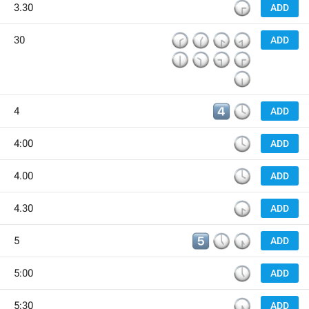
🕞
3.30
ADD
🕝
🕜
🕟
🕣
30
ADD
🕧
🕥
🕤
🕞
🕡
4️⃣
🕓
4
ADD
🕓
4:00
ADD
🕓
4.00
ADD
🕟
4.30
ADD
5️⃣
🕔
🕠
5
ADD
🕔
5:00
ADD
🕠
5:30
ADD