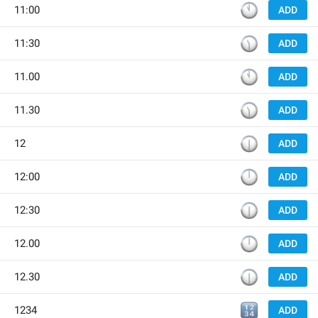
🕚
11:00
ADD
🕦
11:30
ADD
🕚
11.00
ADD
🕦
11.30
ADD
🕧
12
ADD
🕛
12:00
ADD
🕧
12:30
ADD
🕛
12.00
ADD
🕧
12.30
ADD
🔢
1234
ADD