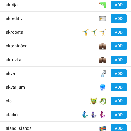
🔫
akcija
ADD
🪪
akreditiv
ADD
🤸‍♂️
🤸‍♀️
🤸
akrobata
ADD
💼
aktentašna
ADD
💼
aktovka
ADD
🚰
akva
ADD
🪼
akvarijum
ADD
🐲
🐉
ala
ADD
🧞‍♂️
🧞
🧞‍♀️
aladin
ADD
🇦
aland islands
ADD