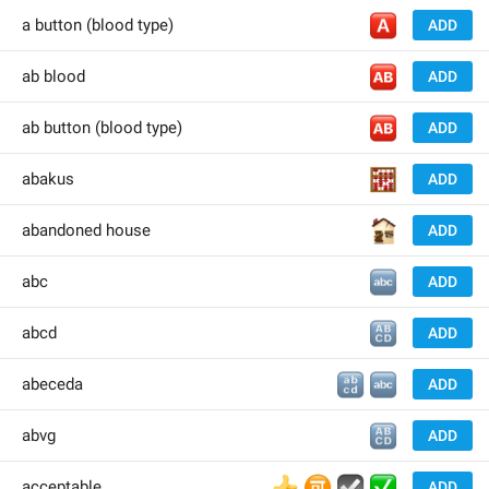
🅰️
a button (blood type)
ADD
🆎
ab blood
ADD
🆎
ab button (blood type)
ADD
🧮
abakus
ADD
🏚
abandoned house
ADD
🔤
abc
ADD
🔠
abcd
ADD
🔡
🔤
abeceda
ADD
🔠
abvg
ADD
👍
🉑
☑️
✅
acceptable
ADD