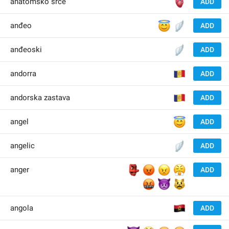
🫀
anatomsko srce
ADD
😇
🪽
anđeo
ADD
🪽
anđeoski
ADD
🇦
andorra
ADD
🇦
andorska zastava
ADD
😇
angel
ADD
🪽
angelic
ADD
👺
😡
😠
😤
anger
ADD
🤬
👿
😾
🇦
angola
ADD