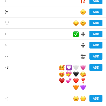
⁉️
?!
ADD
🙃
(=
ADD
☺️
😊
^_^
ADD
✅
➕
+
ADD
➗
÷
ADD
🔚
<-
ADD
🥰
💟
🤍
💗
<3
ADD
😍
💝
🖤
😘
♥️
💕
❤️
❣️
🧡
💜
🙁
☹️
=(
ADD