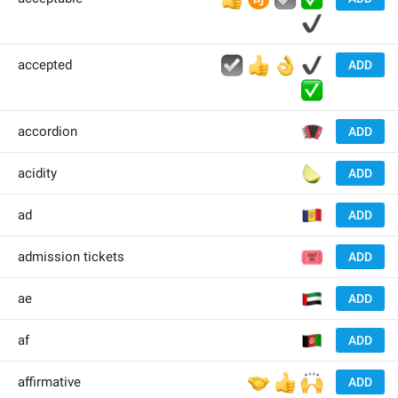
✔️
☑️
👍
👌
✔️
accepted
ADD
✅
🪗
accordion
ADD
🍋‍🟩
acidity
ADD
🇦
ad
ADD
🎟
admission tickets
ADD
🇦
ae
ADD
🇦
af
ADD
🤝
👍
🙌
affirmative
ADD