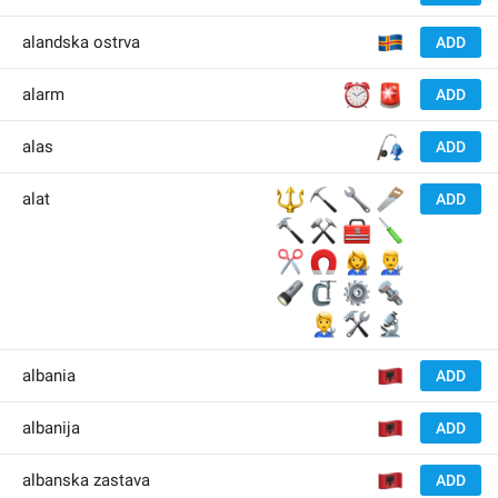
🇦
alandska ostrva
ADD
⏰
🚨
alarm
ADD
🎣
alas
ADD
🔱
⛏
🔧
🪚
alat
ADD
🔨
⚒
🧰
🪛
✂️
🧲
👩‍🔧
👨‍🔧
🔦
🗜
⚙️
🔩
🧑‍🔧
🛠
🔬
🇦
albania
ADD
🇦
albanija
ADD
🇦
albanska zastava
ADD