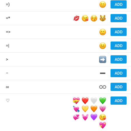
🙂
=)
ADD
💋
😘
😚
😽
=*
ADD
🙂
=>
ADD
😐
=|
ADD
➡️
>
ADD
➖
−
ADD
♾️
∞
ADD
💝
❤️
🤍
💚
♡
ADD
💘
💛
🧡
💗
💞
💓
💜
😘
💖