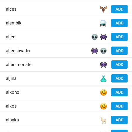
🫎
alces
ADD
⚗️
alembik
ADD
👽
👾
alien
ADD
👾
👽
alien invader
ADD
👾
alien monster
ADD
👗
aljina
ADD
🥴
alkohol
ADD
🥴
alkos
ADD
🦙
alpaka
ADD