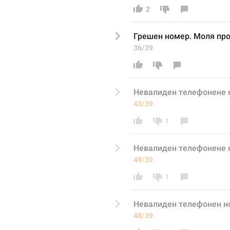
2
Грешен номер. Моля про
36/39
Невалиден телефонене 
43/39
1
Невалиден телефонене н
49/39
1
Невалиден телефонен н
48/39