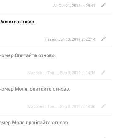
Al
,
Oct 21, 2018 at 08:41
бвайте отново.
Павел
,
Jun 30, 2019 at 22:14
номер.Опитайте отново.
🇧🇬
Мирослав Тодоров
,
Sep 8, 2019 at 14:35
омер.Моля, опитайте отново.
🇧🇬
Мирослав Тодоров
,
Sep 8, 2019 at 14:36
омер.Моля пробвайте отново.