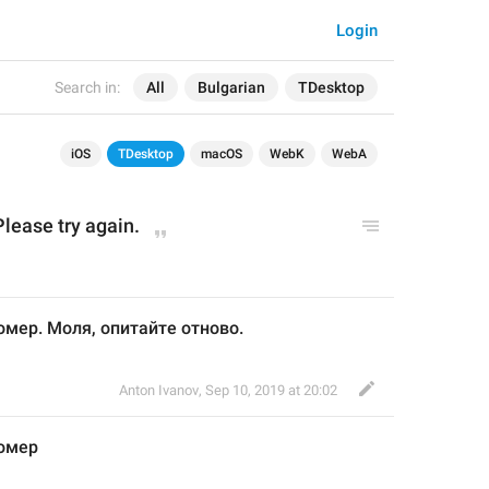
Login
Search in:
All
Bulgarian
TDesktop
iOS
TDesktop
macOS
WebK
WebA
lease try again.
мер. Моля, опитайте отново.
Anton Ivanov
,
Sep 10, 2019 at 20:02
омер