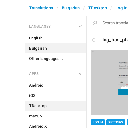
Translations
Bulgarian
TDesktop
Log In
LANGUAGES
English
lng_bad_ph
Bulgarian
Other languages...
APPS
Android
iOS
TDesktop
macOS
LOG IN
SETTINGS
Android X