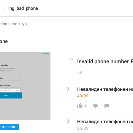
lng_bad_phone
one
Invalid phone number. P
39
Невалиден телефонен но
49/39
4
Невалиден телефонен н
PASSPORT
25/39