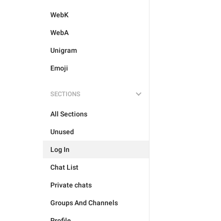
WebK
WebA
Unigram
Emoji
SECTIONS
All Sections
Unused
Log In
Chat List
Private chats
Groups And Channels
Profile