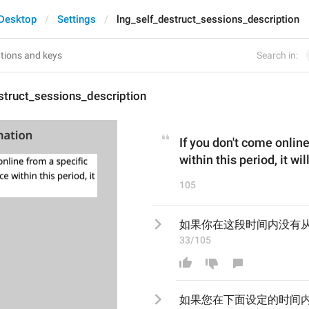
Desktop
Settings
lng_self_destruct_sessions_description
Search in:
struct_sessions_description
If you don't come online
within this period, it wi
105
如果你在这段时间内没有
33/105
如果您在下面设定的时间