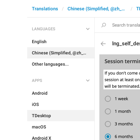
Translations
Chinese (Simplified, @zh_CN)
T
LANGUAGES
English
lng_self_de
Chinese (Simplified, @zh_CN)
Other languages...
APPS
Android
iOS
TDesktop
macOS
Android X