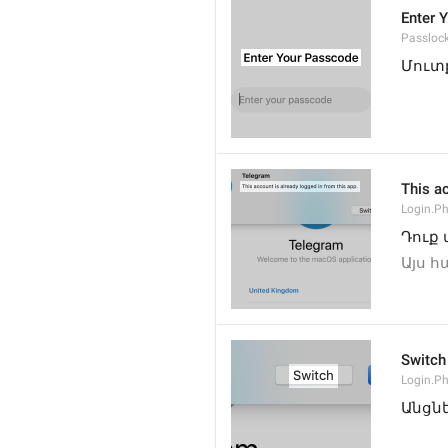
Enter 
Passloc
Մուտ
This ac
Login.P
Դուք 
Այս հ
Switch
Login.P
Անցնե