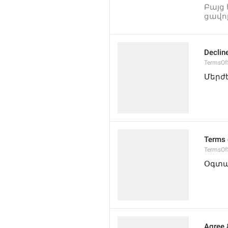
Բայց 
ցավոք
Declin
TermsOfS
Մերժե
Terms 
TermsOfS
Օգտա
Agree 