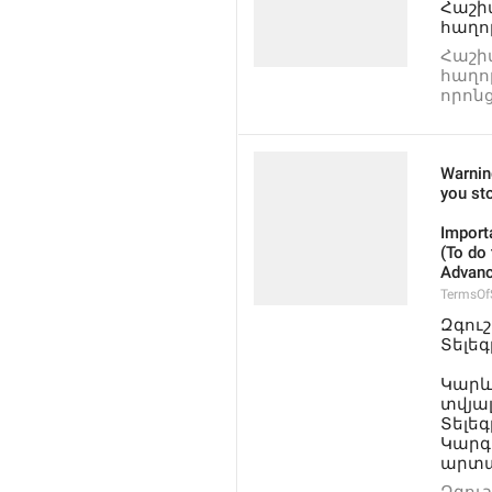
Հաշիվ
հաղոր
Հաշիվ
հաղոր
որոնց
Warning
you st
Importa
(To do 
Advanc
TermsOfS
Զգուշ
Տելե
Կարևո
տվյալ
Տելե
Կարգա
արտա