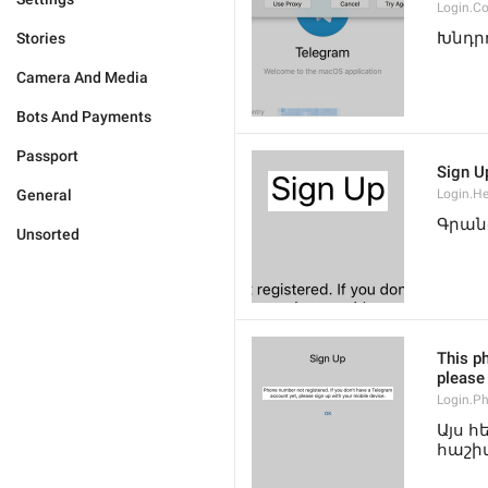
Login.Co
Խնդր
Stories
Camera And Media
Bots And Payments
Passport
Sign U
General
Login.H
Գրան
Unsorted
This ph
please
Login.P
Այս հ
հաշի