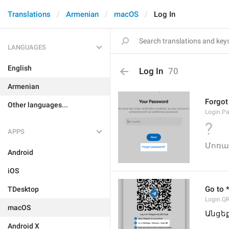
Translations
Armenian
macOS
Log In
LANGUAGES
English
Log In
70
Armenian
Forgot
Other languages...
Login.P
?
APPS
Մոռա
Android
iOS
Go to 
TDesktop
Login.Q
macOS
Անցե
Android X