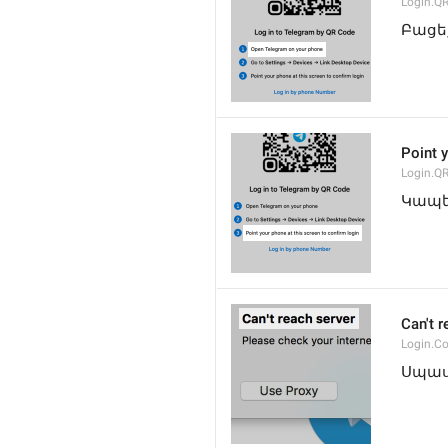
Login.Q
Բացե
Point y
Login.Q
Կապե
Can't r
Login.Co
Սպաս