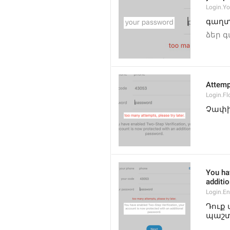
Login.Y
գաղ
ձեր 
Attempt
Login.F
Չափից
You ha
additi
Login.En
Դուք 
պաշտ