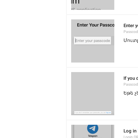
Enter 
Passcod
Մուտ
If you 
Passcode
Եթե չ
Log in
Login.QR