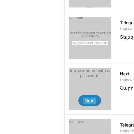
Telegra
Login.wil
Տելե
Next
Login.Ne
Շարո
Telegr
Login.P