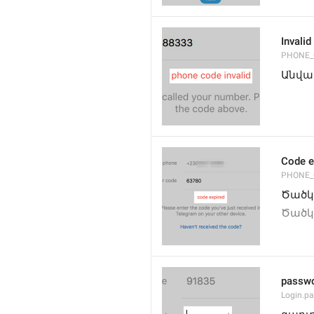
Invalid
PHONE_
Անվա
Code ex
PHONE_
Ծածկ
Ծածկ
passw
Login.p