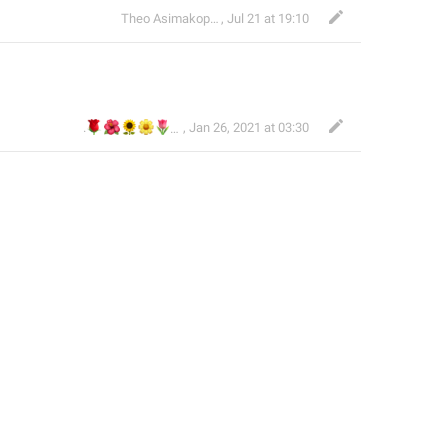
Theo Asimakopoulos
,
Jul 21 at 19:10
🌹
🌺
🌻
🌼
🌷
🌼
.
,
Jan 26, 2021 at 03:30
⚘⚘. Ανθούλα