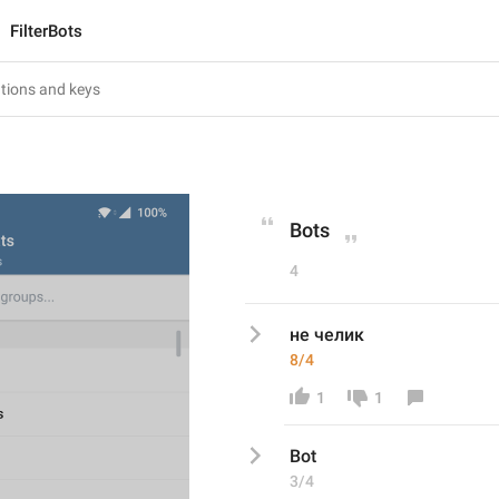
FilterBots
Bots
4
не челик
8/4
1
1
Bot
3/4