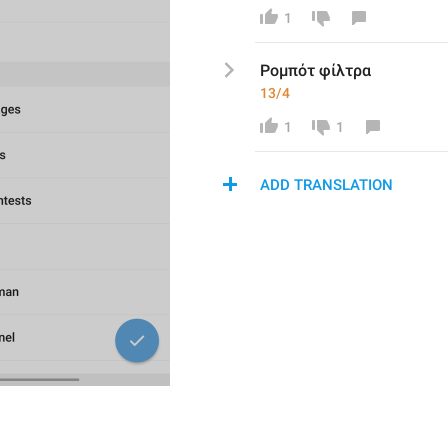
1
Ρομπότ φίλτρα
13/4
1
1
ADD TRANSLATION