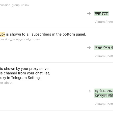
cussion_group_unlink
समूह हटाए
Vikram Shett
up}
 is shown to all subscribers in the bottom panel.
cussion_group_about_chosen
निचले पैनल मे
Vikram Shett
is shown by your proxy server.
s channel from your chat list,
roxy in Telegram Settings.
sor_about
यह चैनल आपके प
टेलीग्राम सेटिं
Vikram Shett