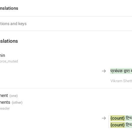
nslations
slations
min
force_muted
प्रबंधक द्वारा
Vikram Shett
ment
ments
header
{count}
 टिप्
{count}
 टिप्