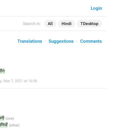
Login
Search in:
All
Hindi
TDesktop
Translations
Suggestions
Comments
 मौन
y
,
Mar 7, 2021 at 16:06
पणी
पणियाँ