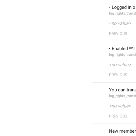
• Logged in o
lng_rights_trans
<no value>
PREVIOUS
• Enabled **T
lng_rights_tran
<no value>
PREVIOUS
You can trans
lng_rights_tran
<no value>
PREVIOUS
New members