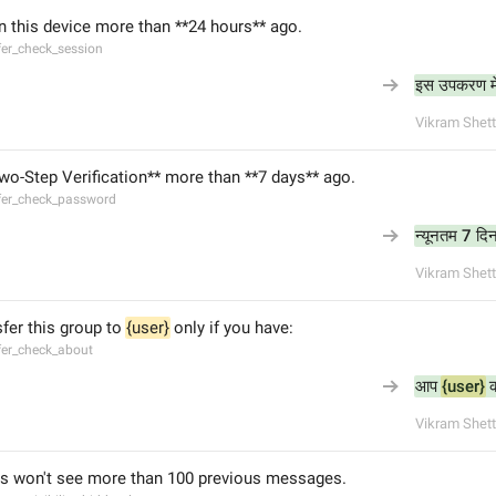
n this device more than **24 hours** ago.
fer_check_session
इस उपकरण में
Vikram Shett
wo-Step Verification** more than **7 days** ago.
sfer_check_password
न्यूनतम 7 दि
Vikram Shett
fer this group to 
{user}
 only if you have:
sfer_check_about
आप 
{user}
 
Vikram Shett
 won't see more than 100 previous messages.