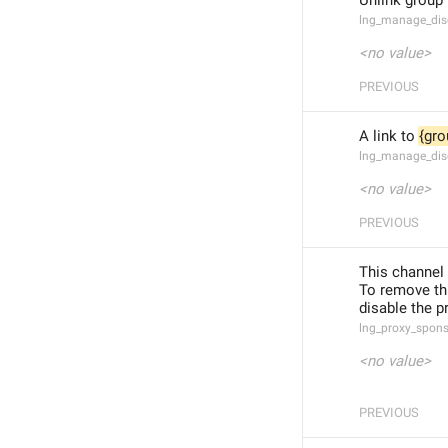
Unlink group
lng_manage_dis
<no value>
PREVIOUS
A link to 
{gro
lng_manage_dis
<no value>
PREVIOUS
This channel 
To remove thi
disable the p
lng_proxy_spon
<no value>
PREVIOUS