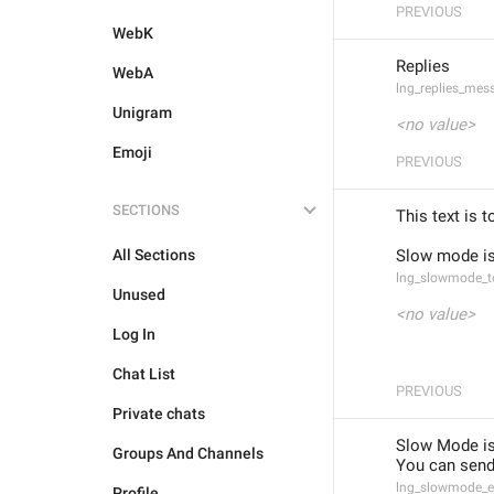
PREVIOUS
WebK
Replies
WebA
lng_replies_mes
Unigram
<no value>
Emoji
PREVIOUS
SECTIONS
This text is 
All Sections
Slow mode is
lng_slowmode_t
Unused
<no value>
Log In
Chat List
PREVIOUS
Private chats
Slow Mode is
Groups And Channels
You can send
lng_slowmode_e
Profile