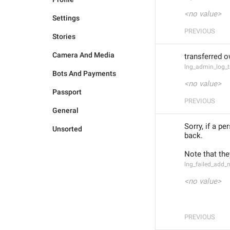
<no value>
Settings
PREVIOUS
Stories
Camera And Media
transferred o
lng_admin_log_t
Bots And Payments
<no value>
Passport
PREVIOUS
General
Sorry, if a p
Unsorted
back.
Note that they
lng_failed_add_
<no value>
PREVIOUS