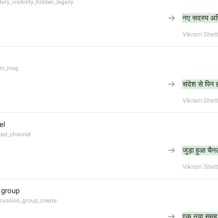
ory_visibility_hidden_legacy
नए सदस्य अधि
Vikram Shett
pin_msg
संदेश से पिन 
Vikram Shett
el
ked_channel
जुड़ा हुआ चैन
Vikram Shett
 group
cussion_group_create
एक नया समूह