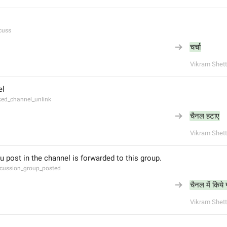
cuss
चर्चा
Vikram Shett
el
ked_channel_unlink
चैनल हटाए
Vikram Shett
u post in the channel is forwarded to this group.
cussion_group_posted
चैनल में किये
Vikram Shett