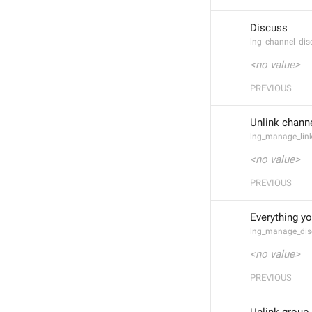
Discuss
lng_channel_dis
<no value>
PREVIOUS
Unlink chann
lng_manage_lin
<no value>
PREVIOUS
Everything yo
lng_manage_dis
<no value>
PREVIOUS