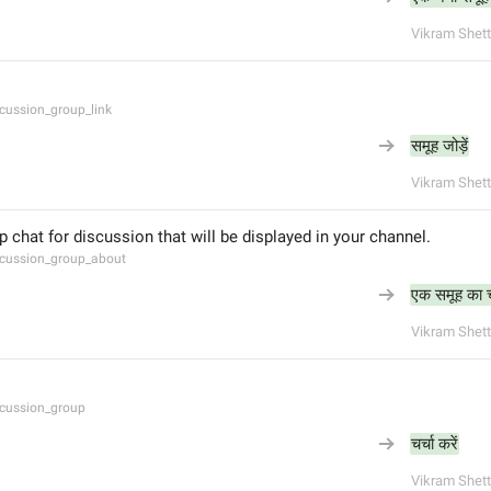
Vikram Shett
cussion_group_link
समूह जोड़ें
Vikram Shett
p chat for discussion that will be displayed in your channel.
cussion_group_about
एक समूह का चय
Vikram Shett
cussion_group
चर्चा करें
Vikram Shett