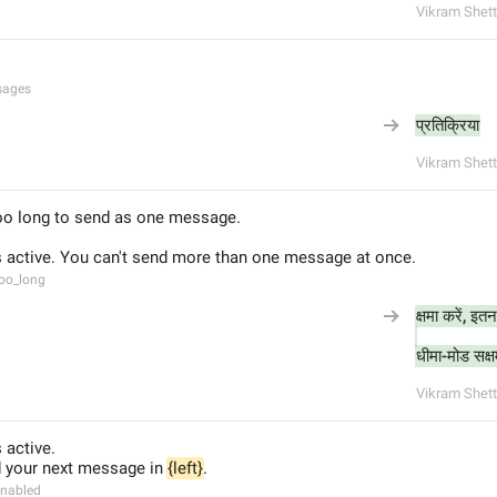
Vikram Shett
sages
प्रतिक्रिया
Vikram Shett
too long to send as one message.
 active. You can't send more than one message at once.
oo_long
क्षमा करें, इ
धीमा-मोड सक्
Vikram Shett
 active.
 your next message in 
{left}
.
nabled