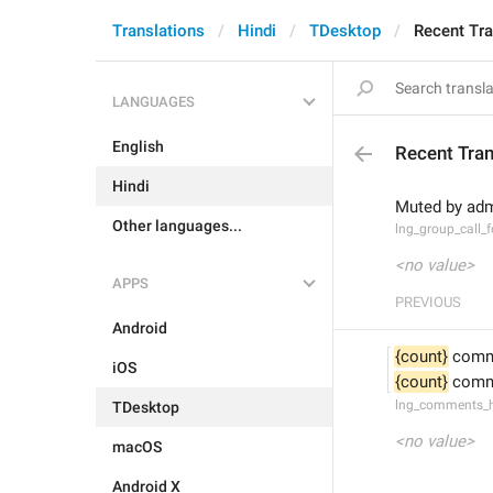
Translations
Hindi
TDesktop
Recent Tra
LANGUAGES
English
Recent Tran
Hindi
Muted by ad
Other languages...
lng_group_call_
<no value>
APPS
PREVIOUS
Android
{count}
 com
iOS
{count}
 com
lng_comments_
TDesktop
<no value>
macOS
Android X