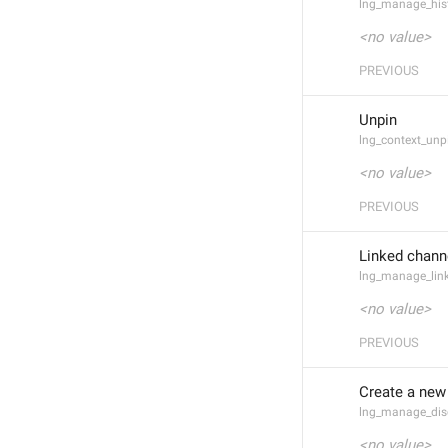
lng_manage_hist
<no value>
PREVIOUS
Unpin
lng_context_un
<no value>
PREVIOUS
Linked chann
lng_manage_lin
<no value>
PREVIOUS
Create a new
lng_manage_dis
<no value>