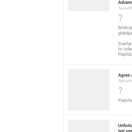
Advanc
TermsOfS
?
Brīdinā
glabāj
Svarīgi
to izda
Papild
Agree 
TermsOf
?
Piekrīt
Unfortu
not us