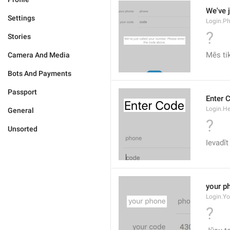
We've 
Settings
Login.P
?
Stories
Mēs ti
Camera And Media
Bots And Payments
Passport
Enter 
Login.H
General
?
Unsorted
Ievadī
your p
Login.Y
?