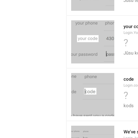
Jūsu t
your c
Login.Y
?
Jūsu k
code
Login.co
?
kods
We've 