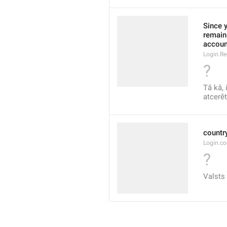
Since y
remain
accoun
Login.Re
?
Tā kā, 
atcerēt
countr
Login.co
?
Valsts