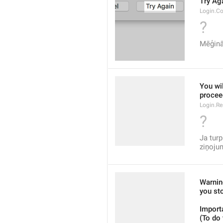
Try Ag
Login.Co
?
Mēģinā
You wil
procee
Login.Re
?
Ja turp
ziņojum
Warning
you st
Importa
(To do 