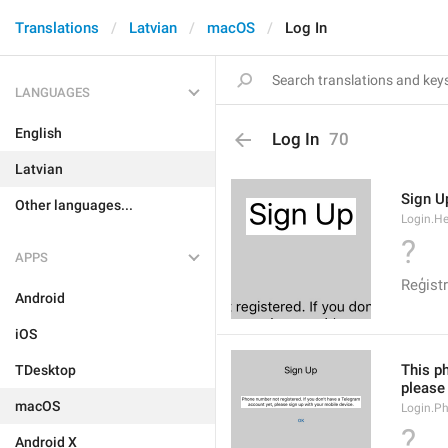
Translations
Latvian
macOS
Log In
LANGUAGES
English
Log In
70
Latvian
Sign U
Other languages...
Login.H
?
APPS
Reģistr
Android
iOS
This ph
TDesktop
please
macOS
Login.P
?
Android X