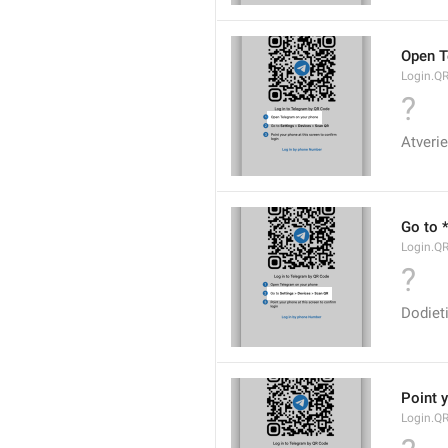
Open T
Login.Q
?
Atveri
Go to 
Login.Q
?
Dodieti
Point y
Login.Q