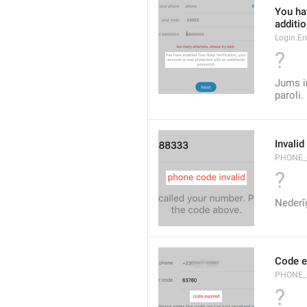
You ha
additi
Login.En
?
Jums ir
paroli.
Invalid
PHONE_
?
Nederī
Code ex
PHONE_
?