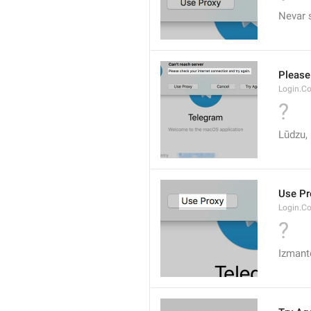
Nevar 
Please
Login.Co
?
Lūdzu, 
Use Pr
Login.Co
?
Izmant