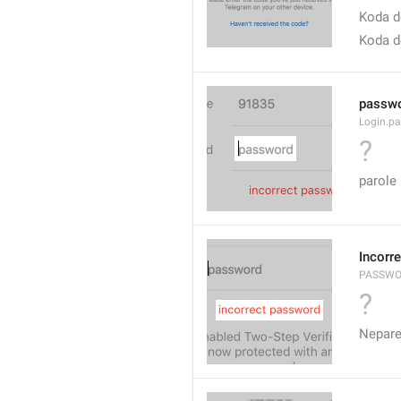
Koda de
Koda de
passw
Login.p
?
parole
Incorr
PASSWO
?
Nepare