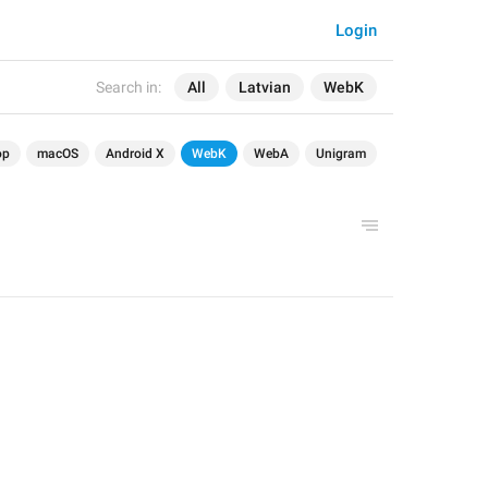
Login
Search in:
All
Latvian
WebK
op
macOS
Android X
WebK
WebA
Unigram