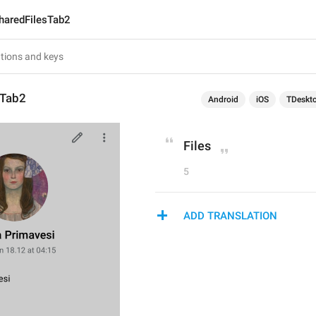
haredFilesTab2
sTab2
Android
iOS
TDeskt
Files
5
ADD TRANSLATION