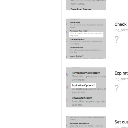
Check 
lng_pre
?
Expira
lng_prem
?
Set cus
lng_prem