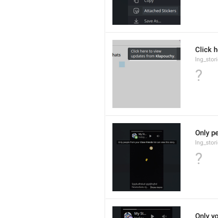
Click 
lng_stor
?
Only pe
lng_stor
?
Only yo