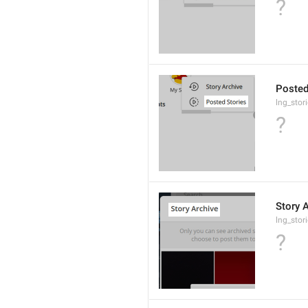
?
Posted
lng_stor
?
Story 
lng_stori
?