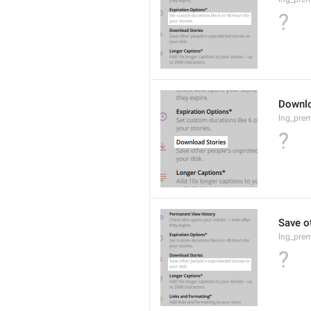
?
Downlo
lng_prem
?
Save ot
lng_pre
?