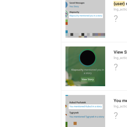
{user}
 
lng_acti
?
View S
lng_acti
?
You me
lng_act
?