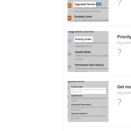
?
Priorit
lng_prem
?
Get mor
lng_prem
?