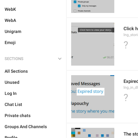
WebK
WebA
Click h
Unigram
lng_stor
?
Emoji
SECTIONS
All Sections
Expired
Unused
lng_in_d
Log In
?
Chat List
Private chats
Groups And Channels
The st
Profile