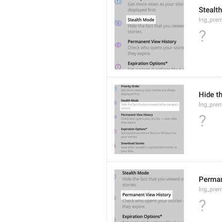
Stealt
lng_prem
?
Hide th
lng_prem
?
Perman
lng_prem
?