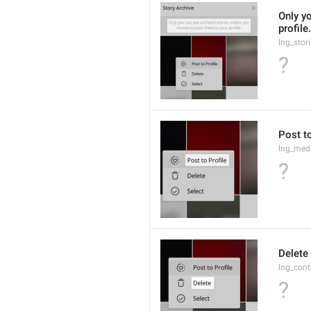
Only y
profile.
lng_stor
?
Post to
lng_medi
?
Delete
lng_cont
?