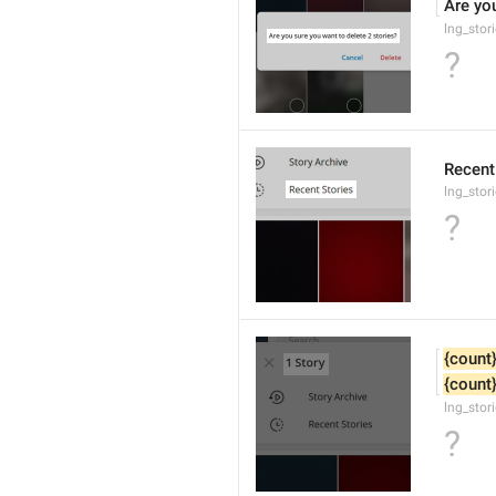
Are yo
lng_stor
?
Recent
lng_stor
?
{count
{count
lng_stor
?