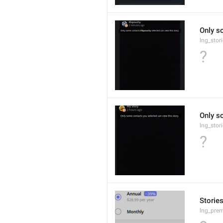
Only s
lng_stor
?
Only s
lng_stor
?
Storie
lng_pre