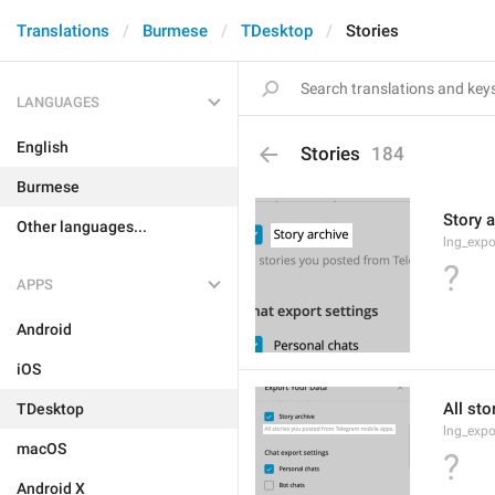
Translations
Burmese
TDesktop
Stories
LANGUAGES
English
Stories
184
Burmese
Story a
Other languages...
lng_expo
?
APPS
Android
iOS
All st
TDesktop
lng_expo
macOS
?
Android X