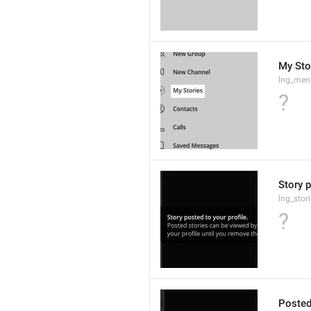
My Sto
lng_men
?
Story p
lng_stor
?
Posted