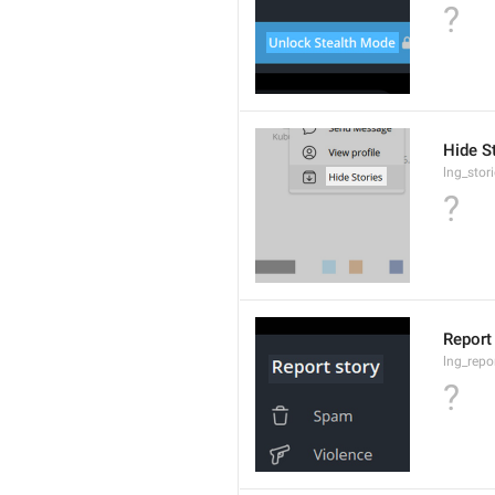
?
Hide S
lng_stor
?
Report
lng_repo
?