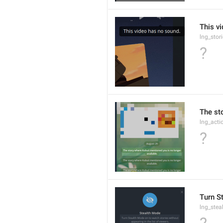
This v
lng_stor
?
The st
lng_acti
?
Turn St
lng_ste