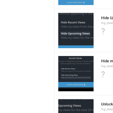
Hide 
lng_stea
?
Hide m
lng_ste
?
Unlock
lng_ste