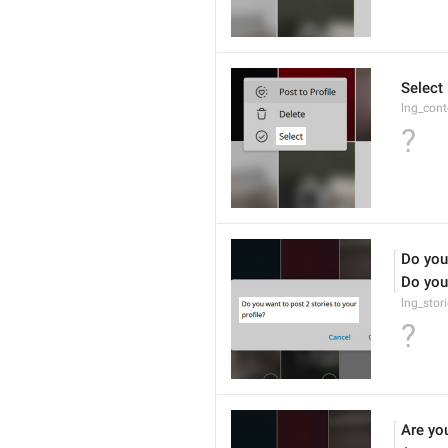
Select
lng_cont
?
Do you
Do you
lng_stor
?
Are yo