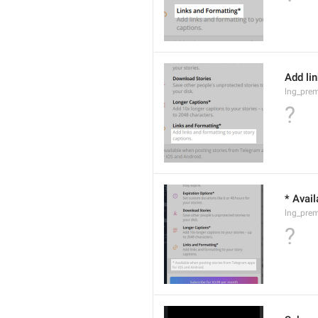
Add lin
lng_prem
?
* Avai
lng_pre
?