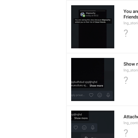
You ar
Friends
lng_stor
?
Show 
lng_sto
?
Attach
lng_cont
?