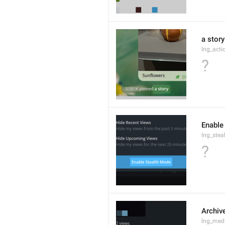
a story
lng_acti
?
Enable
lng_ste
?
Archiv
lng_medi