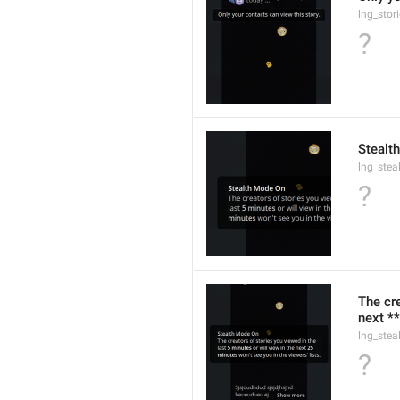
lng_stor
?
Stealt
lng_stea
?
The cre
next **
lng_stea
?