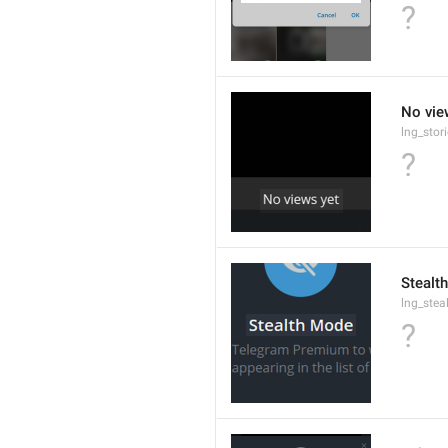
?
No vie
lng_stor
?
Stealt
lng_stea
?