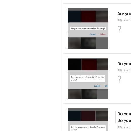
Are you
lng_stor
?
Do you 
lng_stor
?
Do you
Do you
lng_stor