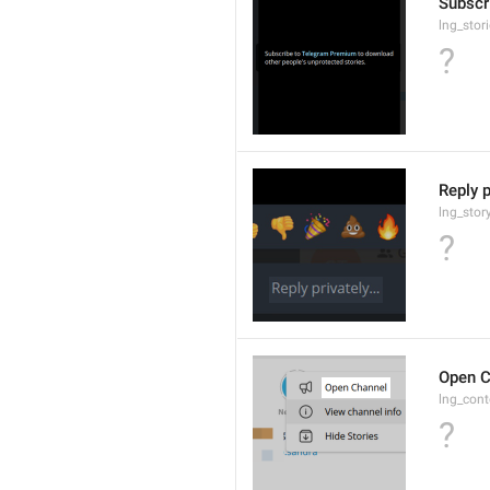
Subscr
lng_stor
?
Reply p
lng_stor
?
Open C
lng_con
?