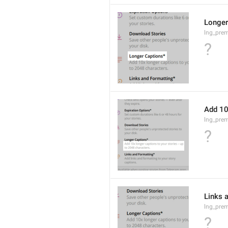
Longer
lng_prem
?
Add 10
lng_pre
?
Links 
lng_prem
?