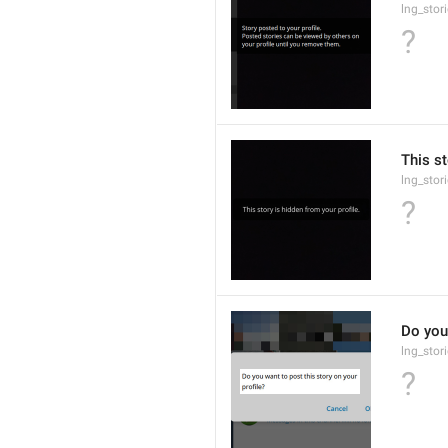
lng_stor
?
This st
lng_stor
?
Do you 
lng_stor
?