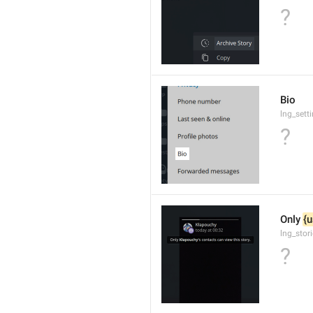
?
Bio
lng_sett
?
Only 
{u
lng_stor
?