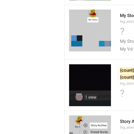
My Sto
lng_sto
?
My Sto
My Vd
{count
{count
lng_stor
?
Story 
lng_stor