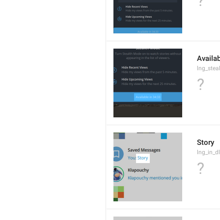
?
Availab
lng_ste
?
Story
lng_in_d
?