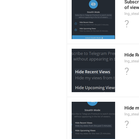
Subscr
of view
lng_ste
?
Hide R
lng_stea
?
Hide m
lng_ste
?