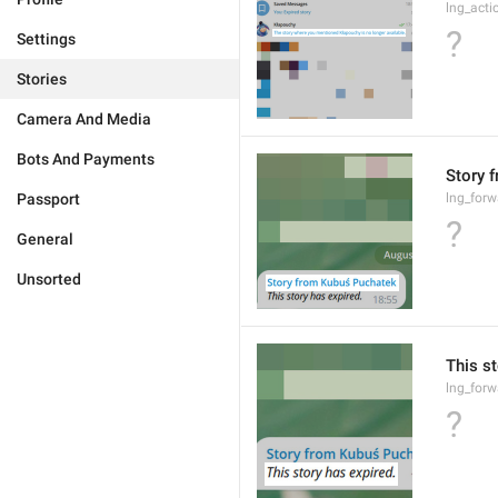
lng_acti
?
Settings
Stories
Camera And Media
Bots And Payments
Story 
Passport
lng_forw
?
General
Unsorted
This st
lng_forw
?