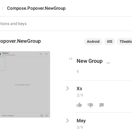
Compose.Popover.NewGroup
opover.NewGroup
Android
iOS
TDeskt
New Group
9
Хз
2/9
Мяу
3/9