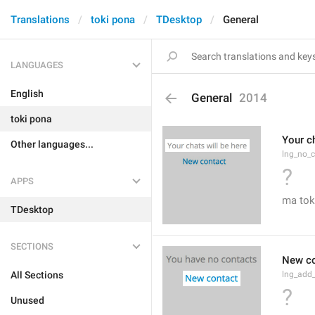
Translations
toki pona
TDesktop
General
LANGUAGES
English
General
2014
toki pona
Your ch
Other languages...
lng_no_
?
APPS
ma toki
TDesktop
SECTIONS
New co
All Sections
lng_add
?
Unused