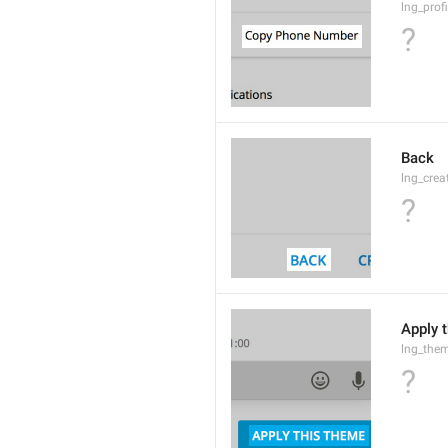
lng_prof
?
Back
lng_crea
?
Apply 
lng_the
?