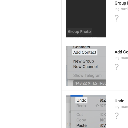
Group 
lng_med
?
Add Co
lng_mac
?
Undo
lng_ma
?