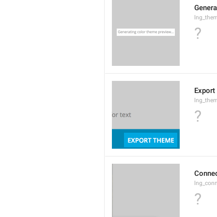
Genera
lng_the
?
Export
lng_them
?
Connec
lng_conn
?