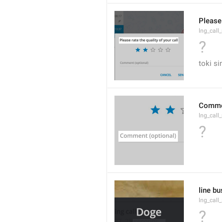
Please 
lng_call_
?
toki s
Commen
lng_cal
?
line bu
lng_call
?