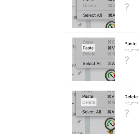
?
Paste
lng_mac
?
Delete
lng_mac
?