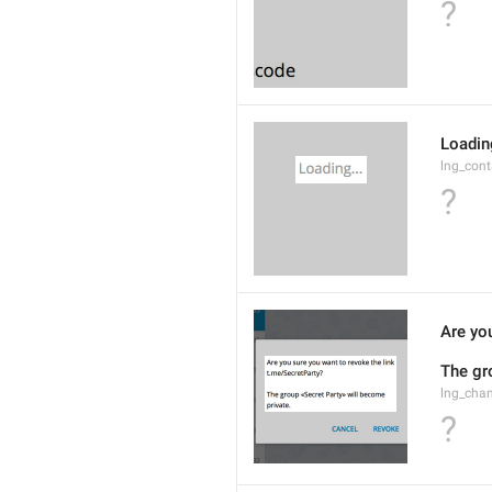
?
Loading
lng_cont
?
Are you
The gr
lng_cha
?