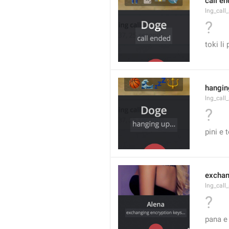
call e
lng_call
?
toki li 
hanging
lng_call
?
pini e 
exchan
lng_call
?
pana e 