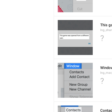
This g
lng_sha
?
Windo
lng_ma
?
Contac