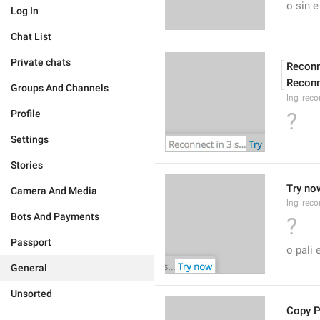
o sin e
Log In
Chat List
Private chats
Reconn
Reconn
Groups And Channels
lng_reco
Profile
?
Settings
Stories
Try no
Camera And Media
lng_reco
Bots And Payments
?
Passport
o pali 
General
Unsorted
Copy 