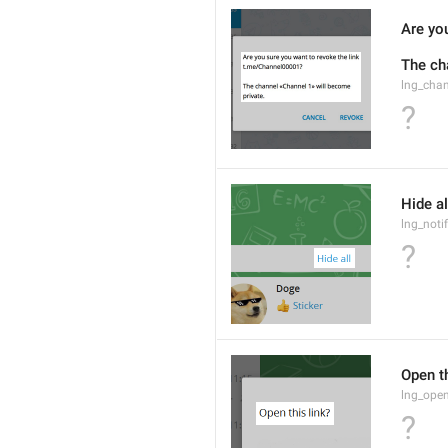
Are you
The ch
lng_cha
?
Hide al
lng_notif
?
Open th
lng_open
?