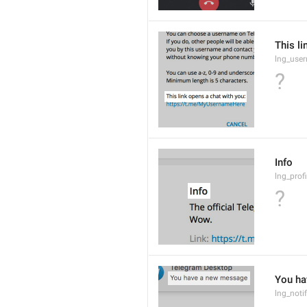
This li
lng_use
?
Info
lng_prof
?
You ha
lng_noti