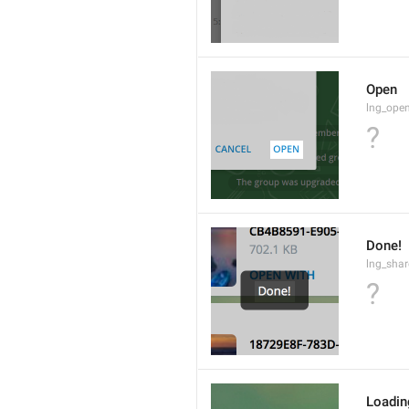
Open
lng_open
?
Done!
lng_sha
?
Loading