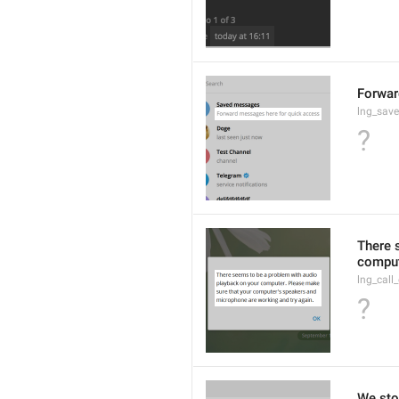
Forwar
lng_save
?
There 
comput
lng_call
?
We stor