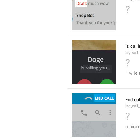
?
is call
lng_call
?
li wile
End cal
lng_call
?
o pini 