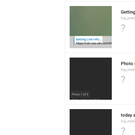
Getting
lng_prev
?
Photo 
lng_med
?
today a
lng_med
?