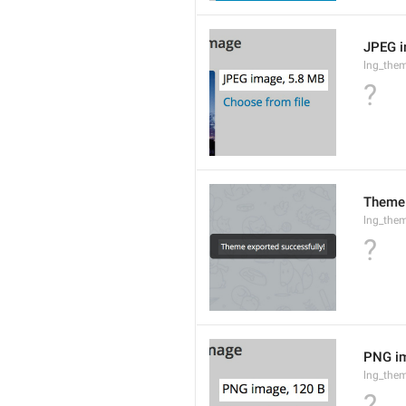
JPEG i
lng_them
?
Theme 
lng_the
?
PNG im
lng_the
?