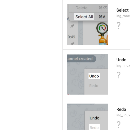
Select 
lng_mac
?
Undo
lng_lin
?
Redo
lng_lin
?