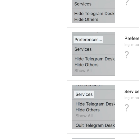
?
Prefere
lng_mac
?
Servic
lng_mac
?