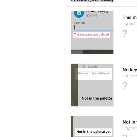
This m
lng_edit
?
No keys
lng_them
?
Not in 
lng_the