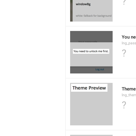
?
You ne
lng_pas
?
Theme
lng_them
?