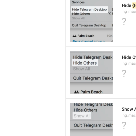
Hide 
{
lng_mac
?
Hide O
lng_mac
?
Show A
lng_mac
?