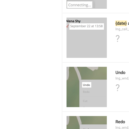
{date}
 
lng_call
?
Undo
lng_wnd
?
Redo
lng_wnd