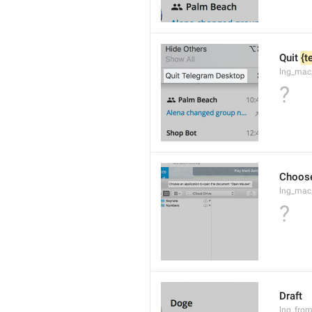
Quit 
{t
lng_mac
?
Choose
lng_mac
?
Draft
lng_from