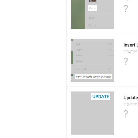
?
Insert
lng_men
?
Update
lng_men
?