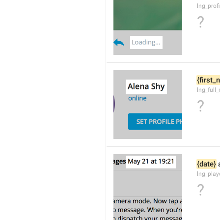
lng_prof
?
{first
lng_full
?
{date}
 
lng_pla
?