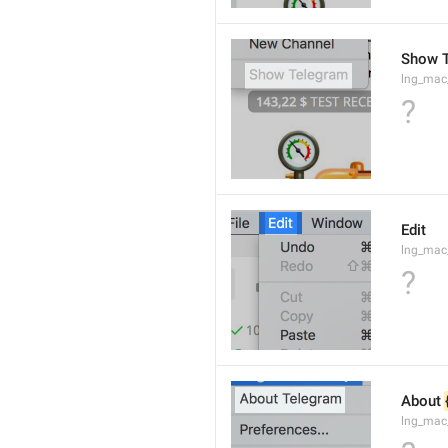
Show 
lng_ma
?
Edit
lng_mac
?
About 
lng_mac