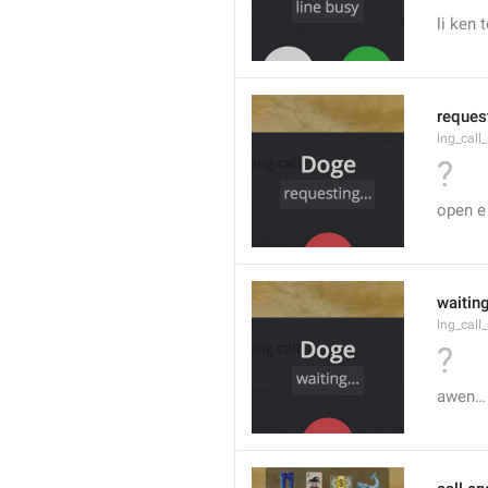
li ken 
request
lng_call
?
open e
waiting
lng_call
?
awen…