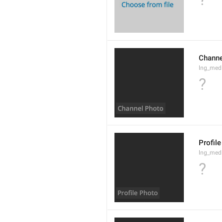
Channe
lng_med
?
Profil
lng_medi
?