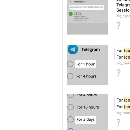
Telegra
Sessio
lng_exp
?
For 
{co
For 
{co
lng_mut
?
For 
{co
For 
{co
lng_mut
?