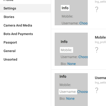
lng_sett
?
Settings
Stories
Camera And Media
Bots And Payments
Mobile
Passport
lng_prof
?
General
Unsorted
Usern
lng_set
?