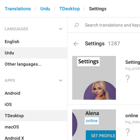
Translations
Urdu
TDesktop
Settings
LANGUAGES
English
Settings
1287
Urdu
Settin
Other languages...
lng_prof
?
APPS
Android
iOS
online
TDesktop
lng_stat
macOS
?
Android X