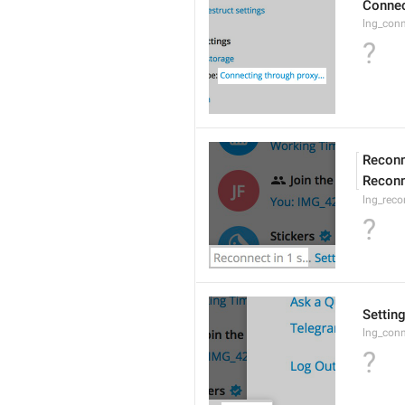
Connec
lng_conn
?
Reconn
Reconn
lng_reco
?
Settin
lng_conn
?