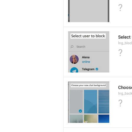
?
Select 
lng_bloc
?
Choose
lng_bac
?