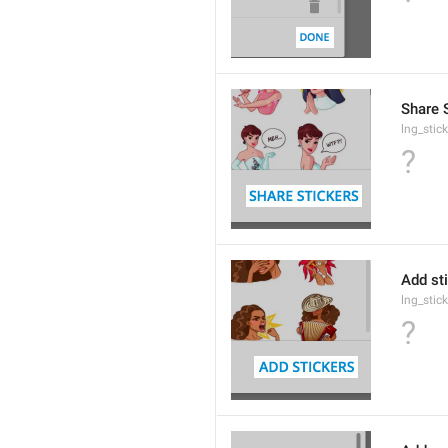
Share 
lng_stic
?
Add st
lng_stic
?