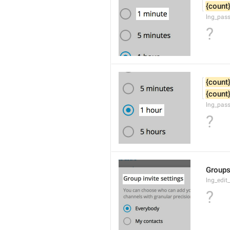
{count
lng_pas
?
{count
{count
lng_pas
?
Groups
lng_edit
?