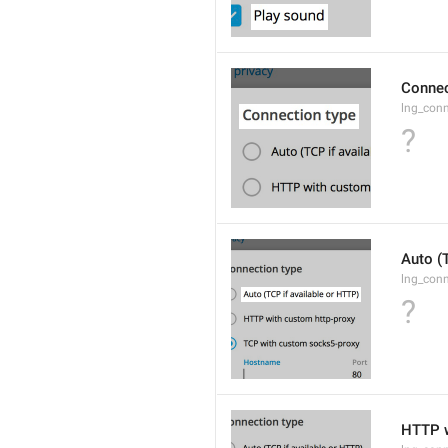
Connec
lng_con
?
Auto (
lng_conn
?
HTTP w