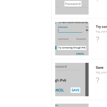
Try co
lng_conn
?
Save
lng_con
?