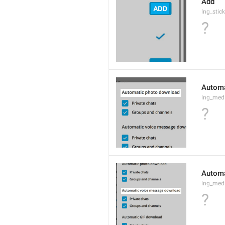
Add
lng_stic
?
Automa
lng_med
?
Automa
lng_med
?