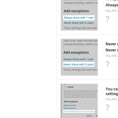
Always
lng_edit
?
Never 
Never 
lng_edit
?
You can
settin
lng_edit
?