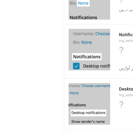
ی نہیں
Notifi
lng_sett
?
 آوازیں
Deskto
lng_sett
?