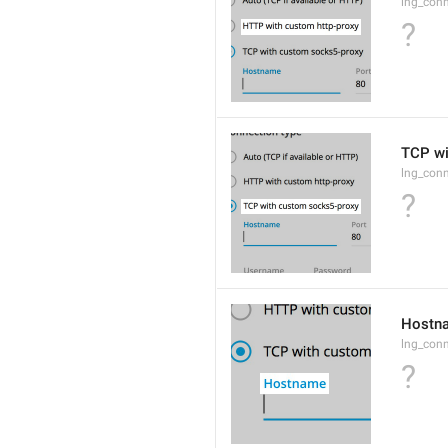
lng_conn
?
TCP wi
lng_conn
?
Hostn
lng_con
?