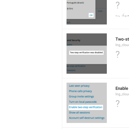
?
یک ہے
Two-st
lng_clo
?
Enable 
lng_clo
?