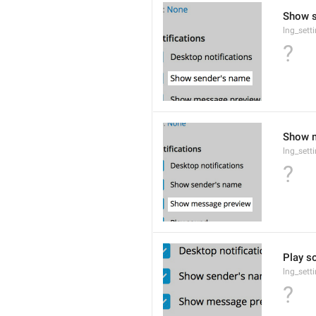
Show 
lng_set
?
Show 
lng_sett
?
Play s
lng_sett
?