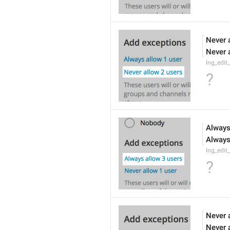
Never 
Never 
lng_edit
?
Always
Always
lng_edit
?
Never 
Never 