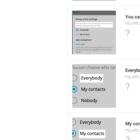
You ca
lng_edit
?
Everyb
lng_edit
?
My con
lng_edit