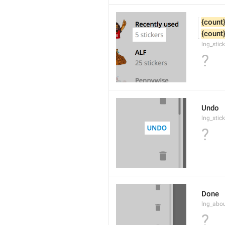
{count
{count
lng_stic
?
Undo
lng_stic
?
Done
lng_abo
?