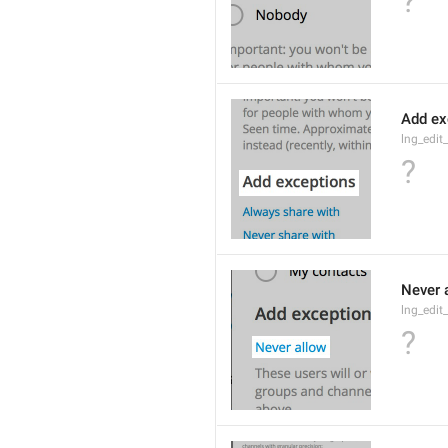
?
Add ex
lng_edit
?
Never 
lng_edit
?