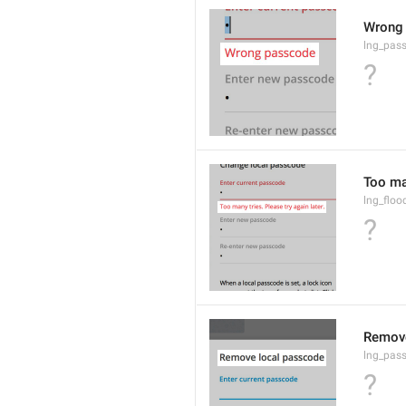
Wrong
lng_pas
?
Too man
lng_floo
?
Remove
lng_pas
?