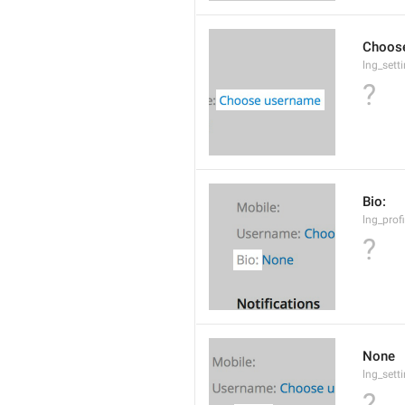
Choos
lng_set
?
Bio:
lng_profi
?
None
lng_sett
?