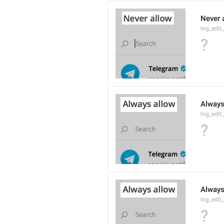
Never 
lng_edit
?
Always
lng_edit
?
Always
lng_edit
?