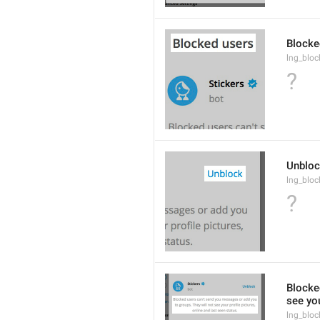
Blocke
lng_block
?
Unblo
lng_bloc
?
Blocke
see you
lng_bloc