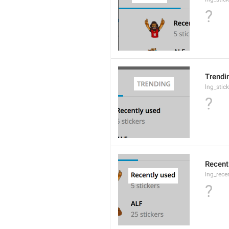
?
Trendi
lng_stic
?
Recent
lng_rece
?