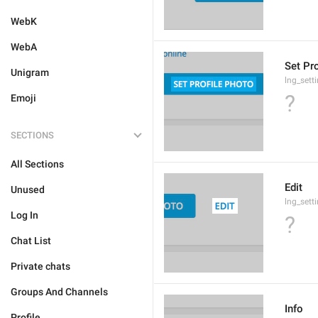
WebK
WebA
Set Pr
Unigram
lng_sett
?
Emoji
SECTIONS
All Sections
Edit
Unused
lng_sett
Log In
?
Chat List
Private chats
Groups And Channels
Info
Profile