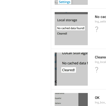
No cac
lng_sett
?
Cleare
lng_loca
?
OK
lng_box