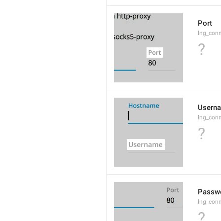
Port
lng_conn
?
Usern
lng_conn
?
Passw
lng_con
?