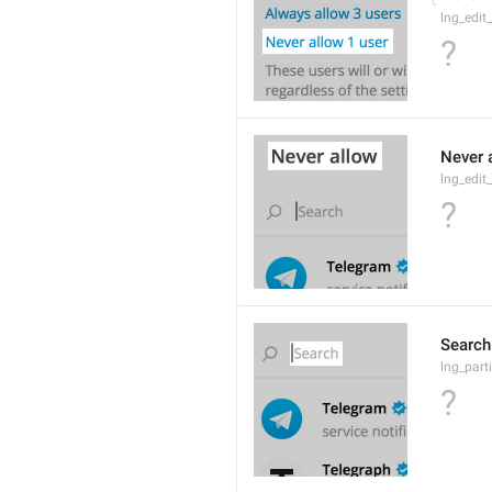
lng_edit
?
Never 
lng_edit_
?
Search
lng_parti
?