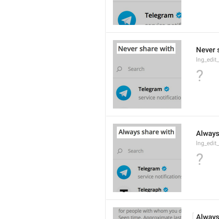
Never 
lng_edit
?
Always
lng_edit
?
Always