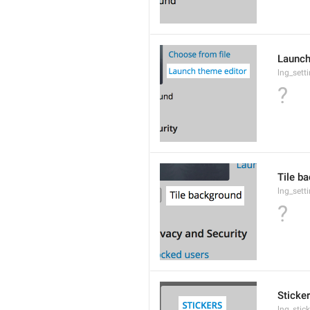
Launch
lng_sett
?
Tile b
lng_sett
?
Sticke
lng_stic