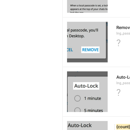
Remov
lng_pas
?
Auto-L
lng_pas
?
{count