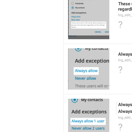
These u
regardl
lng_edit
?
Always
lng_edit
?
Always
Always
lng_edit
?