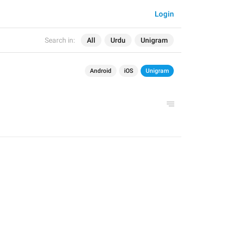
Login
Search in:
All
Urdu
Unigram
Android
iOS
Unigram