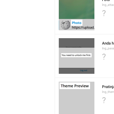
lng_atta
?
Anda h
lng_pas
?
Pratin
lng_them
?