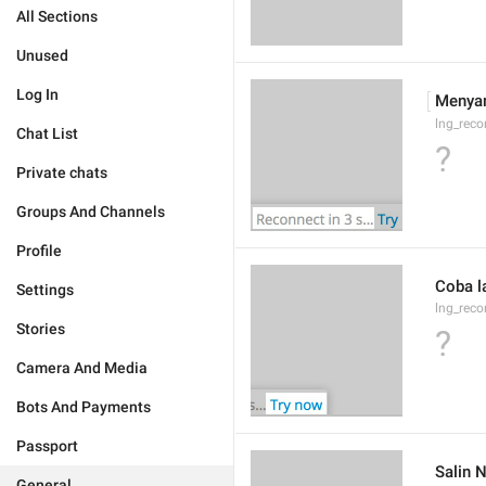
All Sections
Unused
Log In
Menyam
lng_reco
Chat List
?
Private chats
Groups And Channels
Profile
Coba l
Settings
lng_reco
Stories
?
Camera And Media
Bots And Payments
Passport
Salin 
General