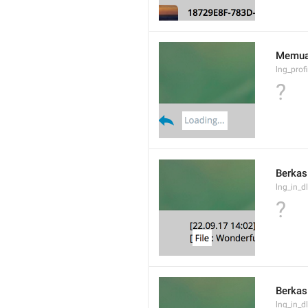
Memuat
lng_prof
?
Berkas
lng_in_dl
?
Berkas
lng_in_d