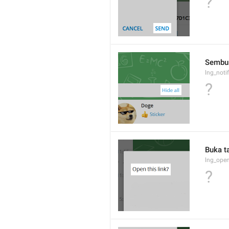
?
Sembu
lng_notif
?
Buka ta
lng_open
?