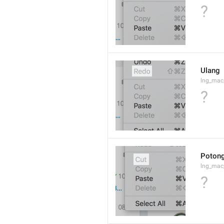
?
Ulang
lng_mac
?
Poton
lng_mac
?