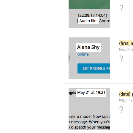
?
{first
lng_full
?
{date}
 
lng_pla
?