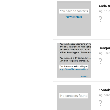
Anda t
lng_no_c
?
Dengan
lng_use
?
Kontak
lng_cont
?