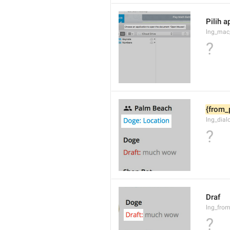
Pilih 
lng_mac
?
{from_
lng_dial
?
Draf
lng_from
?