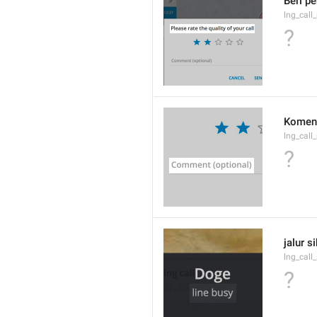
Beri p
lng_call_
?
Koment
lng_cal
?
jalur s
lng_call
?