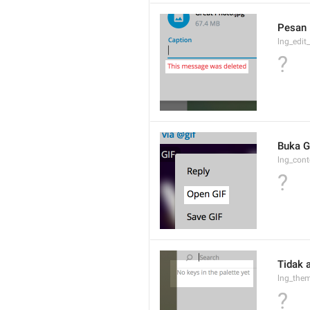
Pesan i
lng_edit
?
Buka G
lng_cont
?
Tidak 
lng_them
?