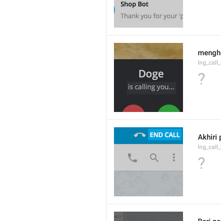
menghu
lng_call
?
Akhiri
lng_call
?