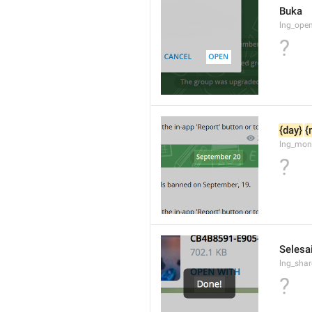
Buka
lng_open
?
{day}
{
lng_mon
?
Selesai
lng_sha
?