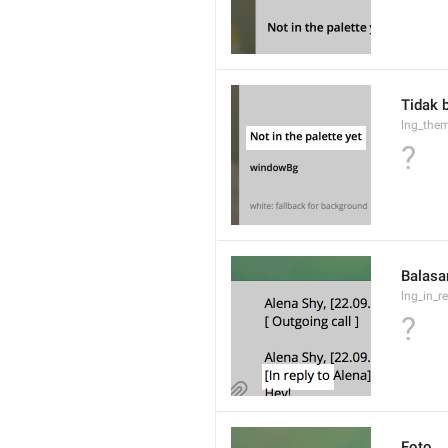
Tidak 
lng_the
?
Balasa
lng_in_r
?
Foto