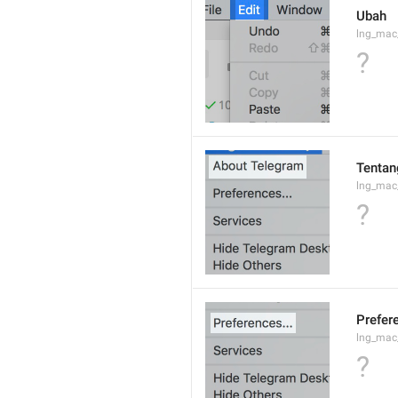
Ubah
lng_mac
?
Tentan
lng_mac
?
Prefere
lng_mac
?