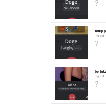
?
tutup p
lng_call
?
bertuka
lng_call
?