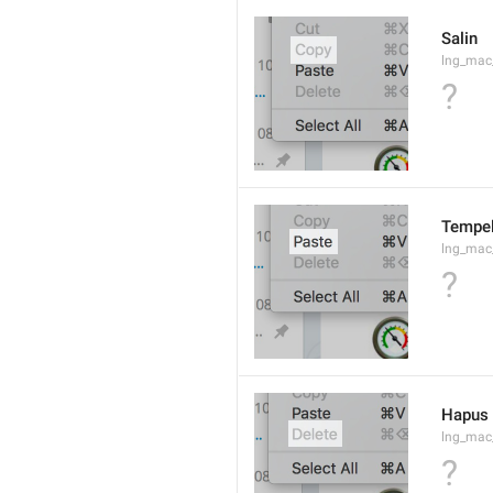
Salin
lng_mac
?
Tempe
lng_mac
?
Hapus
lng_mac
?