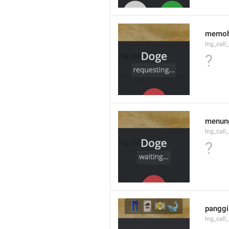
memoh
lng_call
?
menung
lng_call
?
panggil
lng_call