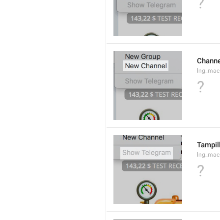
?
Channe
lng_mac
?
Tampil
lng_ma
?