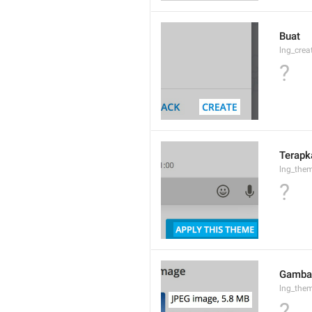
Buat
lng_crea
?
Terapk
lng_the
?
Gambar
lng_them
?