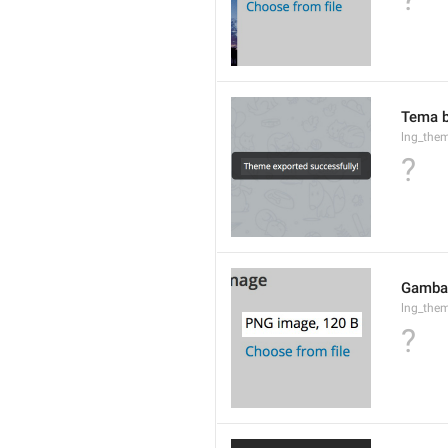
Tema b
lng_the
?
Gambar
lng_the
?