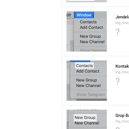
Jendel
lng_ma
?
Kontak
lng_mac
?
Grup B
lng_mac