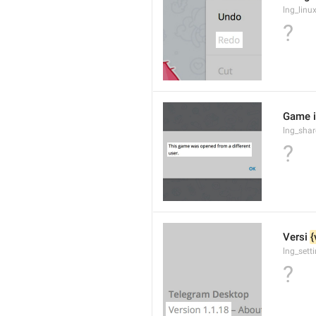
lng_lin
?
Game i
lng_sha
?
Versi 
{
lng_sett
?