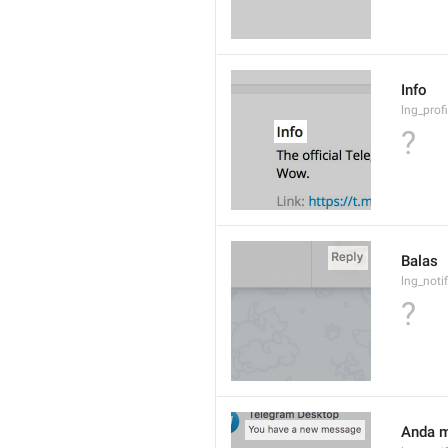
Info
lng_prof
?
Balas
lng_noti
?
Anda m