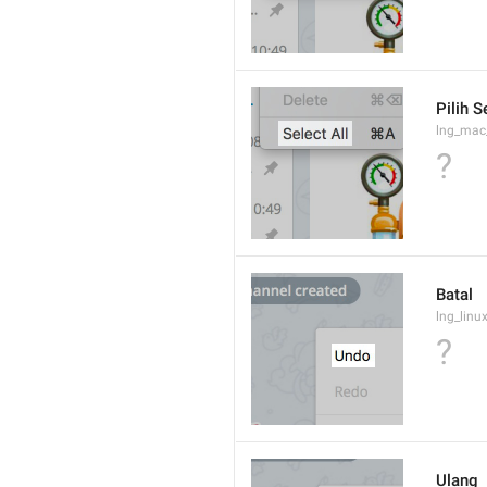
Pilih 
lng_mac
?
Batal
lng_lin
?
Ulang