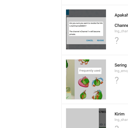
Apakah
Channe
lng_cha
?
Sering
lng_emoj
?
Kirim
lng_shar