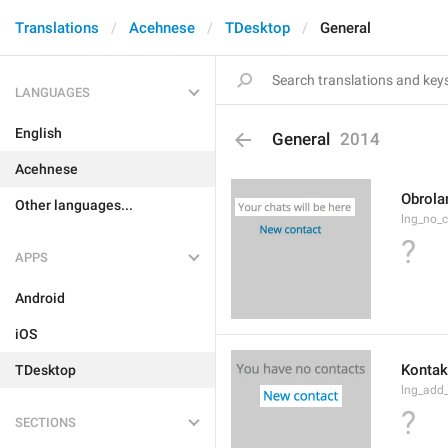
Translations
Acehnese
TDesktop
General
LANGUAGES
English
General
2014
Acehnese
Obrola
Other languages...
lng_no_
?
APPS
Android
iOS
Kontak
TDesktop
lng_add
?
SECTIONS