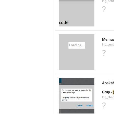
lng_noti
?
Memuat
lng_cont
?
Apakah
Grup «
lng_cha
?