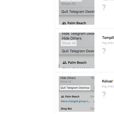
?
Tampi
lng_mac
?
Keluar 
lng_mac
?