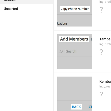
lng_prof
?
Unsorted
Tamba
lng_prof
?
Kembal
lng_crea
?