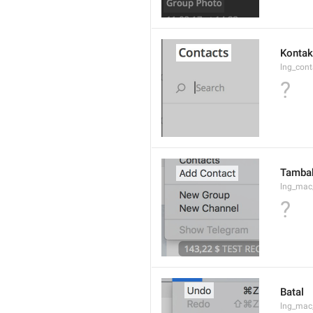
Kontak
lng_cont
?
Tamba
lng_mac
?
Batal
lng_ma