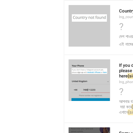
Countr
lng_cou
?
দেশ পাওয়
এই নামের
If you 
please
here
{s
lng_pho
?
আপনার যদ
 দয়া করে
এখানে
{s