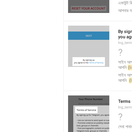
একাউন্ট 
আপনার অ্
By sign
you agr
lng_ter
?
সাইন আপ 
আপনি 
{l
সাইন আপ
আপনি  
{
Terms 
lng_ter
?
সেবা পাবা