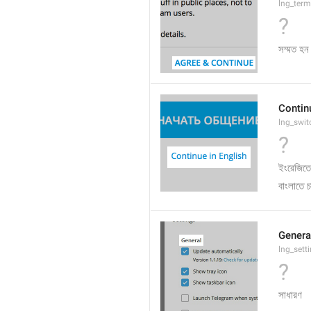
lng_term
?
সম্মত হন 
Contin
lng_swit
?
ইংরেজিতে
বাংলাতে চ
Genera
lng_sett
?
সাধারণ