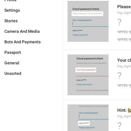
Please
Settings
lng_sign
?
Stories
Camera And Media
আপনার ক্
Bots And Payments
Passport
Your c
General
lng_sig
?
Unsorted
আপনার ক্
Hint: 
{
lng_sign
?