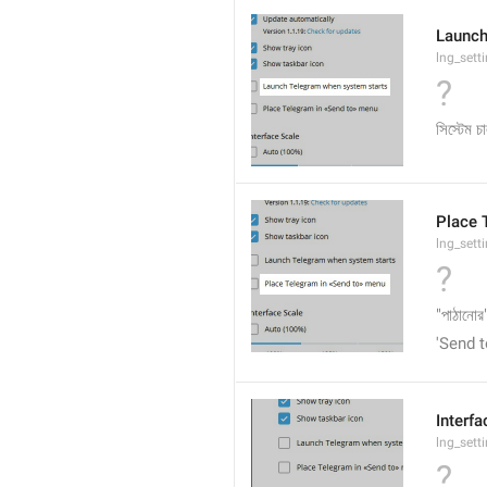
Launch
lng_sett
?
সিস্টেম চ
Place 
lng_sett
?
"পাঠানোর"
'Send to
Interfa
lng_sett
?