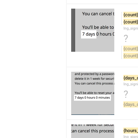
{count
{count
lng_sign
?
{count
{count
{days_
lng_sign
?
{days_
{hours
lng_sign