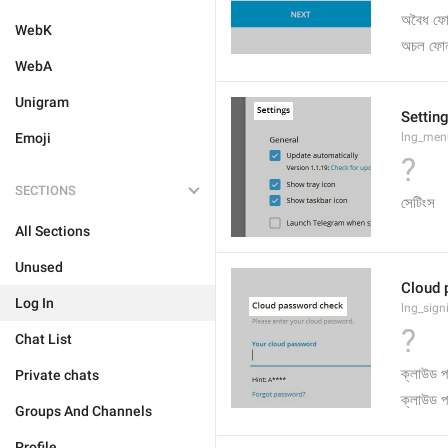
অবৈধ ফোন
WebK
অচল ফোন 
WebA
Unigram
Settin
Emoji
lng_men
?
SECTIONS
সেটিংস
All Sections
Unused
Cloud 
Log In
lng_signi
?
Chat List
Private chats
Groups And Channels
Profile