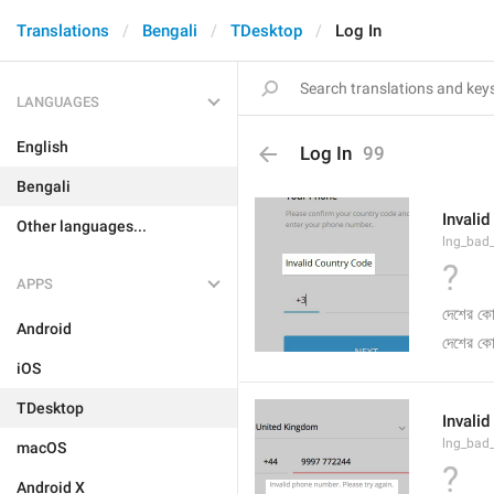
Translations
Bengali
TDesktop
Log In
LANGUAGES
English
Log In
99
Bengali
Invali
Other languages...
lng_bad
?
APPS
দেশের ক
Android
দেশের ক
iOS
TDesktop
Invalid
lng_bad
macOS
?
Android X