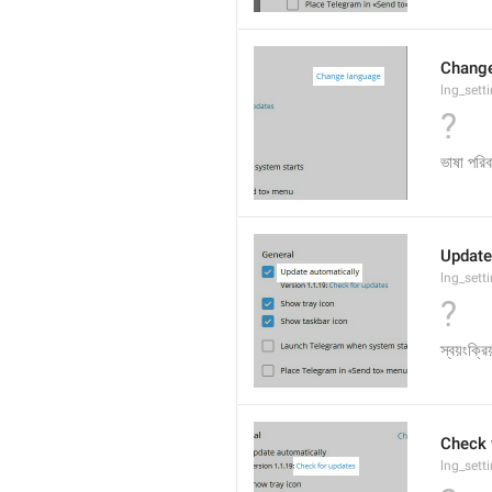
Change
lng_sett
?
ভাষা পরিব
Update
lng_sett
?
স্বয়ংক্র
Check 
lng_sett