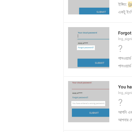
ইঙ্গিত: 
{
একটু ইংগ
Forgot
lng_sign
?
পাসওয়ার্ড
পাসওয়ার্
You ha
lng_sig
?
আপনি একট
আপনার দে