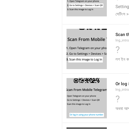
Settin
সেটিংস >
Scan t
lng_intr
?
লগ ইন কর
Or log
lng_intr
?
অথবা আপন