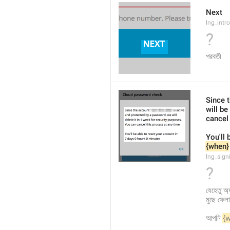
Next
lng_intr
?
পরবর্তী
Since 
will be
cancel
You'll 
{when}
lng_sign
?
যেহেতু অ্য
মুছে ফেল
আপনি 
{