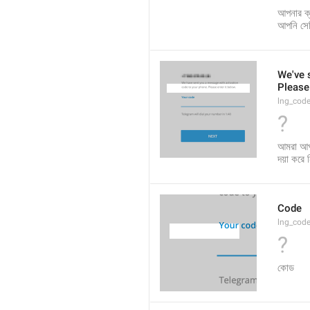
আপনার ক্
আপনি সেট
We've 
Please 
lng_cod
?
আমরা আপন
দয়া করে 
Code
lng_cod
?
কোড