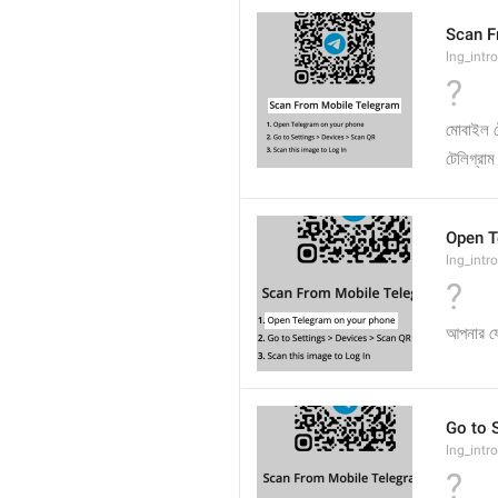
Scan F
lng_intro
?
মোবাইল টে
টেলিগ্রাম
Open T
lng_intr
?
আপনার ফো
Go to 
lng_intr
?