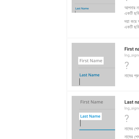
আপনার না
একটি ছব
দয়া করে 
একটি ছব
First 
lng_sign
?
নামের প্
Last n
lng_sig
?
নামের শ
নামের শে