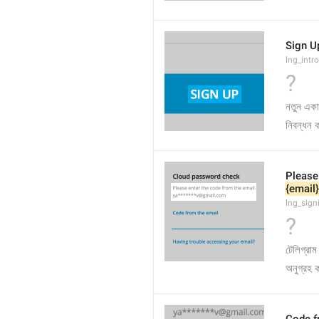
Sign U
lng_intro
?
নতুন একাউ
নিবন্ধন 
Please
{email}
lng_sign
?
টেলিগ্রা
অনুগ্রহ 