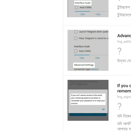
ইন্টারফেস
ইন্টারফে
Advanc
lng_sett
?
উন্নত সে
If you 
rememb
lng_sign
?
যদি নিজে
যদি আপনি 
আপনার অ্য