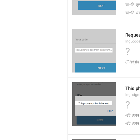
আপনি ভু
আপনি এক
Reques
lng_code
?
টেলিগ্রা
This p
lng_sign
?
এই ফোন ন
এই ফোন ন