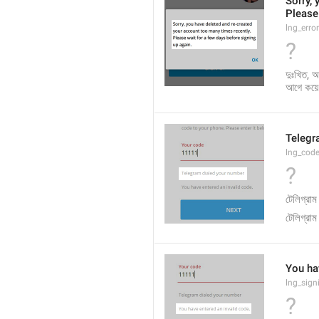
Sorry, 
Please 
lng_erro
?
দুঃখিত, 
আগে কয়ে
Telegr
lng_code
?
টেলিগ্রা
টেলিগ্রা
You ha
lng_sig
?