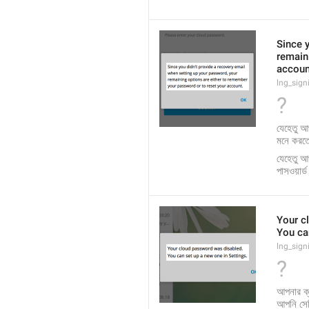
Since y
remain
accoun
lng_sign
?
যেহেতু আ
মনে করতে
যেহেতু আ
পাসওয়ার
Your c
You ca
lng_sig
?
আপনার ক্ল
আপনি সেট