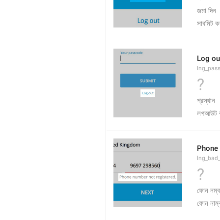
জমা দিন
সাবমিট ক
Log ou
lng_pas
?
প্রস্থান
লগআউট 
Phone 
lng_bad
?
ফোন নম্ব
ফোন নাম্ব