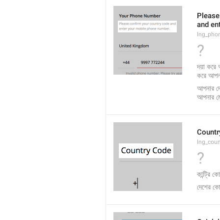
Please
and en
lng_pho
?
দয়া করে
করে আপন
আপনার দে
আপনার মো
Countr
lng_coun
?
কান্ট্রি ক
দেশের ক