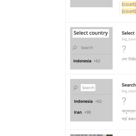
{count
{count
Select
lng_coun
?
দেশ নির্ব
Search
lng_coun
?
অনুসন্ধা
সার্চ করুন