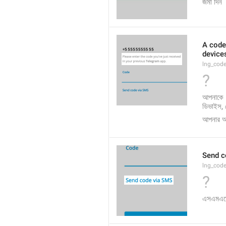
জমা দিন
A code
devices
lng_cod
?
আপনাকে  
ডিভাইস, 
আপনার অন
Send c
lng_cod
?
এসএমএসে