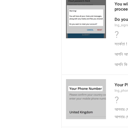
You wil
procee
Do you
lng_sign
?
সতর্কতা !
আপনি আপন
আপনি কি 
Your 
lng_phon
?
আপনার ফ
আপনার ম