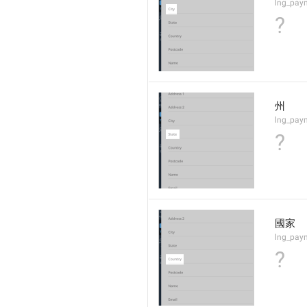
lng_pay
?
州
lng_pay
?
國家
lng_pay
?