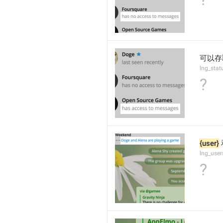
可以存
lng_stat
?
{user}
 
lng_use
?