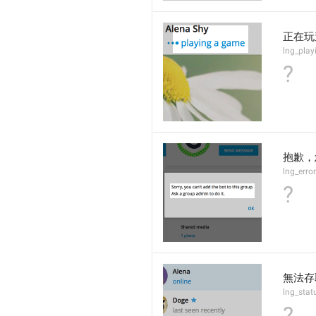
正在玩
lng_pla
?
抱歉，
lng_err
?
無法存
lng_stat
?