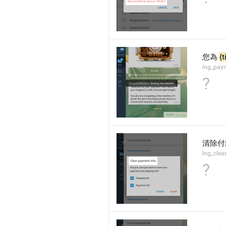
您為 
{t
lng_pay
?
清除付
lng_clea
?