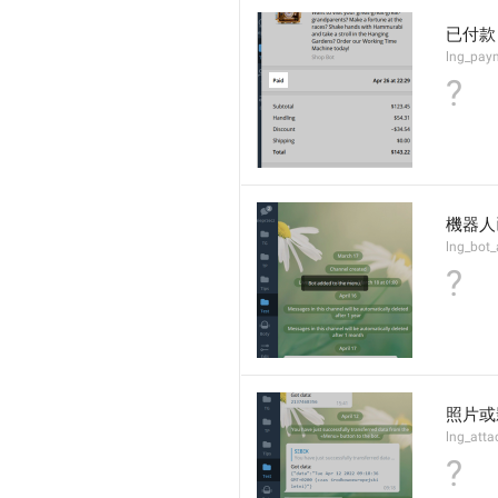
已付款
lng_pay
?
機器人
lng_bot
?
照片或
lng_atta
?