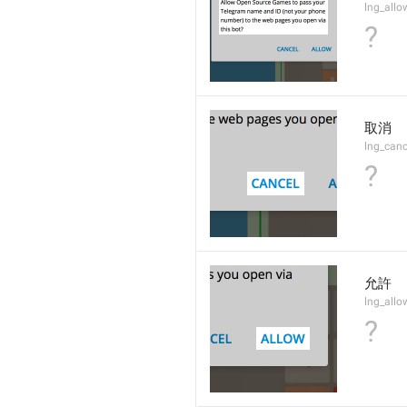
lng_allo
?
取消
lng_canc
?
允許
lng_allo
?