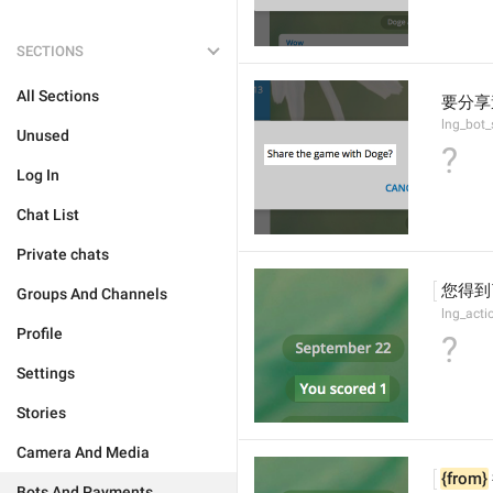
SECTIONS
All Sections
要分享
lng_bot
Unused
?
Log In
Chat List
Private chats
您得到
Groups And Channels
lng_act
Profile
?
Settings
Stories
Camera And Media
{from}
Bots And Payments