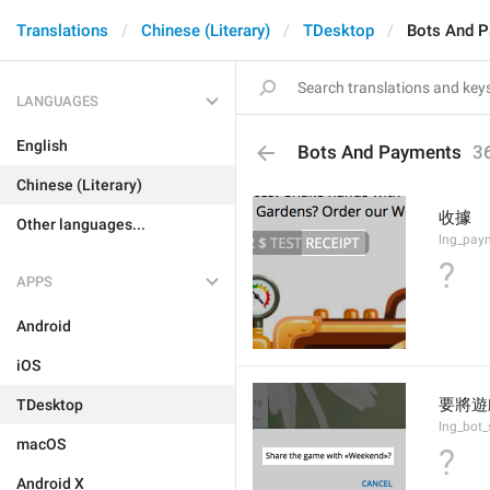
Translations
Chinese (Literary)
TDesktop
Bots And 
LANGUAGES
English
Bots And Payments
3
Chinese (Literary)
收據
Other languages...
lng_paym
?
APPS
Android
iOS
要將遊
TDesktop
lng_bot
macOS
?
Android X