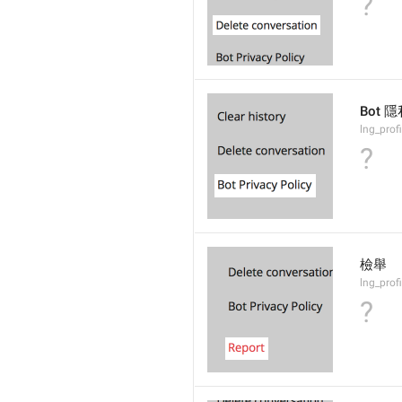
?
Bot 
lng_prof
?
檢舉
lng_profi
?