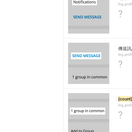
lng_prof
?
傳送訊
lng_prof
?
{count
lng_pro
?