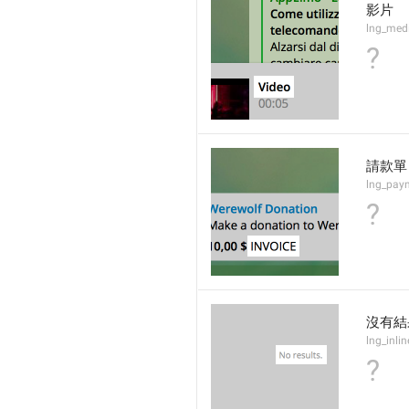
影片
lng_med
?
請款單
lng_paym
?
沒有結
lng_inli
?