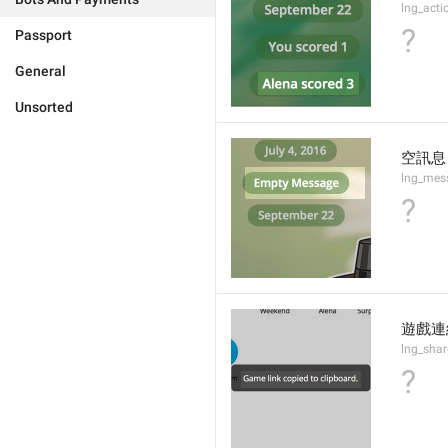
lng_act
?
Passport
General
Unsorted
空訊息
lng_mes
?
遊戲連
lng_sha
?