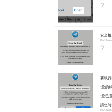
?
安全檢
Bot.Tran
?
要執行
•您的
•您已
請您時
Bot.Tran