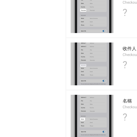
Checkou
?
收件人
Checkout
?
名稱
Checkou
?