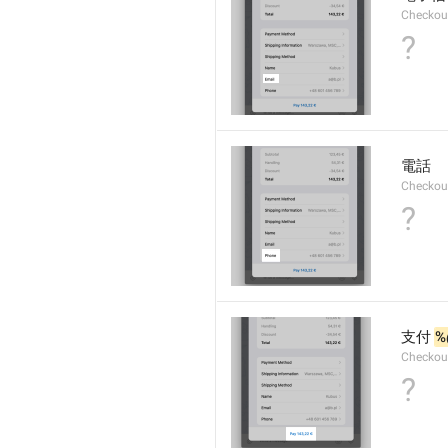
Checkou
?
電話
Checkou
?
支付 
%
Checkou
?