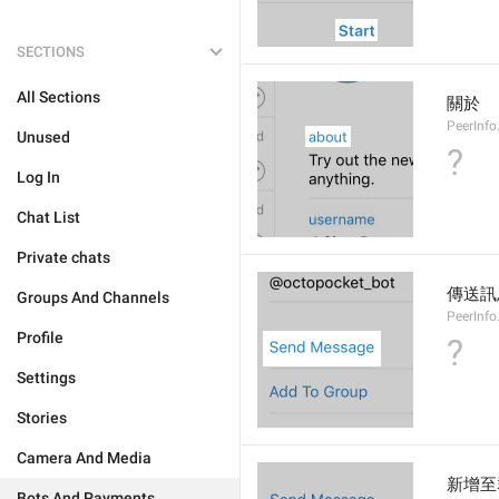
SECTIONS
All Sections
關於
PeerInfo
Unused
?
Log In
Chat List
Private chats
傳送訊
Groups And Channels
PeerInf
Profile
?
Settings
Stories
Camera And Media
新增至
Bots And Payments