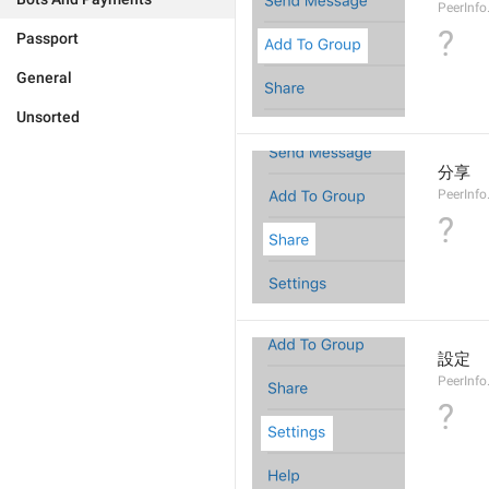
PeerInf
?
Passport
General
Unsorted
分享
PeerInfo
?
設定
PeerInfo
?