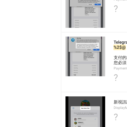
?
Telegr
%2$@
支付的
您必須
Payment
?
新視訊
DisplayM
?