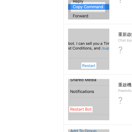
重新啟
Chat.Inp
?
重啟機
PeerInfo
?