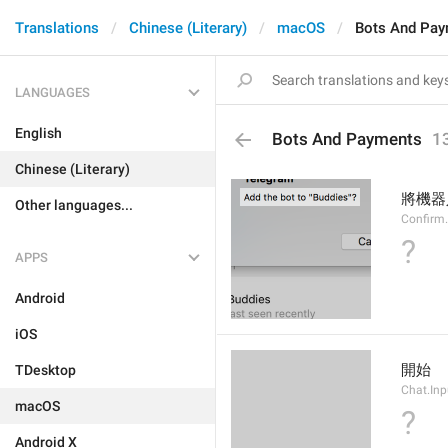
Translations
Chinese (Literary)
macOS
Bots And Pa
LANGUAGES
English
Bots And Payments
1
Chinese (Literary)
將機器
Other languages...
Confirm
?
APPS
Android
iOS
開始
TDesktop
Chat.Inp
macOS
?
Android X