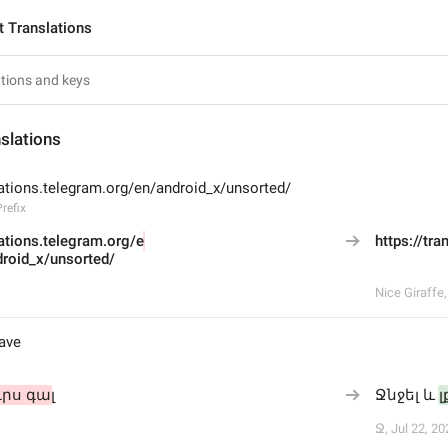
t Translations
slations
lations.telegram.org/en/android_x/unsorted/
refix
lations.telegram.org/e
https://tra
droid_x/unsorted/
Nice Giraffe
eave
ւրս գա
լ
Ջնջել և 
լ
Ջ
,
Jul 22, 20