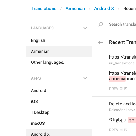
Translations
Armenian
Android X
Recen
LANGUAGES
English
Recent Tran
Armenian
https://trans
Other languages...
url_translationsP
https://trans
APPS
armenia
n/an
PREVIOUS
Android
iOS
Delete and l
DeleteAndLeave
TDesktop
Ջնջել և 
դո
macOS
PREVIOUS
Android X