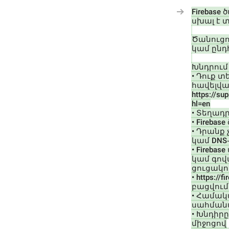
Firebas
սխալ է տ
Ծանուցու
կամ ընդ
Խնդրում 
• Դուք տե
հավելվա
https://s
hl=en
• Տեղադր
• Fireba
• Դրանք
կամ DNS
• Fireba
կամ գով
ցուցակո
• https://f
բացվում 
• Համակ
սահման
• Խնդիրը
միջոցով