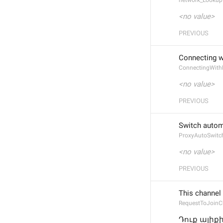
network_Lookup
<no value>
PREVIOUS
Connecting w
ConnectingWith
<no value>
PREVIOUS
Switch autom
ProxyAutoSwitc
<no value>
PREVIOUS
This channel 
RequestToJoinC
Դուք ալիք