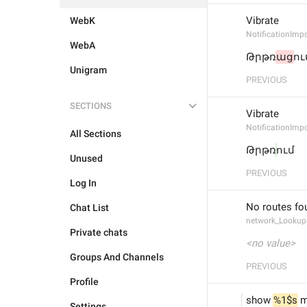
Vibrate
WebK
NotificationIm
WebA
Թրթռ
աց
ու
Unigram
PREVIOUS
SECTIONS
Vibrate
NotificationIm
All Sections
Թրթռ
ում
Unused
PREVIOUS
Log In
No routes fou
Chat List
network_Lookup
Private chats
<no value>
Groups And Channels
PREVIOUS
Profile
show 
%1$s
 
Settings