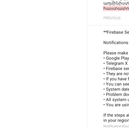
ադմինիստ
հաստատո
PREVIOUS
**Firebase Se
Notifications
Please make 
• Google Pla
• Telegram X 
• Firebase se
• They are no
• If you have
• You can see
• System date
• Problem doe
• All system 
• You are usi
If the steps 
in your region
NotificationsGu