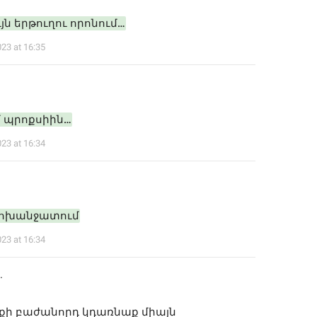
յն երթուղու որոնում…
023 at 16:35
 պրոքսիին…
023 at 16:34
ոխանջատում
023 at 16:34
.
իքի բաժանորդ կդառնաք միայն 