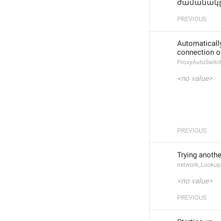
ժամանակը
PREVIOUS
Automatically
connection o
ProxyAutoSwitc
<no value>
PREVIOUS
Trying anoth
network_Lookup
<no value>
PREVIOUS