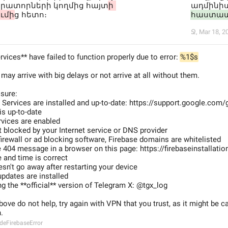
րատորների կողմից հայտ
ի 
ադմինիս
ւմի
ց հետո։
հաստատ
Ջ
,
Mar 18, 2
rvices** have failed to function properly due to error: 
%1$s
 may arrive with big delays or not arrive at all without them.
sure:
y Services are installed and up-to-date: https://support.google.co
is up-to-date
rvices are enabled
t blocked by your Internet service or DNS provider
 firewall or ad blocking software, Firebase domains are whitelisted
 404 message in a browser on this page: https://firebaseinstallati
 and time is correct
sn't go away after restarting your device
updates are installed
ng the **official** version of Telegram X: @tgx_log
above do not help, try again with VPN that you trust, as it might be c
.
ideFirebaseError