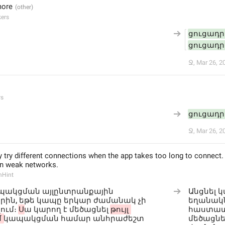
more
ers
ցուցադրե
ցուցադրե
Ջ
,
Mar 26, 2
rs
ցուցադրե
Ջ
,
Mar 26, 2
 try different connections when the app takes too long to connect.
n weak networks.
hHint
պակցման այլընտրանքային 
Անցնել 
ին, եթե կապը երկար ժամանակ չի 
եղանակն
ւմ։ 
Ս
ա կարող է մեծացնել 
թույլ 
հաստատվ
 
կապակցման համար անհրաժեշտ 
մեծացնել