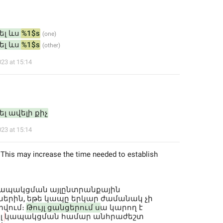
լ ևս 
%1$s
լ ևս 
%1$s
023 at 15:14
լ ավելի քիչ
023 at 15:14
 This may increase the time needed to establish 
կապակցման այլընտրանքային 
երին, եթե կապը երկար ժամանակ չի 
ում։ 
Թույլ ցանցերում ս
ա կարող է 
 
կապակցման համար անհրաժեշտ 