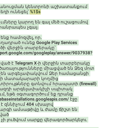
e ծանուցման կենտրոնի աշխատանքում 
եղի ունեցել՝ 
%1$s
մները կարող են գալ մեծ ուշացումով 
հանրապես չգալ։
ենք համոզվել, որ.
ղադրած ունեք Google Play Services 
ծի վերջին տարբերակը՝ 
upport.google.com/googleplay/answer/9037938?
ված է Telegram X֊ի վերջին տարբերակը
se ծառայությունները միացված են Ձեզ մոտ
 չեն արգելափակվում Ձեր համացանցի 
֊ի մատակարարի կողմից
se տիրույթները գտնվում հրապատի (firewall) 
ազդի արգելափակիչի սպիտակ 
ւմ, եթե օգտագործում եք դրանք
irebaseinstallations.googleapis.com/ էջը 
է զննիչում 404 սխալով
արգի ամսաթիվը և ժամը ճիշտ են 
ված
 չի լուծվում սարքը վերագործարկելու 