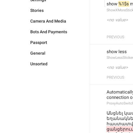
show 
%1$s
 
Stories
ShowXMoreStick
<no value>
Camera And Media
Bots And Payments
PREVIOUS
Passport
show less
General
ShowLessSticke
Unsorted
<no value>
PREVIOUS
Automatically
connection o
ProxyAutoSwitc
Անցնել կա
եղանակներ
հաստատվո
ցանցերում