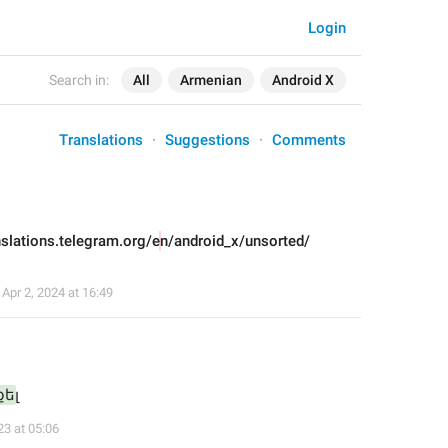
Login
Search in:
All
Armenian
Android X
Translations
Suggestions
Comments
nslations.telegram.org/e
n/android_x/unsorted/
,
Apr 2, 2024 at 16:49
քե
լ
23 at 05:06