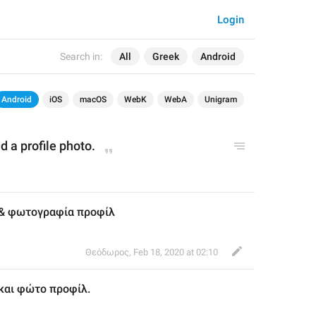
Login
Search in:
All
Greek
Android
Android
iOS
macOS
WebK
WebA
Unigram
 a profile p
hoto
.
 & φωτογραφία προφίλ
Θεόδωρος
,
Feb 18, 2020 at 02:10
και φώτο προφίλ.