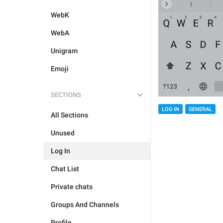
WebK
WebA
Unigram
Emoji
SECTIONS
LOG IN
GENERAL
All Sections
Unused
Log In
Chat List
Private chats
Groups And Channels
Profile