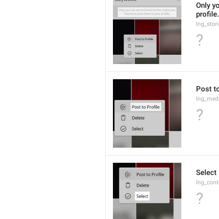
Only y
profile.
lng_stor
?
Post to
lng_medi
?
Select
lng_cont
?