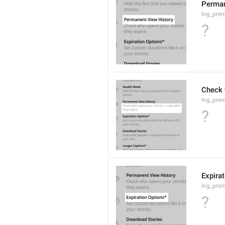
Perman
lng_prem
?
Check 
lng_pre
?
Expira
lng_prem
?