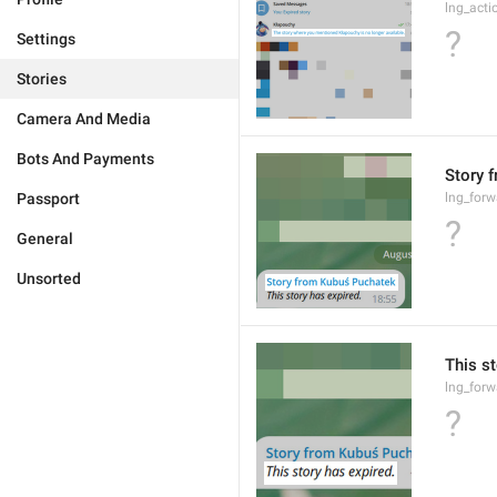
lng_acti
?
Settings
Stories
Camera And Media
Bots And Payments
Story 
Passport
lng_forw
?
General
Unsorted
This st
lng_forw
?