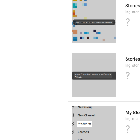
Storie
lng_stor
?
Storie
lng_stor
?
My Sto
lng_men
?