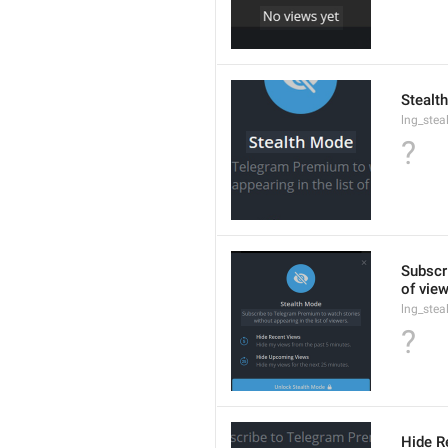
Stealt
lng_stea
?
Subscr
of view
lng_ste
?
Hide R