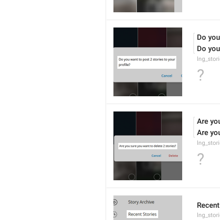
Do you
Do you
lng_stor
?
Are yo
Are yo
lng_stor
?
Recent
lng_stor