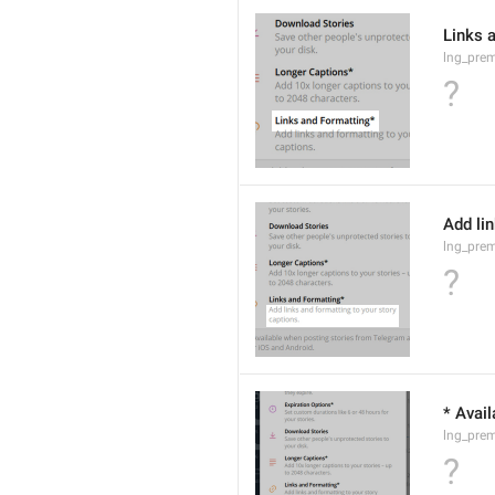
Links 
lng_prem
?
Add lin
lng_prem
?
* Avai
lng_pre
?