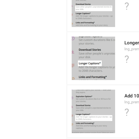
?
Longer
lng_prem
?
Add 10
lng_pre
?