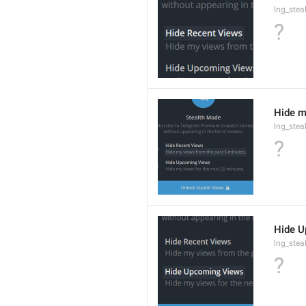
lng_stea
?
Hide m
lng_ste
?
Hide 
lng_stea
?