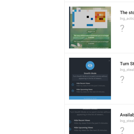
The st
lng_acti
?
Turn St
lng_ste
?
Availab
lng_ste
?