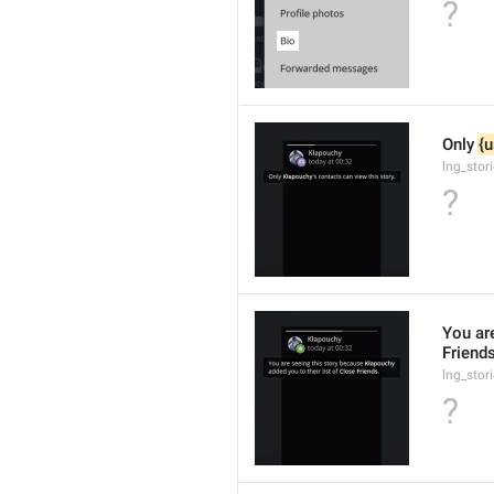
?
Only 
{u
lng_stor
?
You ar
Friends
lng_stor
?