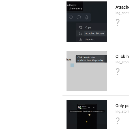
Attach
lng_cont
?
Click 
lng_stor
?
Only pe
lng_stor
?