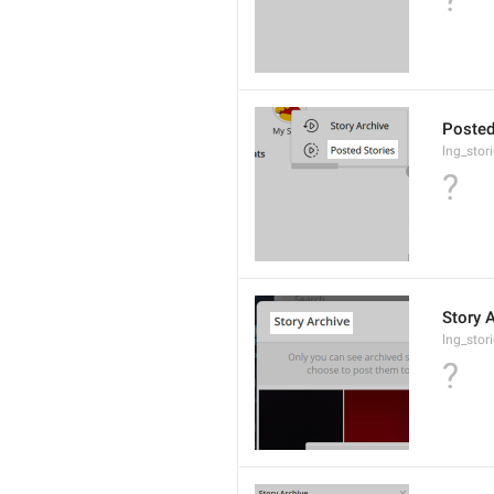
Posted
lng_stor
?
Story 
lng_stori
?