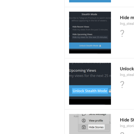
Hide m
lng_ste
?
Unlock
lng_ste
?
Hide S
lng_stor