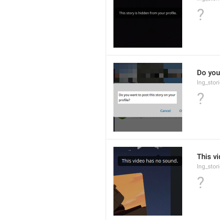
?
Do you 
lng_stor
?
This v
lng_stor
?