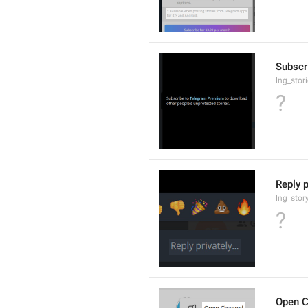
Subscr
lng_stor
?
Reply p
lng_stor
?
Open C