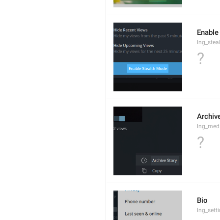
Enable
lng_ste
?
Archiv
lng_medi
?
Bio
lng_sett