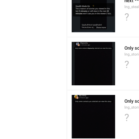
next **
lng_stea
?
Only s
lng_stor
?
Only s
lng_stor
?