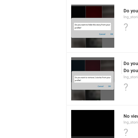
Do you 
lng_stor
?
Do you
Do you
lng_stor
?
No vie
lng_stor
?