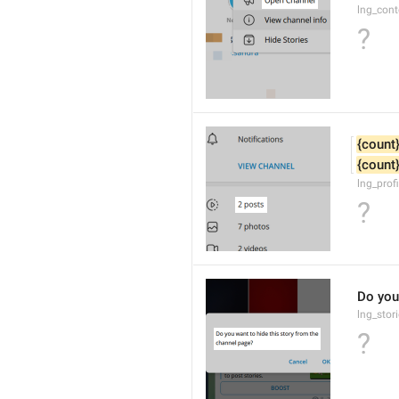
lng_con
?
{count
{count
lng_prof
?
Do you
lng_stor
?