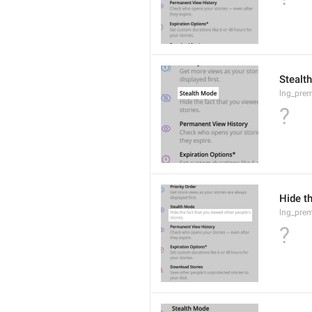
Stealt
lng_prem
?
Hide th
lng_prem
?