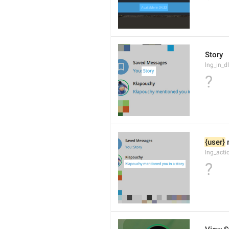
Story
lng_in_d
?
{user}
 
lng_acti
?