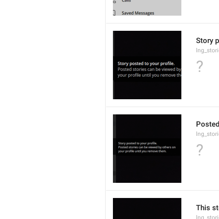
Story p
lng_stor
?
Posted
lng_stor
?
This st
lng_stor