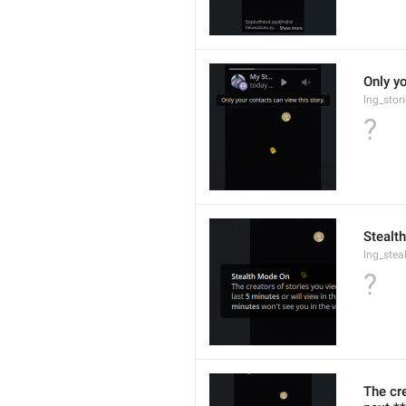
Only yo
lng_stor
?
Stealt
lng_stea
?
The cre