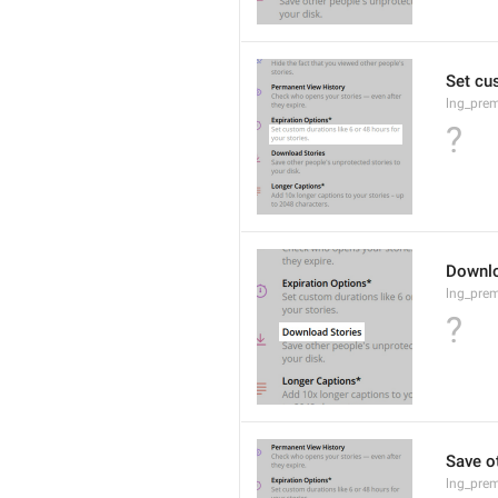
Set cus
lng_prem
?
Downlo
lng_prem
?
Save ot
lng_pre