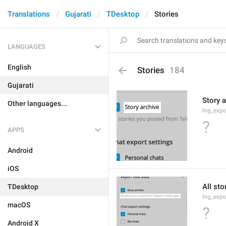
Translations
Gujarati
TDesktop
Stories
LANGUAGES
English
Stories
184
Gujarati
Story a
Other languages...
lng_expo
?
APPS
Android
iOS
All st
TDesktop
lng_expo
macOS
?
Android X