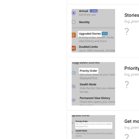
Storie
lng_pre
?
Priorit
lng_prem
?
Get mor
lng_prem
?