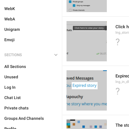
WebK
WebA
Click h
Unigram
lng_stor
?
Emoji
SECTIONS
All Sections
Expired
Unused
lng_in_d
Log In
?
Chat List
Private chats
Groups And Channels
The st
Profile