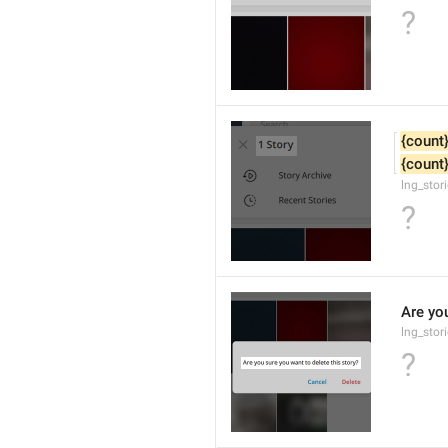
?
{count
{count
lng_stor
?
Are you
lng_stor
?