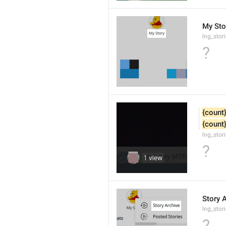
My Sto
lng_sto
?
{count
{count
lng_stor
?
Story 
lng_stor
?