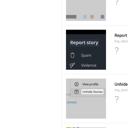
?
Report
lng_repo
?
Unhide
lng_stor
?