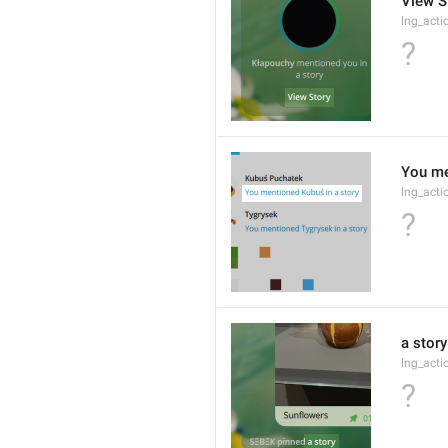
View S
lng_acti
?
You me
lng_act
?
a story
lng_acti
?