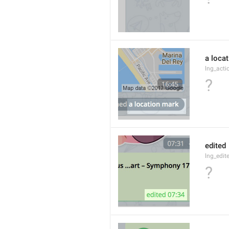
a loca
lng_acti
?
edited
lng_edit
?