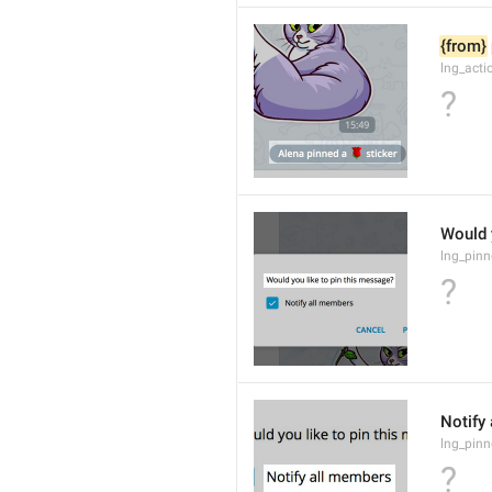
{from}
lng_act
?
Would 
lng_pinn
?
Notify
lng_pinn
?