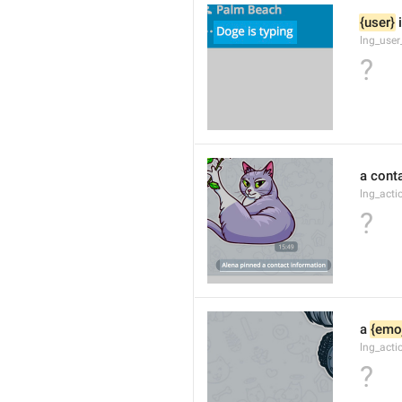
{user}
 
lng_user
?
a cont
lng_act
?
a 
{emoj
lng_acti
?