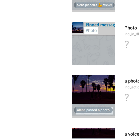
Photo
lng_in_d
?
a phot
lng_act
?
a voic