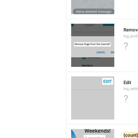
Remov
lng_prof
?
Edit
lng_sett
?
{count