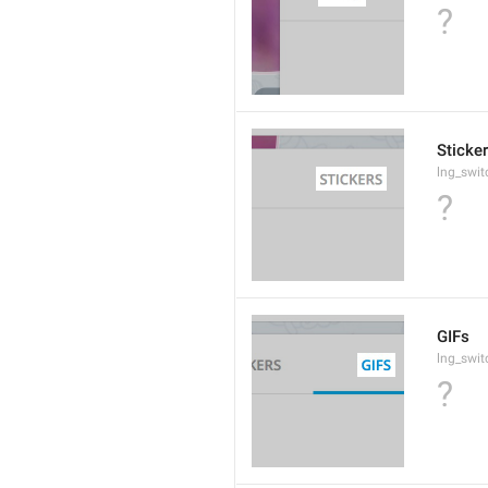
?
Sticke
lng_swit
?
GIFs
lng_swit
?