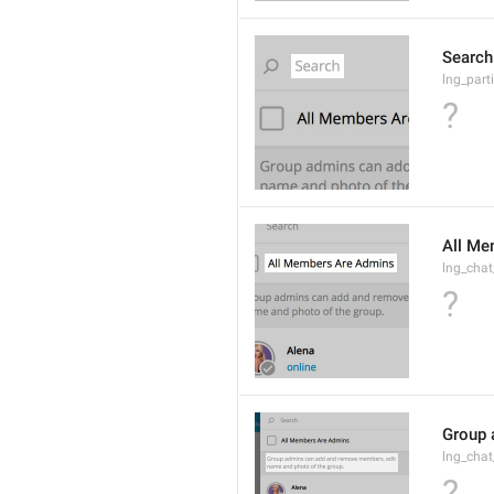
Search
lng_parti
?
All Me
lng_cha
?
Group 
lng_cha
?