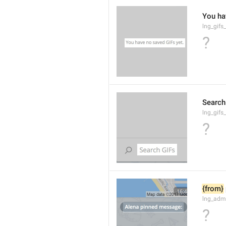
You ha
lng_gifs
?
Search
lng_gifs
?
{from}
lng_adm
?