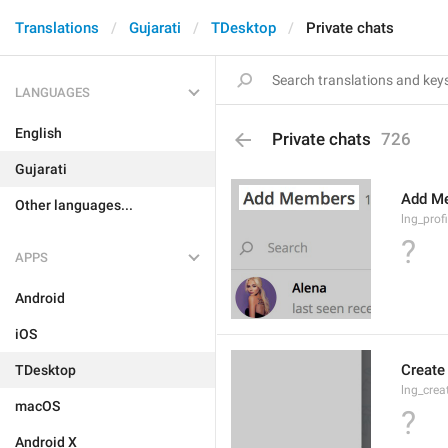
Translations
Gujarati
TDesktop
Private chats
LANGUAGES
English
Private chats
726
Gujarati
Add M
Other languages...
lng_prof
?
APPS
Android
iOS
Create
TDesktop
lng_crea
macOS
?
Android X