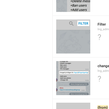
Filter
lng_admi
?
changed
lng_adm
?
{from}