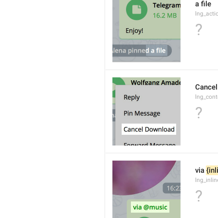
a file
lng_acti
?
Cancel
lng_con
?
via 
{in
lng_inli
?