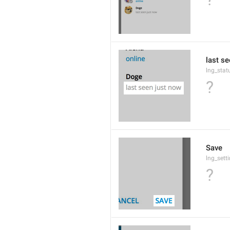
last s
lng_stat
?
Save
lng_sett
?