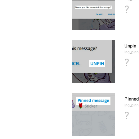
?
Unpin
lng_pin
?
Pinne
lng_pin
?