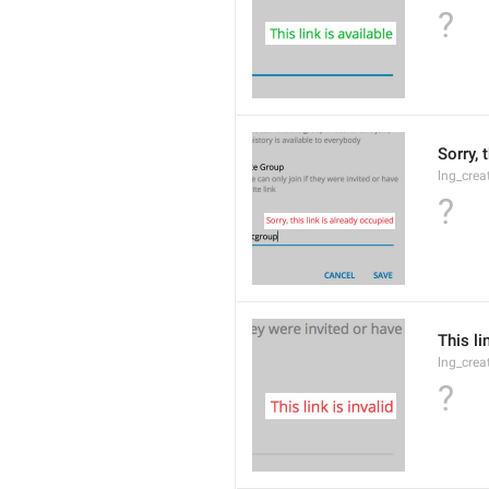
?
Sorry, 
lng_crea
?
This li
lng_crea
?