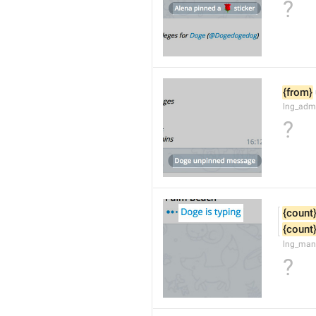
?
{from}
lng_adm
?
{count
{count
lng_man
?