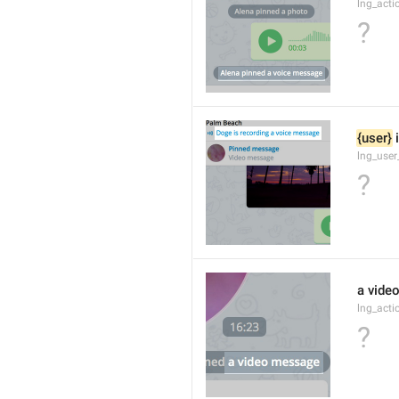
lng_acti
?
{user}
 
lng_user
?
a vide
lng_act
?