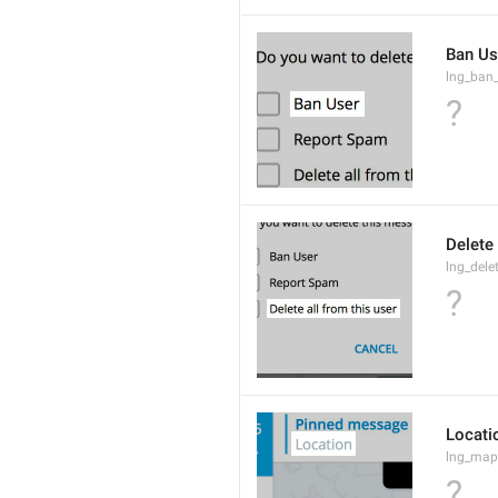
Ban Us
lng_ban
?
Delete 
lng_dele
?
Locati
lng_map
?