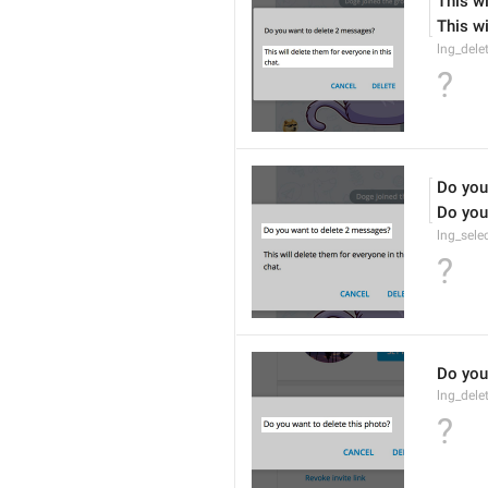
This wi
This wi
lng_dele
?
Do you
Do you
lng_sele
?
Do you
lng_dele
?