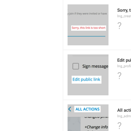
Sorry, 
lng_crea
?
Edit pu
lng_profi
?
All act
lng_admi
?