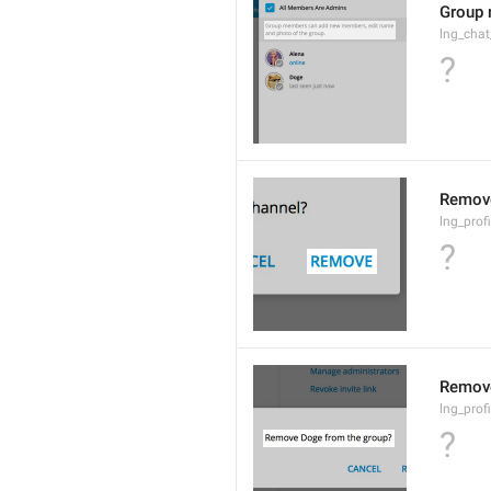
Group 
lng_cha
?
Remov
lng_profi
?
Remov
lng_prof
?