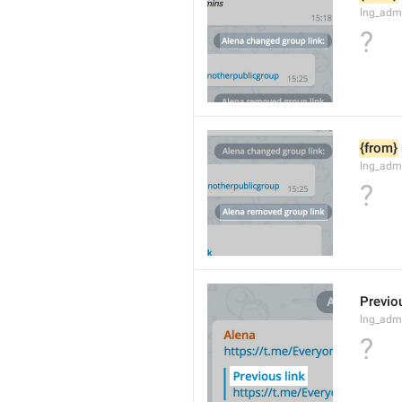
lng_adm
?
{from}
lng_adm
?
Previou
lng_admi
?