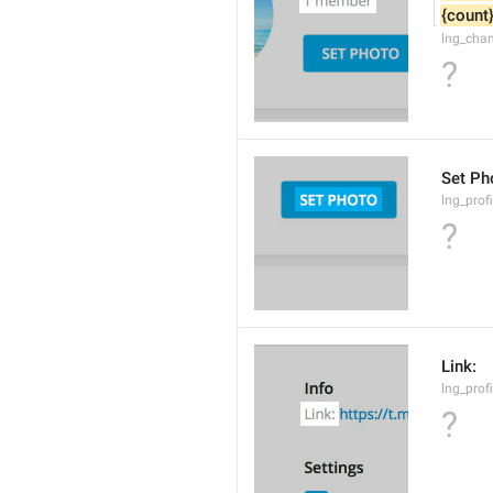
{count
lng_cha
?
Set Ph
lng_prof
?
Link:
lng_profi
?