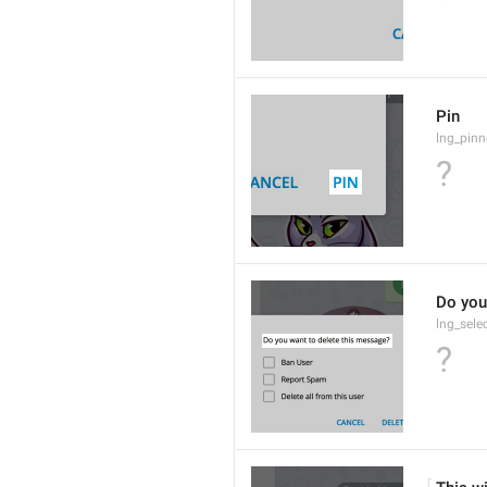
Pin
lng_pinn
?
Do you
lng_sele
?