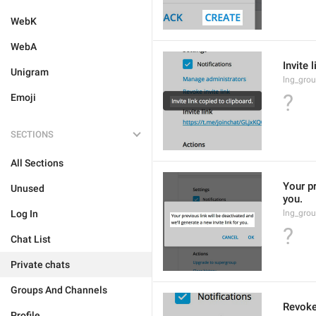
WebK
WebA
Invite 
Unigram
lng_grou
?
Emoji
SECTIONS
All Sections
Your pr
Unused
you.
Log In
lng_grou
?
Chat List
Private chats
Groups And Channels
Revoke 
Profile