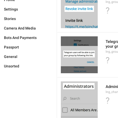
lng_grou
?
Settings
Stories
Camera And Media
Bots And Payments
Telegra
your gr
Passport
lng_grou
General
?
Unsorted
Admini
lng_cha
?