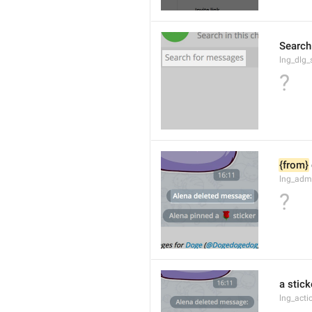
Search
lng_dlg
?
{from}
lng_adm
?
a stick
lng_acti