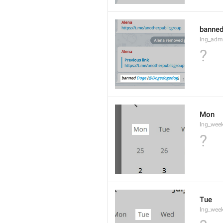
banned
lng_adm
?
Mon
lng_wee
?
Tue
lng_wee