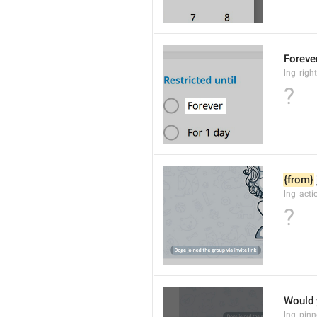
Foreve
lng_righ
?
{from}
lng_acti
?
Would 
lng_pinn