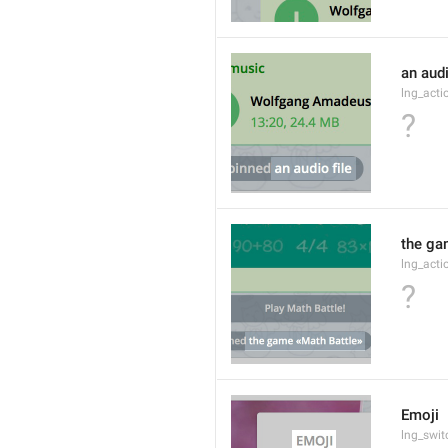
an audi
lng_act
?
the ga
lng_act
?
Emoji
lng_swit