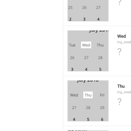
?
Wed
lng_wee
?
Thu
lng_wee
?