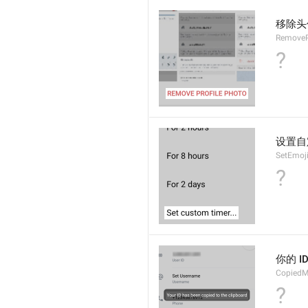
移除头
RemoveP
?
设置自
SetEmoj
?
你的 
CopiedM
?