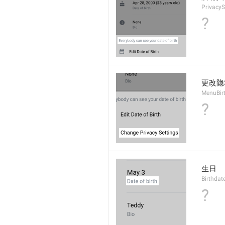
Privacy
?
更改隐
MenuBir
?
生日
Birthdat
?