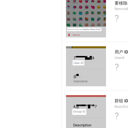
要移除
RemoveE
?
用户 I
UserId
?
群组 I
BasicGr
?