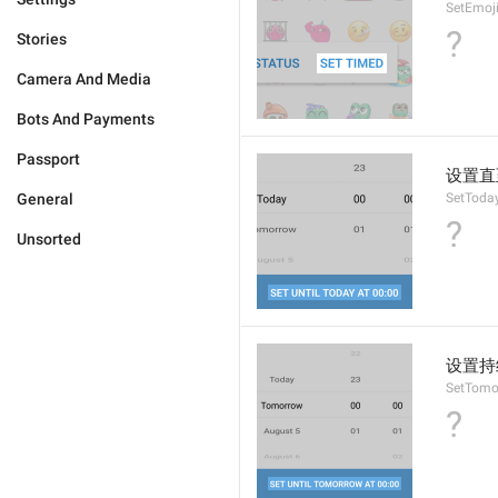
SetEmoj
?
Stories
Camera And Media
Bots And Payments
Passport
设置直
General
SetToda
?
Unsorted
设置持
SetTomo
?