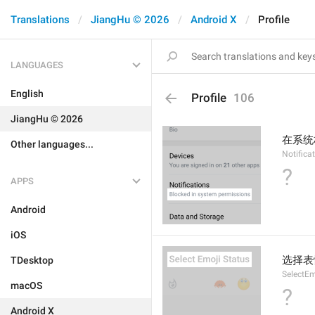
Translations
JiangHu © 2026
Android X
Profile
LANGUAGES
English
Profile
106
JiangHu © 2026
在系统
Other languages...
Notifica
?
APPS
Android
iOS
选择表
TDesktop
SelectEm
macOS
?
Android X