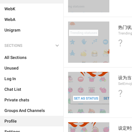
WebK
WebA
热门状
Unigram
Trendin
?
SECTIONS
All Sections
Unused
设为当
Log In
SetEmoj
Chat List
?
Private chats
Groups And Channels
Profile
设定时
Settings