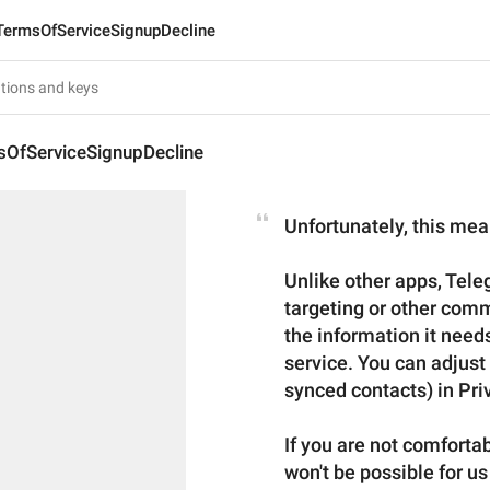
TermsOfServiceSignupDecline
sOfServiceSignupDecline
Unfortunately, this mea
Unlike other
 apps, Tele
targeting or other comm
the information it needs
service. You can adjust 
synced contacts) in Pri
If you are not comforta
won't be possible for us