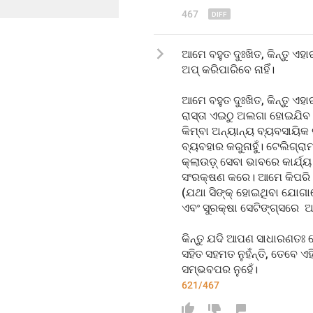
467
ଆମେ ବହୁତ ଦୁଃଖିତ, କିନ୍ତୁ ଏହ
ଅପ୍ କରିପାରିବେ ନାହିଁ।
ଆମେ ବହୁତ ଦୁଃଖିତ, କିନ୍ତୁ ଏହା
ରାସ୍ତା ଏଇଠୁ ଅଲଗା ହୋଇଯିବ। 
କିମ୍ବା ଅନ୍ୟାନ୍ୟ ବ୍ୟବସାୟି
ବ୍ୟବହାର କରୁନାହୁଁ। ଟେଲିଗ୍ର
କ୍ଲାଉଡ଼୍ ସେବା ଭାବରେ କାର୍ଯ୍
ସଂରକ୍ଷଣ କରେ। ଆମେ କିପରି
(ଯଥା ସିଙ୍କ୍ ହୋଇଥିବା ଯୋଗ
ଏବଂ ସୁରକ୍ଷା ସେଟିଙ୍ଗ୍ସରେ 
କିନ୍ତୁ ଯଦି ଆପଣ ସାଧାରଣତଃ 
ସହିତ ସହମତ ନୁହଁନ୍ତି, ତେବେ 
ସମ୍ଭବପର ନୁହେଁ।
621/467