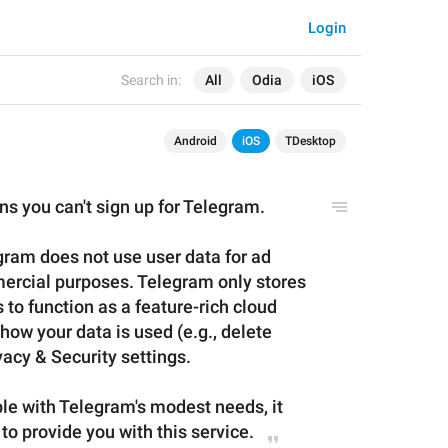
Login
Search in:
All
Odia
iOS
Android
iOS
TDesktop
ns you can't sign up for Telegram.
gram does not use user data for ad 
ercial purposes. Telegram only stores 
 to function as a feature-rich cloud 
how your data is used (e.g., delete 
vacy & Security settings.
ble with Telegram's modest needs, it 
 to provide you with this service.