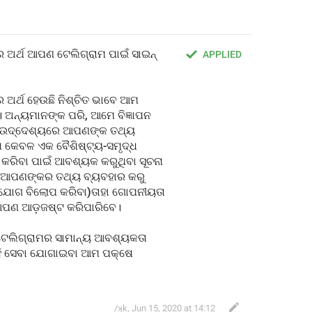
ାର ଅର୍ଥ ଆପଣ ଟେଲିଗ୍ରାମ ପାଇଁ ସାଇନ୍ 
APPLIED
ର ଅର୍ଥ ହେଉଛି ନିଶ୍ଚିତ ଭାବେ ଆମ 
ଅନ୍ୟମାନଙ୍କ ପରି, ଆମେ ବିଜ୍ଞାପନ 
କ ଉଦ୍ଦେଶ୍ୟରେ ଆପଣଙ୍କ ତଥ୍ୟ 
ାମ କେବଳ ଏକ ବୈଶିଷ୍ଟ୍ୟ-ସମୃଦ୍ଧ 
ୟ କରିବା ପାଇଁ ଆବଶ୍ୟକ କରୁଥିବା ସୂଚନା 
 ଆପଣଙ୍କର ତଥ୍ୟ ବ୍ୟବହାର କରୁ 
ାଯୋଗ ବିଲୋପ କରିବା)ତାହା ଗୋପନୀୟତା 
 ଆପଣ ଆଡ଼ଜଷ୍ଟ କରିପାରିବେ।
ଟେଲିଗ୍ରାମର ସାମାନ୍ୟ ଆବଶ୍ୟକତା 
ଏହି ସେବା ଯୋଗାଇବା ଆମ ପକ୍ଷେ 
/ʞk
,
Jun 15, 2020 at 14:12