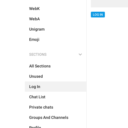
WebK
LOG IN
WebA
Unigram
Emoji
SECTIONS
All Sections
Unused
Log In
Chat List
Private chats
Groups And Channels
Profile