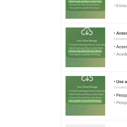
• Envi
• Aces
Conversa
• Aces
• Acede
• Use 
Conversa
• Pesq
• Pesq