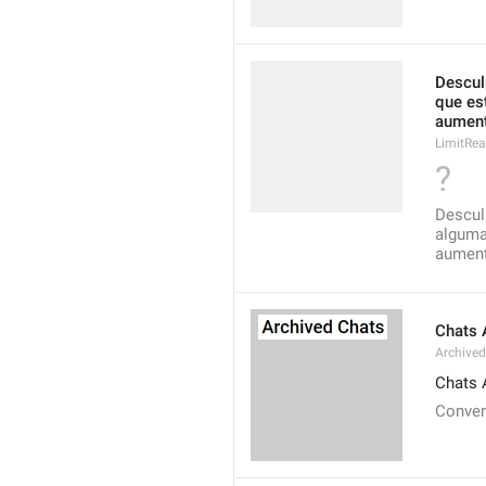
Descul
que es
aument
LimitRe
?
Descul
alguma
aumenta
Chats 
Archive
Chats 
Conver