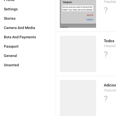
FilterDel
?
Settings
Stories
Camera And Media
Bots And Payments
Todos
Passport
FilterAl
?
General
Unsorted
Adicion
ChatList
?