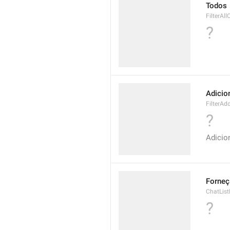
Todos
FilterAll
?
Adicio
FilterAd
?
Adicio
Forneç
ChatList
?