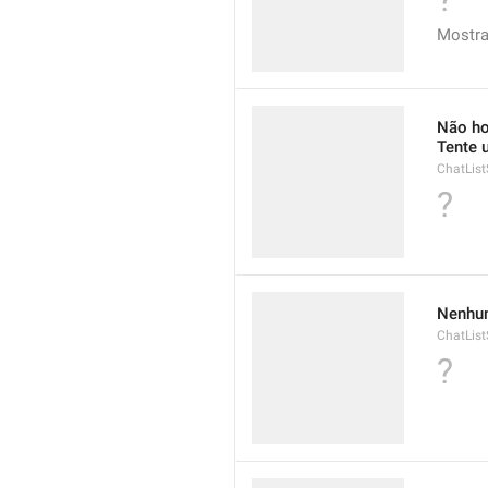
Mostr
Não ho
Tente 
ChatList
?
Nenhu
ChatLis
?