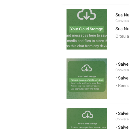
Sua N
Conversa
Sua N
O teu 
• Salv
Conversa
• Salv
• Reen
• Salve
Conversa
• Salve