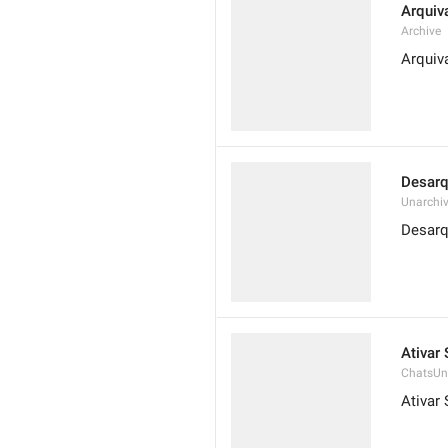
Arquiv
Archive
Arquiv
Desarq
Unarchi
Desarq
Ativar
ChatsU
Ativar