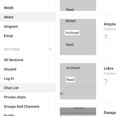
WebK
WebA
Arquiv
Unigram
FilterAr
?
Emoji
SECTIONS
All Sections
Lidos
Unused
FilterRe
Log In
?
Chat List
Private chats
Groups And Channels
Deseja
Profile