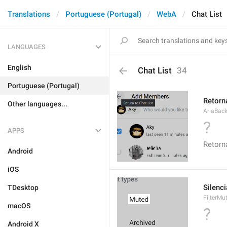
Translations
Portuguese (Portugal)
WebA
Chat List
LANGUAGES
English
Chat List
34
Portuguese (Portugal)
Retorna
Other languages...
AriaBac
?
APPS
Retorna
Android
iOS
Silenc
TDesktop
FilterMu
macOS
?
Android X