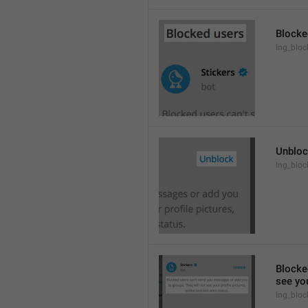
Blocke
lng_block
Unblo
lng_bloc
Blocke
see you
lng_bloc