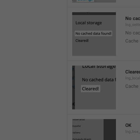
No cac
lng_sett
No cac
Cache 
Cleare
lng_loca
Cache 
OK
lng_box