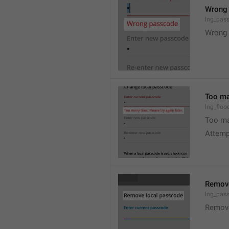
Wrong
lng_pas
Wrong 
Too man
lng_floo
Too man
Attempt
Remove
lng_pas
Remov