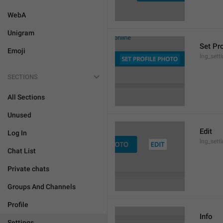
WebA
Unigram
Set Pr
Emoji
lng_sett
SECTIONS
All Sections
Unused
Edit
Log In
lng_sett
Chat List
Private chats
Groups And Channels
Profile
Info
Settings