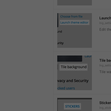
Launch
lng_sett
Edit t
Tile b
lng_sett
Tile wa
Sticke
lng_stic