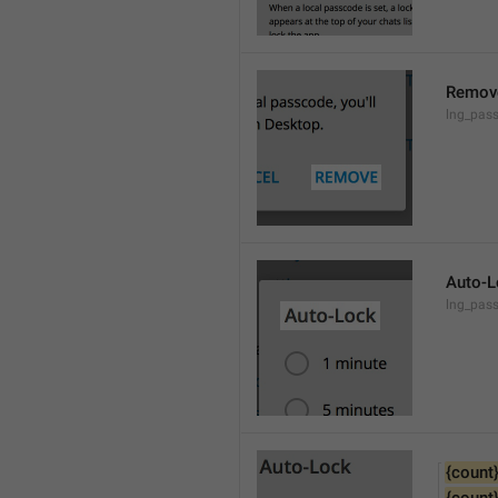
Remov
lng_pas
Auto-L
lng_pas
{count