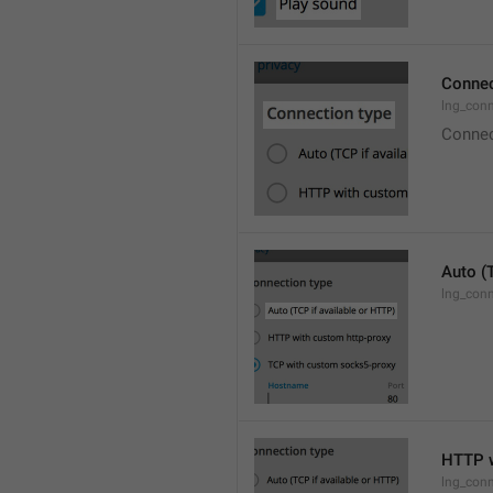
Connec
lng_con
Connec
Auto (
lng_conn
HTTP w
lng_conn