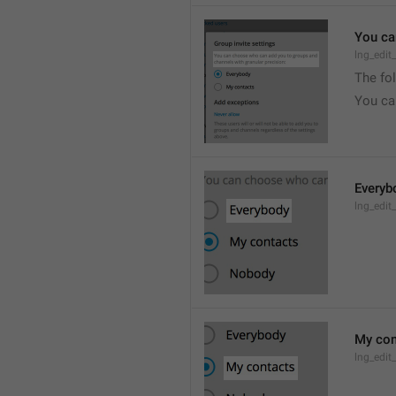
You ca
lng_edit
The fo
You ca
Everyb
lng_edit
My con
lng_edit