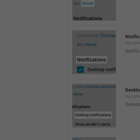
Notifi
lng_sett
Notific
Deskto
lng_sett
Deskto