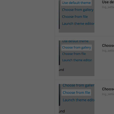
Use de
lng_sett
Choose
lng_sett
Choose
lng_sett