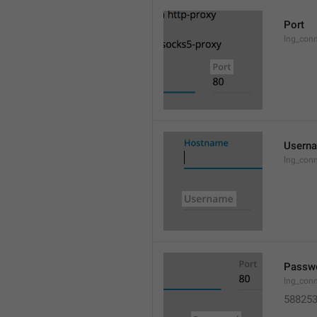
Port
lng_conn
Usern
lng_conn
Passw
lng_con
58825