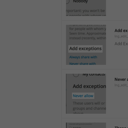
Add ex
lng_edit
Add Ex
Never 
lng_edit