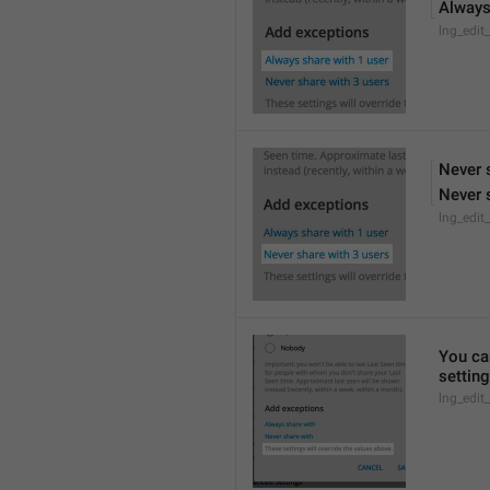
Always
lng_edit
Never 
Never 
lng_edit
You can
settin
lng_edit