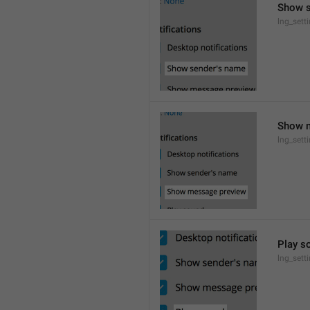
Show 
lng_set
Show 
lng_sett
Play s
lng_sett