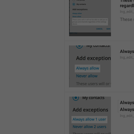
These u
regardl
lng_edit
These 
Always
lng_edit
Always
Always
lng_edit