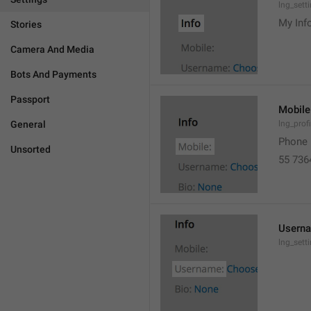
lng_sett
My Inf
Stories
Camera And Media
Bots And Payments
Passport
Mobile
General
lng_prof
Phone 
Unsorted
55 736
Usern
lng_set