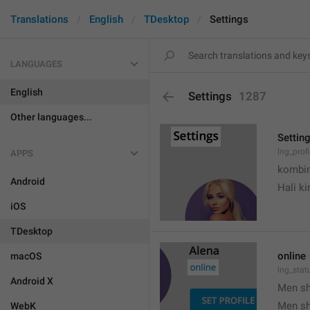
Translations
English
TDesktop
Settings
LANGUAGES
English
Settings
1287
Other languages...
Settin
lng_prof
APPS
kombin
Android
Hali k
iOS
TDesktop
online
macOS
lng_stat
Android X
Men s
Men s
WebK