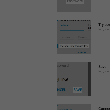
Try co
lng_conn
Save
lng_con
Connec