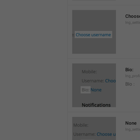
Choos
lng_set
Bio:
lng_profi
BIo : 
None
lng_sett