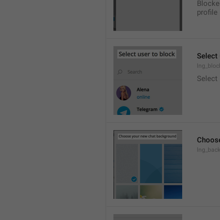
Blocke
profile
Select 
lng_bloc
Select
Choose
lng_bac