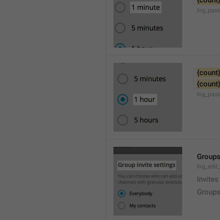
{count
lng_pas
{count
{count
lng_pas
Groups
lng_edit
Invites
Groups