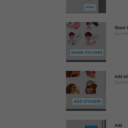
Share 
lng_stic
Add st
lng_stic
Add