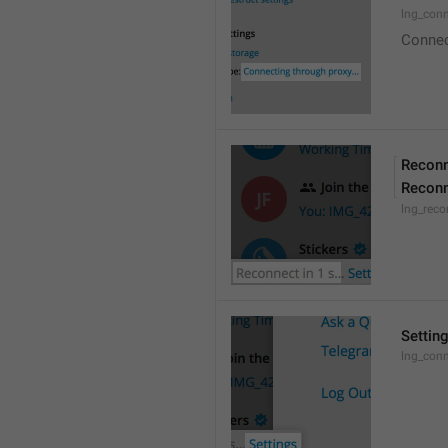
lng_conn
Connect
Reconn
Reconn
lng_reco
Settin
lng_conn