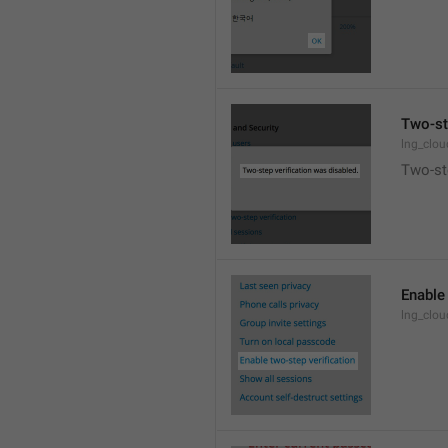
Two-st
lng_clo
Two-ste
Enable 
lng_clo