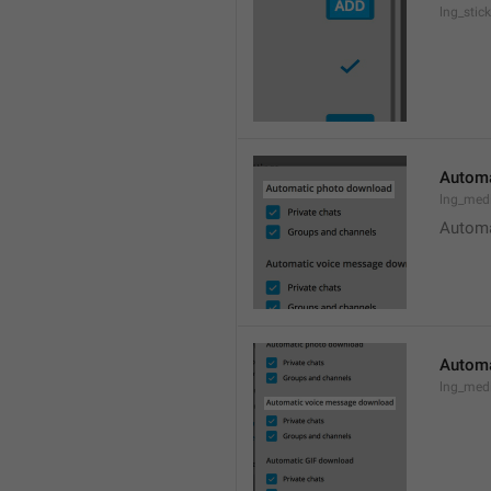
lng_stic
Automa
lng_med
Automa
Automa
lng_med