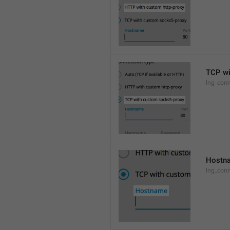
TCP wi
lng_conn
Hostn
lng_con