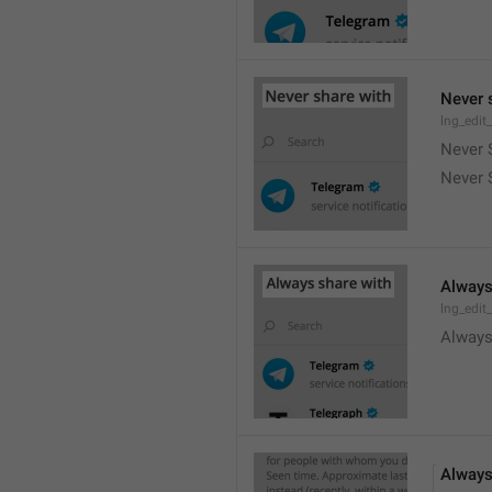
Never 
lng_edit
Never 
Never 
Always
lng_edit
Always
Always