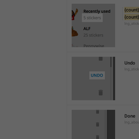
{count
{count
lng_stic
Undo
lng_stic
Done
lng_abo