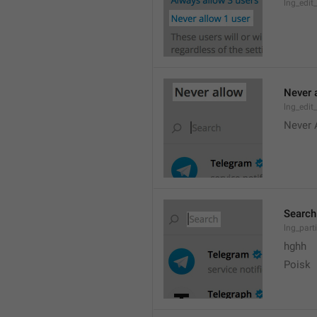
lng_edit
Never 
lng_edit_
Never 
Search
lng_parti
hghh
Poisk