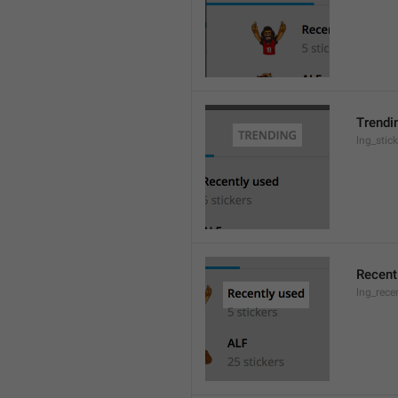
Trendi
lng_stic
Recent
lng_rece