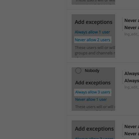
Never 
Never 
lng_edit
Always
Always
lng_edit
Never 
Never 