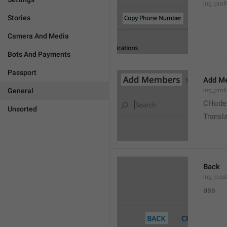
lng_prof
Stories
Camera And Media
Bots And Payments
Passport
Add M
General
lng_prof
CHode
Unsorted
Transla
Back
lng_crea
ass