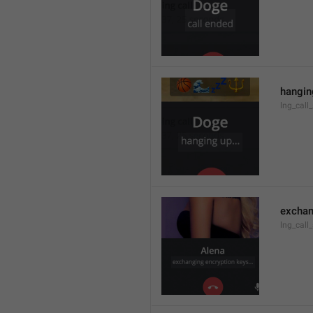
hanging
lng_call
exchan
lng_call