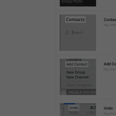
Contac
lng_cont
Add Co
lng_mac
Undo
lng_ma