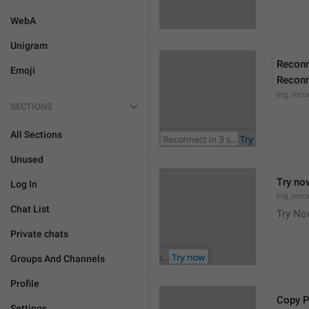
WebA
Unigram
Reconn
Emoji
Reconn
lng_reco
SECTIONS
All Sections
Unused
Try no
Log In
lng_reco
Chat List
Try N
Private chats
Groups And Channels
Profile
Copy 
Settings