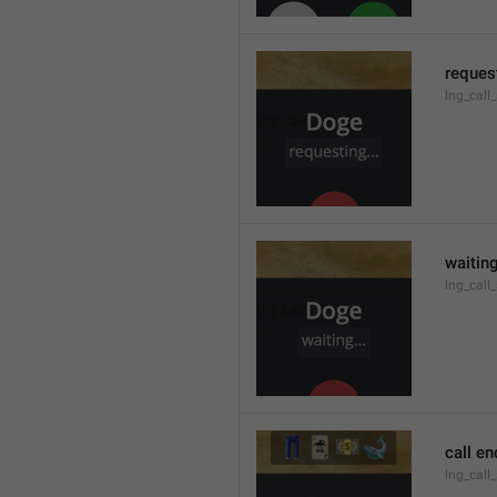
request
lng_call
waiting
lng_call
call e
lng_call