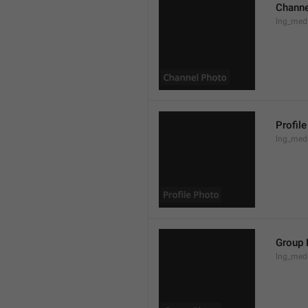
Channe
lng_med
Profil
lng_medi
Group 
lng_med