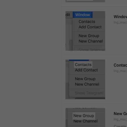
Windo
lng_ma
Contac
lng_mac
New G
lng_mac
Create