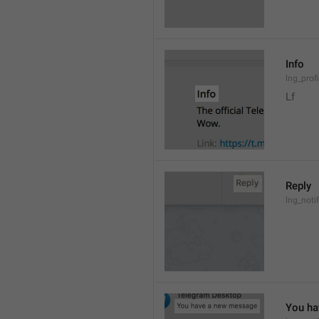
Info
lng_prof
Lf
Reply
lng_noti
You ha