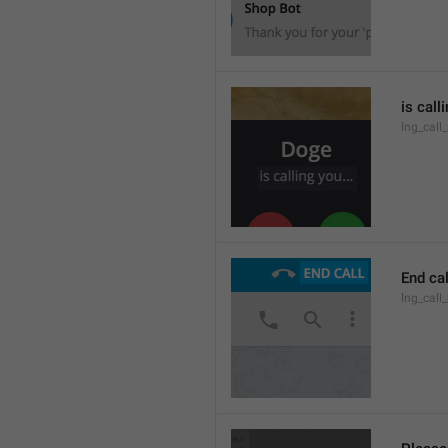
is call
lng_call
End cal
lng_call