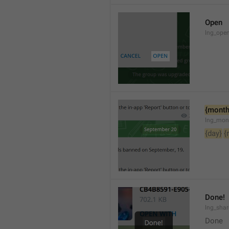
Open
lng_open
{month
lng_mon
{day}
{
Done!
lng_sha
Done