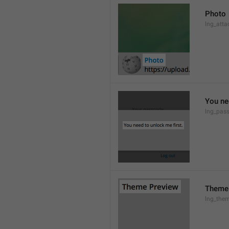
Photo
lng_atta
You ne
lng_pas
Theme
lng_them