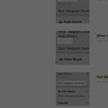
Show A
lng_mac
Quit 
{t
lng_mac