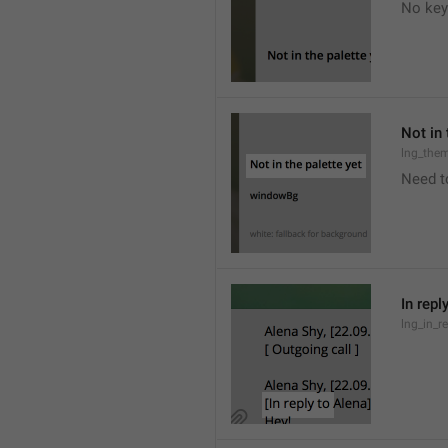
No key
Not in 
lng_the
Need t
In repl
lng_in_r