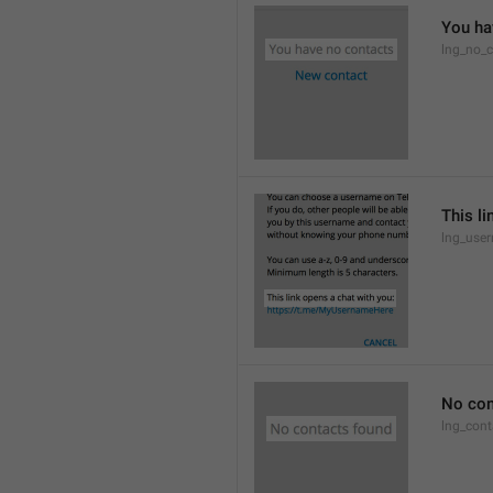
You ha
lng_no_c
This li
lng_use
No con
lng_cont