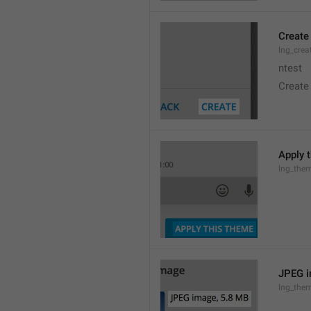
Create
lng_crea
ntest
Create
Apply 
lng_the
JPEG i
lng_them