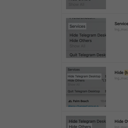
Servic
lng_mac
Hide 
{
lng_mac
Hide O
lng_mac