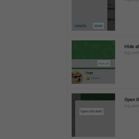
Hide al
lng_notif
Open th
lng_open