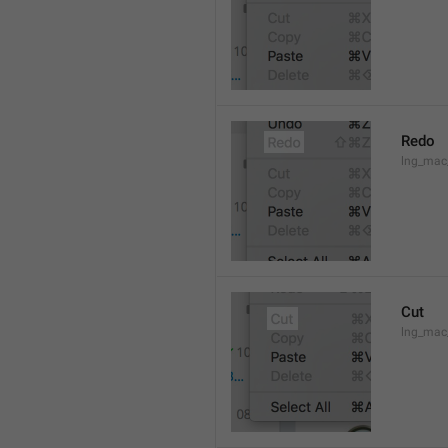
Redo
lng_mac
Cut
lng_mac