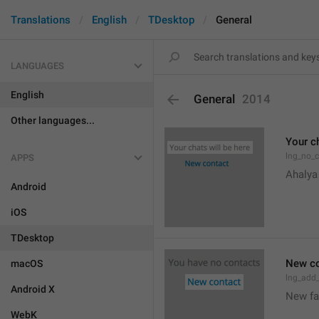
Translations
English
TDesktop
General
LANGUAGES
English
General
2014
Other languages...
Your ch
lng_no_
APPS
Ahalya
Android
iOS
TDesktop
New co
macOS
lng_add
Android X
New f
WebK