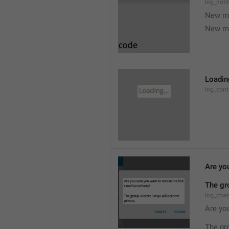
lng_noti
New m
New m
Loading
lng_cont
Are you
The gr
lng_cha
Are you
The gr