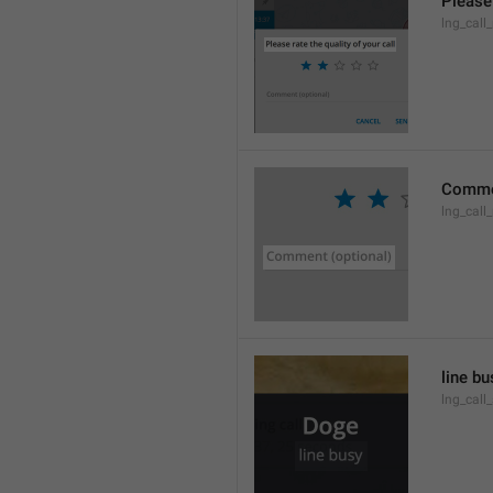
Please 
lng_call_
Commen
lng_cal
line bu
lng_call