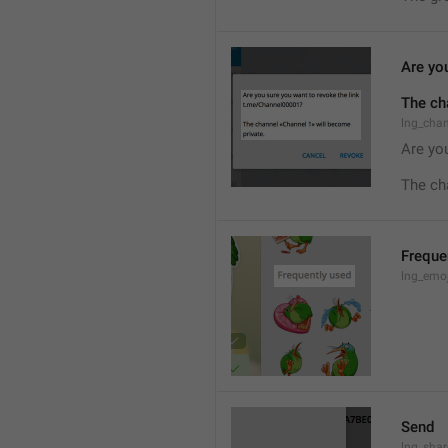
Are you
The ch
lng_cha
Are you
The ch
Freque
lng_emoj
Send
lng_shar