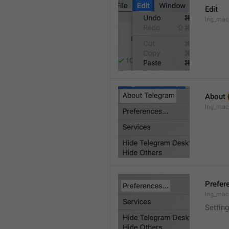
Edit
lng_mac
About 
lng_mac
Prefere
lng_mac
Setting