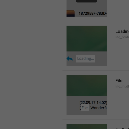
Loading
lng_prof
File
lng_in_dl