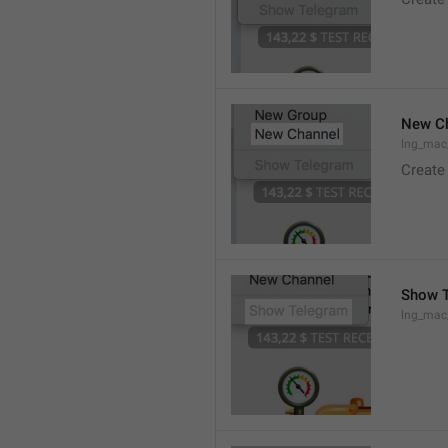
New C
lng_mac
Create
Show 
lng_ma