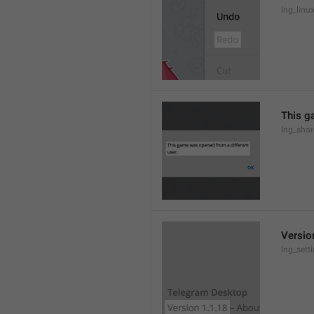
lng_lin
This g
lng_sha
Versio
lng_sett