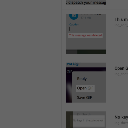
This m
lng_edit
Open G
lng_cont
No keys
lng_them