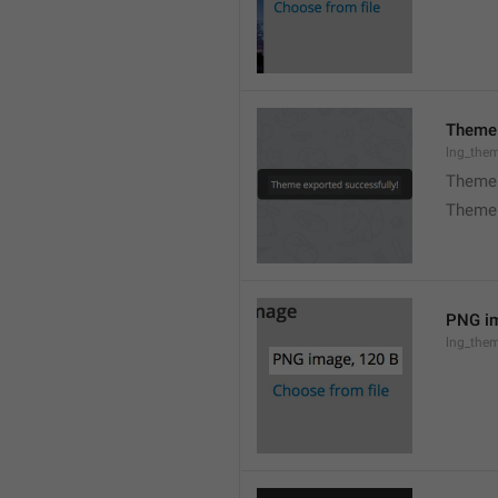
Theme 
lng_the
Theme 
Theme 
PNG im
lng_the