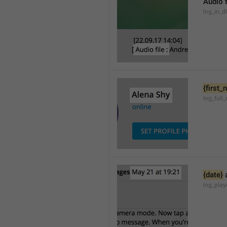
Audio f
lng_in_d
{first
lng_full
{date}
 
lng_pla