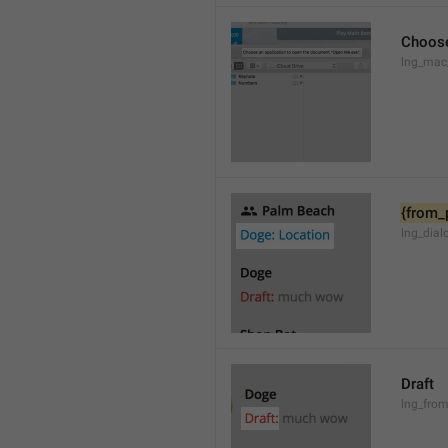
Choose
lng_mac
{from_
lng_dial
Draft
lng_from