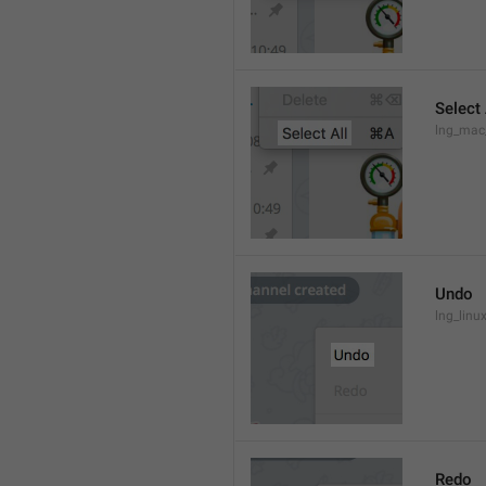
Select 
lng_mac
Undo
lng_lin
Redo