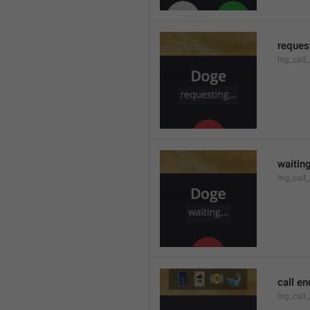
request
lng_call
waiting
lng_call
call e
lng_call