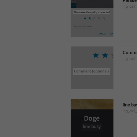
Please 
lng_call_
Commen
lng_cal
line bu
lng_call