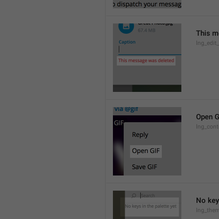
This m
lng_edit
Open G
lng_cont
No keys
lng_them