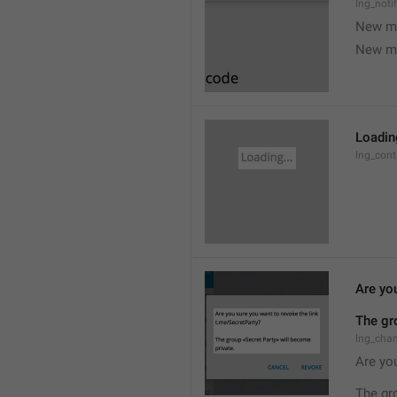
lng_noti
New m
New m
Loading
lng_cont
Are you
The gr
lng_cha
Are you
The gr