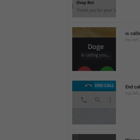
is call
lng_call
End cal
lng_call