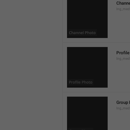
Channe
lng_med
Profil
lng_medi
Group 
lng_med