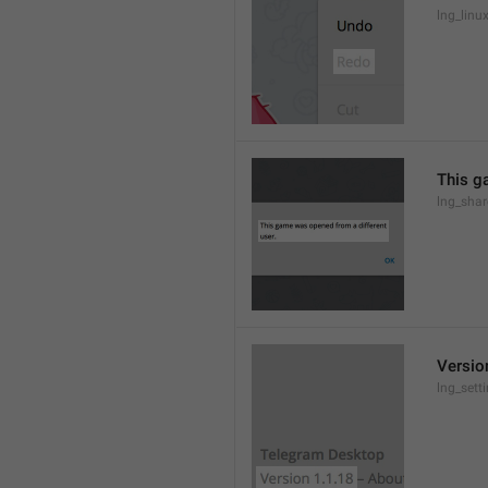
lng_lin
This g
lng_sha
Versio
lng_sett