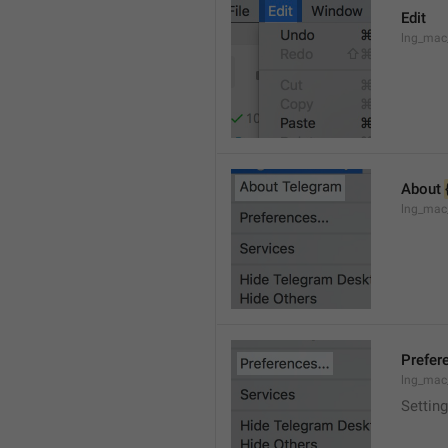
Edit
lng_mac
About 
lng_mac
Prefere
lng_mac
Setting