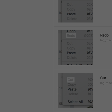
Redo
lng_mac
Cut
lng_mac