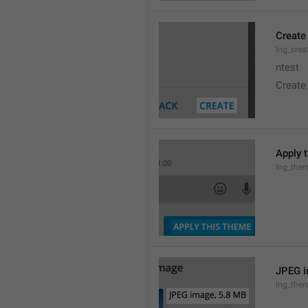
Create
lng_crea
ntest
Create
Apply 
lng_the
JPEG i
lng_them