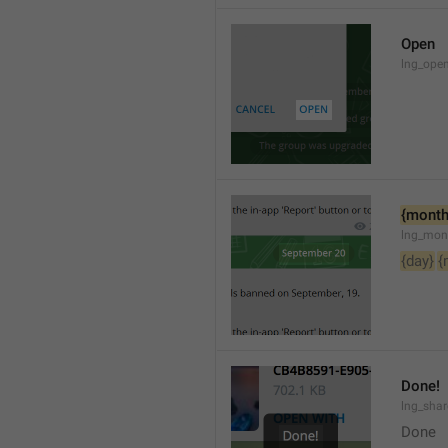
Open
lng_open
{month
lng_mon
{day}
{
Done!
lng_sha
Done