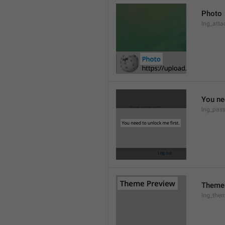
Photo
lng_atta
You ne
lng_pas
Theme
lng_them