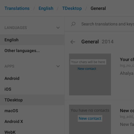
Translations
English
TDesktop
General
LANGUAGES
English
General
2014
Other languages...
Your ch
lng_no_
APPS
Ahalya
Android
iOS
TDesktop
New co
macOS
lng_add
Android X
New f
WebK