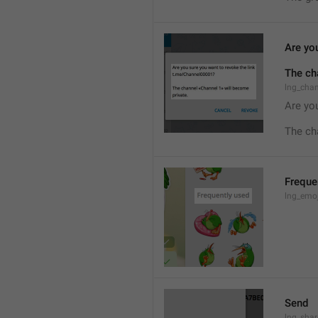
Are you
The ch
lng_cha
Are you
The ch
Freque
lng_emoj
Send
lng_shar