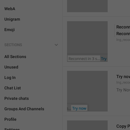
WebA
Unigram
Reconn
Emoji
Reconn
lng_reco
SECTIONS
All Sections
Unused
Try no
Log In
lng_reco
Chat List
Try N
Private chats
Groups And Channels
Profile
Copy 
Settings