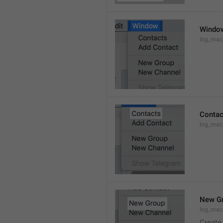
Windo
lng_ma
Contac
lng_mac
New G
lng_mac
Create