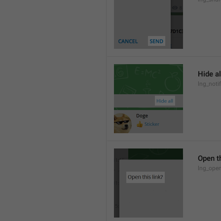
Hide al
lng_notif
Open th
lng_open