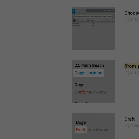
Choose
lng_mac
{from_
lng_dial
Draft
lng_from