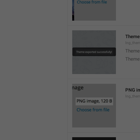
Theme 
lng_the
Theme 
Theme 
PNG im
lng_the