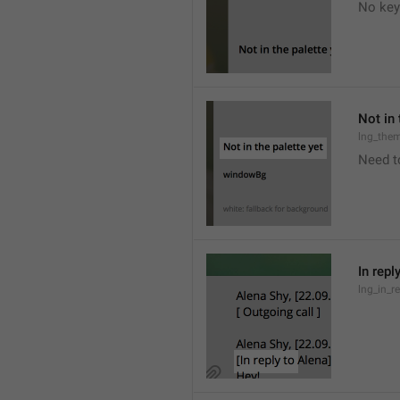
No key
Not in 
lng_the
Need t
In repl
lng_in_r