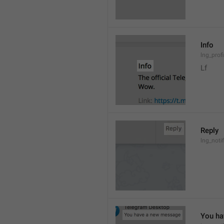
Info
lng_prof
Lf
Reply
lng_noti
You ha