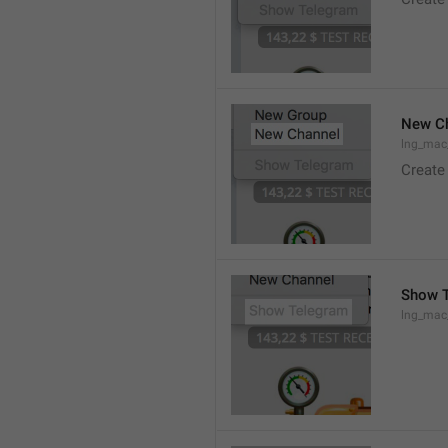
New C
lng_mac
Create
Show 
lng_ma