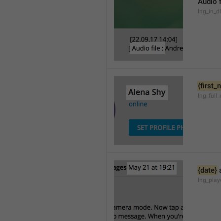
Audio f
lng_in_d
{first
lng_full
{date}
 
lng_pla