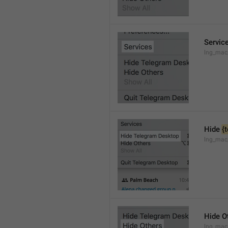
Servic
lng_mac
Hide 
{
lng_mac
Hide O
lng_mac