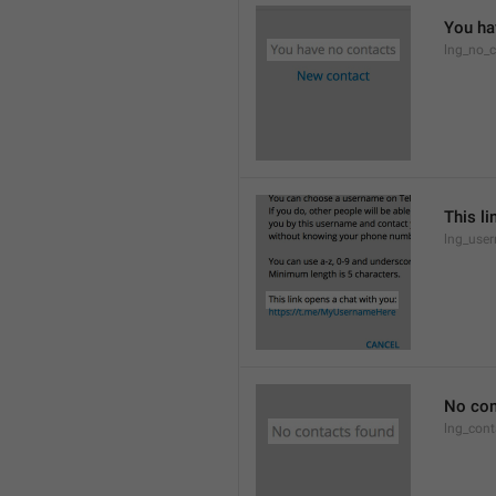
You ha
lng_no_c
This li
lng_use
No con
lng_cont