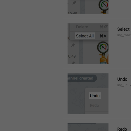
Select 
lng_mac
Undo
lng_lin
Redo