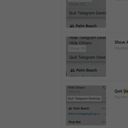
Show A
lng_mac
Quit 
{t
lng_mac