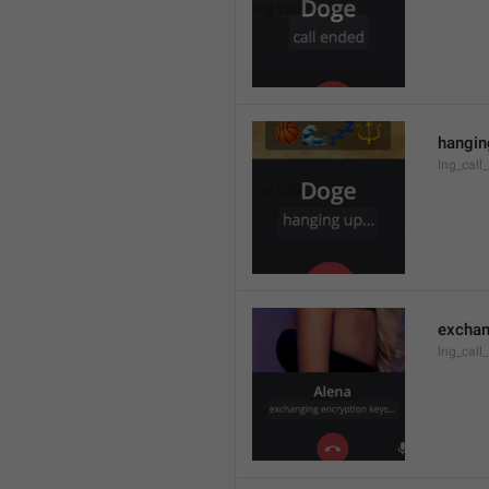
hanging
lng_call
exchan
lng_call