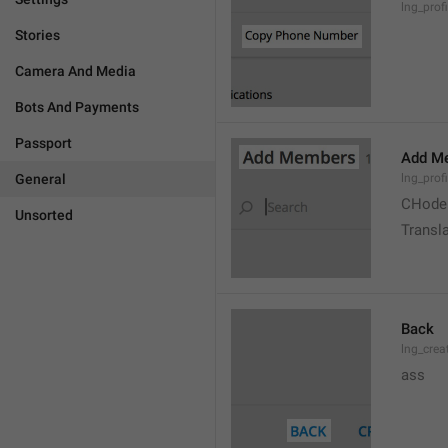
lng_prof
Stories
Camera And Media
Bots And Payments
Passport
Add M
General
lng_prof
CHode
Unsorted
Transla
Back
lng_crea
ass