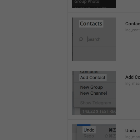
Contac
lng_cont
Add Co
lng_mac
Undo
lng_ma