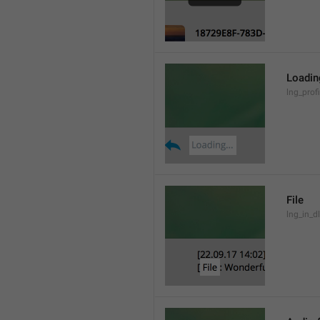
Loading
lng_prof
File
lng_in_dl