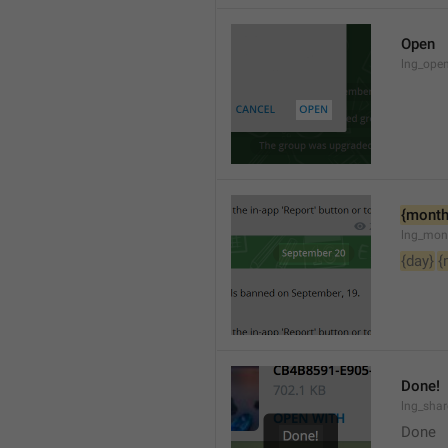
Open
lng_open
{month
lng_mon
{day}
{
Done!
lng_sha
Done