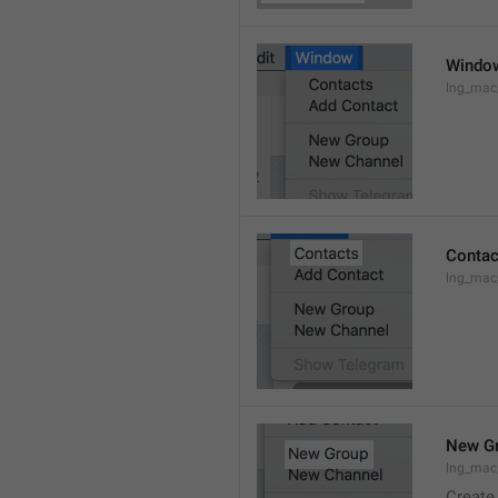
Windo
lng_ma
Contac
lng_mac
New G
lng_mac
Create