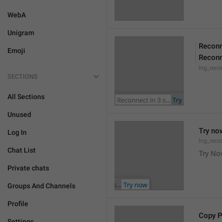
WebA
Unigram
Reconn
Emoji
Reconn
lng_reco
SECTIONS
All Sections
Unused
Try no
Log In
lng_reco
Chat List
Try N
Private chats
Groups And Channels
Profile
Copy 
Settings