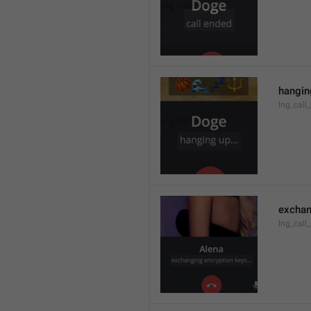
hanging
lng_call
exchan
lng_call