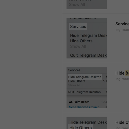
Servic
lng_mac
Hide 
{
lng_mac
Hide O
lng_mac