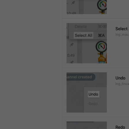
Select 
lng_mac
Undo
lng_lin
Redo