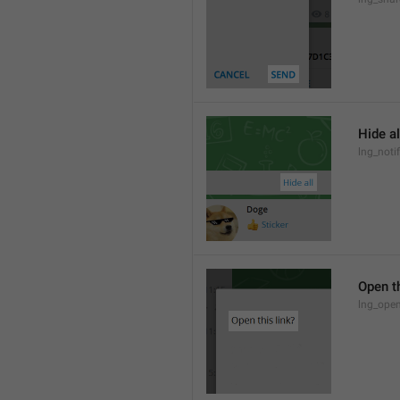
Hide al
lng_notif
Open th
lng_open