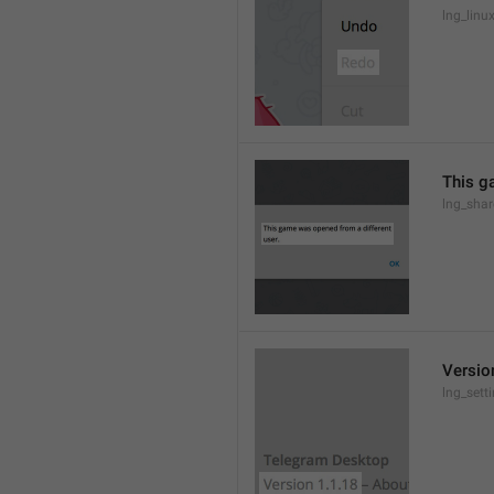
lng_lin
This g
lng_sha
Versio
lng_sett