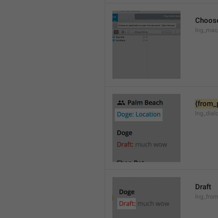
Choose
lng_mac
{from_
lng_dial
Draft
lng_from