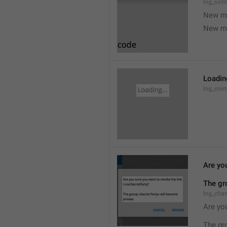
lng_noti
New m
New m
Loading
lng_cont
Are you
The gr
lng_cha
Are you
The gr