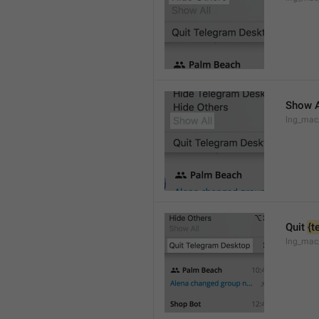
Show A
lng_mac
Quit 
{t
lng_mac