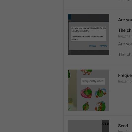
Are you
The ch
lng_cha
Are you
The ch
Freque
lng_emoj
Send
lng_shar