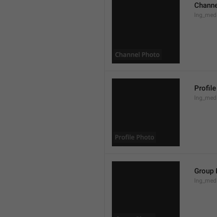
Channe
lng_med
Profil
lng_medi
Group 
lng_med