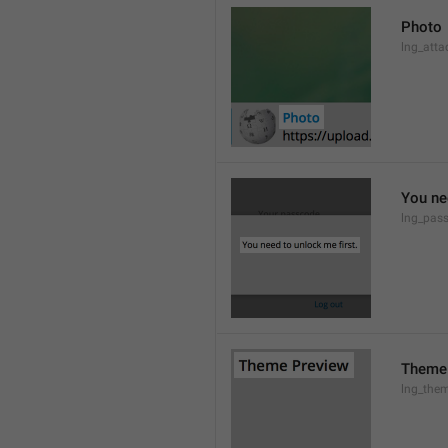
Photo
lng_atta
You ne
lng_pas
Theme
lng_them