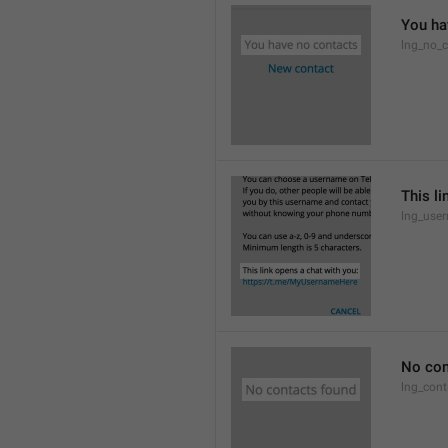
You ha
lng_no_c
This li
lng_use
No con
lng_cont