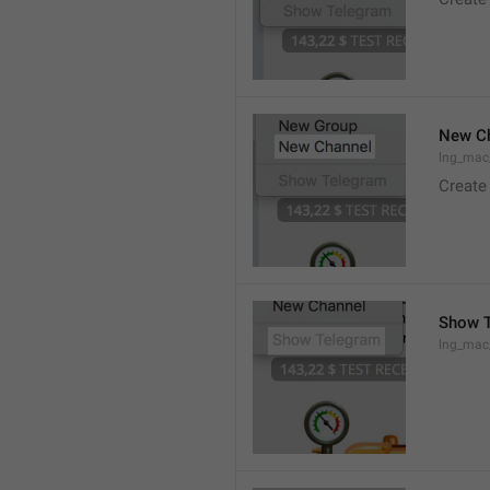
New C
lng_mac
Create
Show 
lng_ma