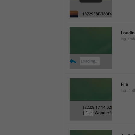
Loading
lng_prof
File
lng_in_dl