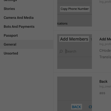
lng_prof
Stories
Camera And Media
Bots And Payments
Passport
Add M
General
lng_prof
CHode
Unsorted
Transla
Back
lng_crea
ass