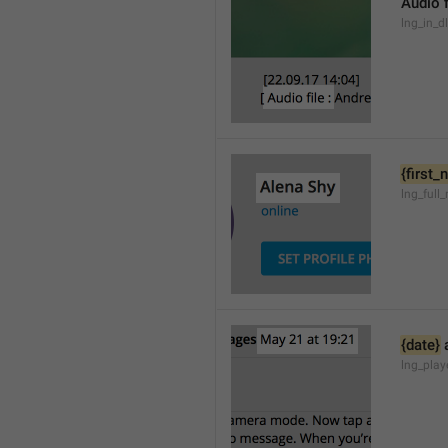
Audio f
lng_in_d
{first
lng_full
{date}
 
lng_pla