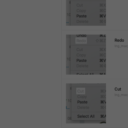
Redo
lng_mac
Cut
lng_mac