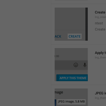
Create
lng_crea
ntest
Create
Apply 
lng_the
JPEG i
lng_them