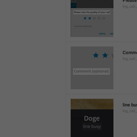
Please 
lng_call_
Commen
lng_cal
line bu
lng_call