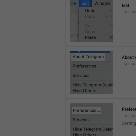
Edit
lng_mac
About 
lng_mac
Prefere
lng_mac
Setting