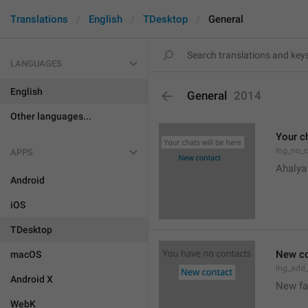
Translations
English
TDesktop
General
LANGUAGES
English
General
2014
Other languages...
Your ch
lng_no_
APPS
Ahalya
Android
iOS
TDesktop
New co
macOS
lng_add
Android X
New f
WebK