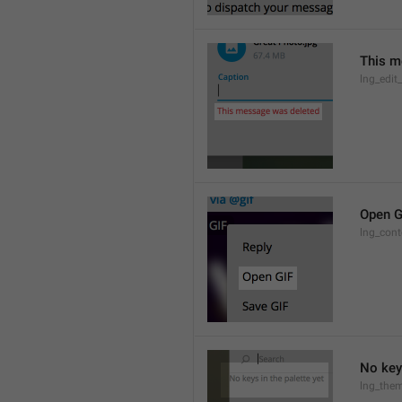
This m
lng_edit
Open G
lng_cont
No keys
lng_them