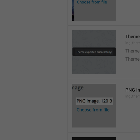
Theme 
lng_the
Theme 
Theme 
PNG im
lng_the