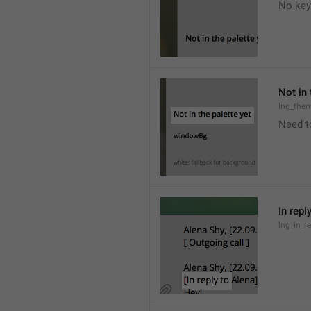
No key
Not in 
lng_the
Need t
In repl
lng_in_r