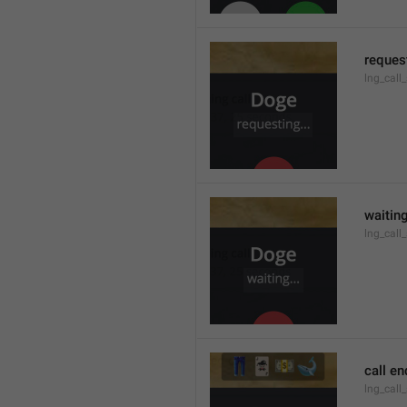
request
lng_call
waiting
lng_call
call e
lng_call