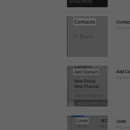
Contac
lng_cont
Add Co
lng_mac
Undo
lng_ma