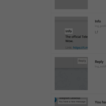
Info
lng_prof
Lf
Reply
lng_noti
You ha