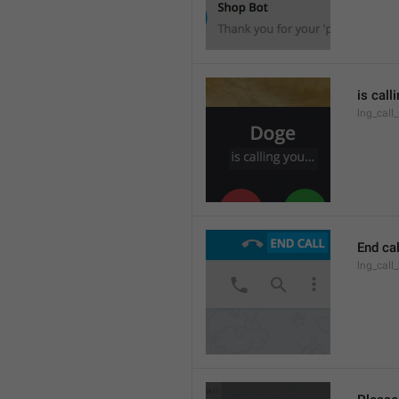
is call
lng_call
End cal
lng_call