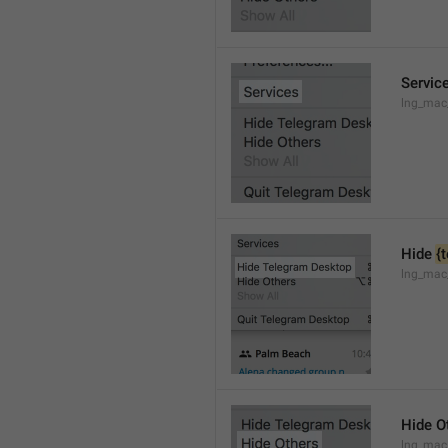
Servic
lng_mac
Hide 
{
lng_mac
Hide O
lng_mac