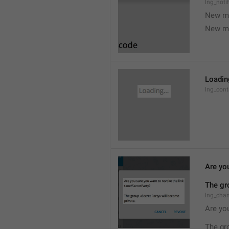
lng_noti
New m
New m
Loading
lng_cont
Are you
The gr
lng_cha
Are you
The gr