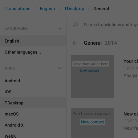
Translations
English
TDesktop
General
LANGUAGES
English
General
2014
Other languages...
Your ch
lng_no_
APPS
Ahalya
Android
iOS
TDesktop
New co
macOS
lng_add
Android X
New f
WebK