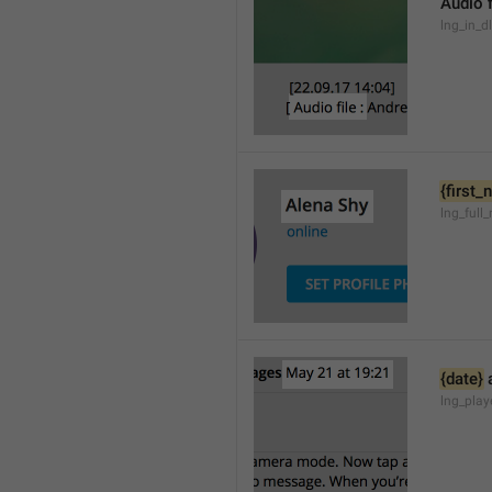
Audio f
lng_in_d
{first
lng_full
{date}
 
lng_pla