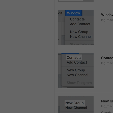
Windo
lng_ma
Contac
lng_mac
New G
lng_mac
Create