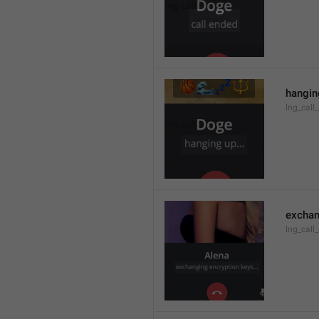
hanging
lng_call
exchan
lng_call