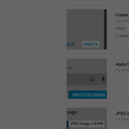
Create
lng_crea
ntest
Create
Apply 
lng_the
JPEG i
lng_them