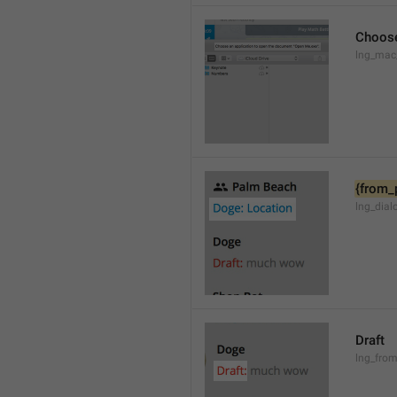
Choose
lng_mac
{from_
lng_dial
Draft
lng_from