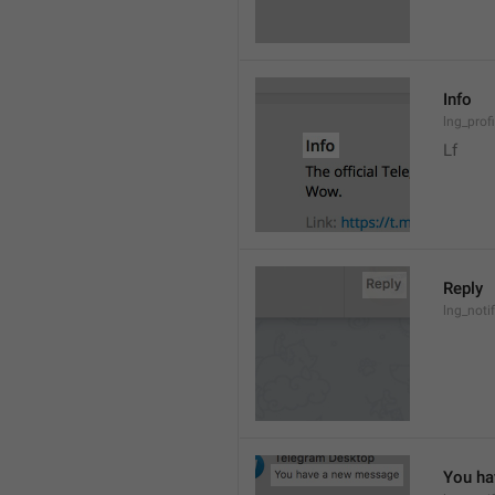
Info
lng_prof
Lf
Reply
lng_noti
You ha