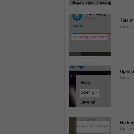
This m
lng_edit
Open G
lng_cont
No keys
lng_them