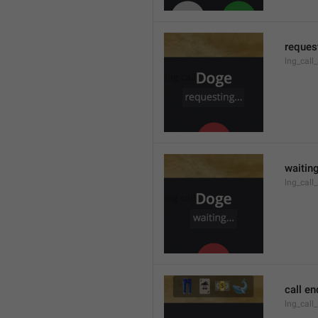
request
lng_call
waiting
lng_call
call e
lng_call