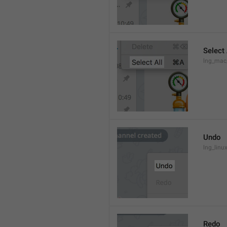
Select 
lng_mac
Undo
lng_lin
Redo