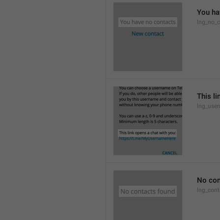
You ha
lng_no_c
This li
lng_use
No con
lng_cont