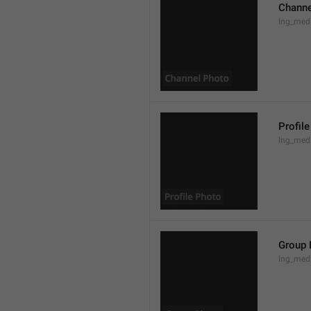
Channe
lng_med
Profil
lng_medi
Group 
lng_med