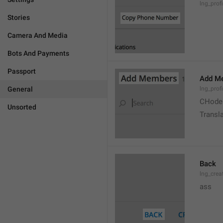
lng_prof
Stories
Camera And Media
Bots And Payments
Passport
Add M
General
lng_prof
CHode
Unsorted
Transla
Back
lng_crea
ass