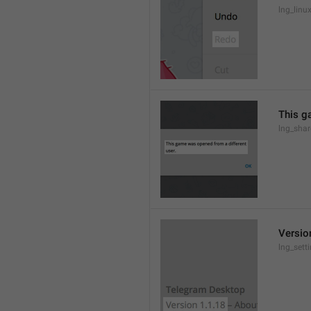
lng_lin
This g
lng_sha
Versio
lng_sett