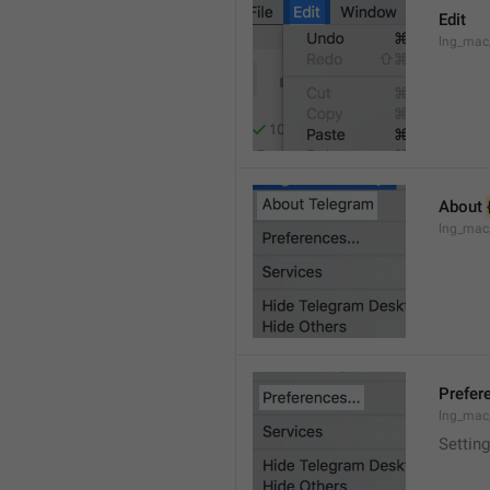
Edit
lng_mac
About 
lng_mac
Prefere
lng_mac
Setting