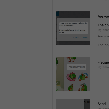
Are you
The ch
lng_cha
Are you
The ch
Freque
lng_emoj
Send
lng_shar