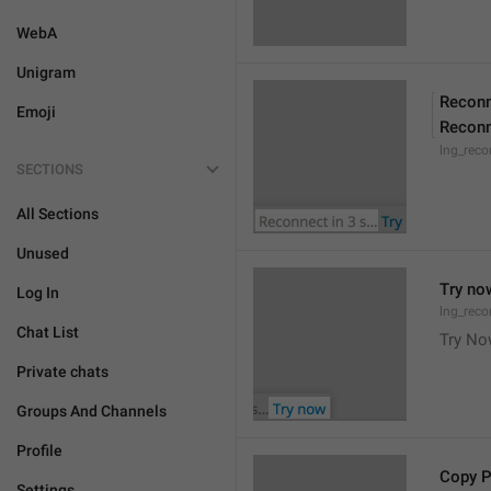
WebA
Unigram
Reconn
Emoji
Reconn
lng_reco
SECTIONS
All Sections
Unused
Try no
Log In
lng_reco
Chat List
Try N
Private chats
Groups And Channels
Profile
Copy 
Settings