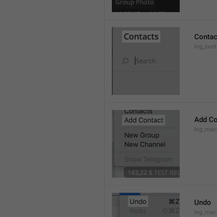
Contac
lng_cont
Add Co
lng_mac
Undo
lng_ma