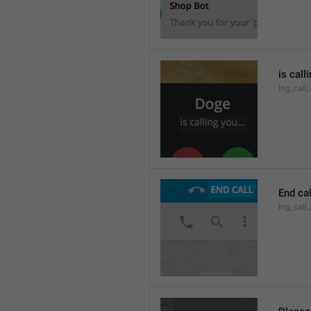
is call
lng_call
End cal
lng_call