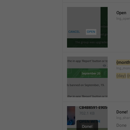
Open
lng_open
{month
lng_mon
{day}
{
Done!
lng_sha
Done