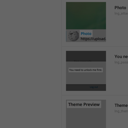
Photo
lng_atta
You ne
lng_pas
Theme
lng_them