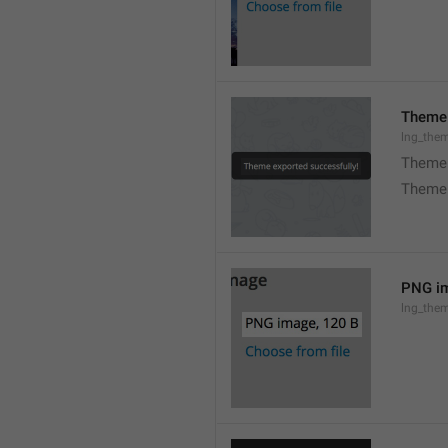
Theme 
lng_the
Theme 
Theme 
PNG im
lng_the