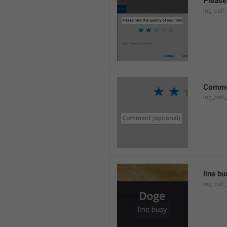
Please 
lng_call_
Commen
lng_cal
line bu
lng_call