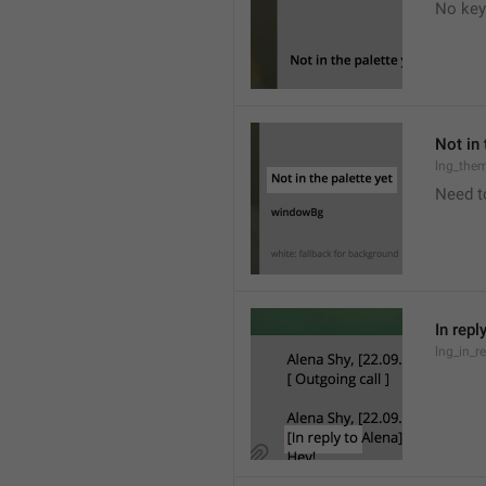
No key
Not in 
lng_the
Need t
In repl
lng_in_r