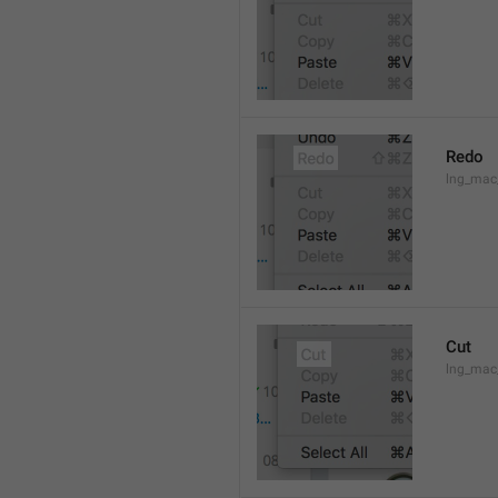
Redo
lng_mac
Cut
lng_mac