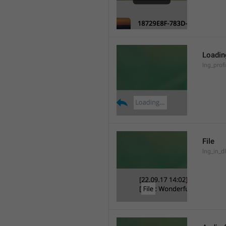
Loading
lng_prof
File
lng_in_dl