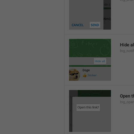
Hide al
lng_notif
Open th
lng_open