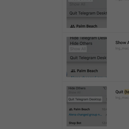
Show A
lng_mac
Quit 
{t
lng_mac