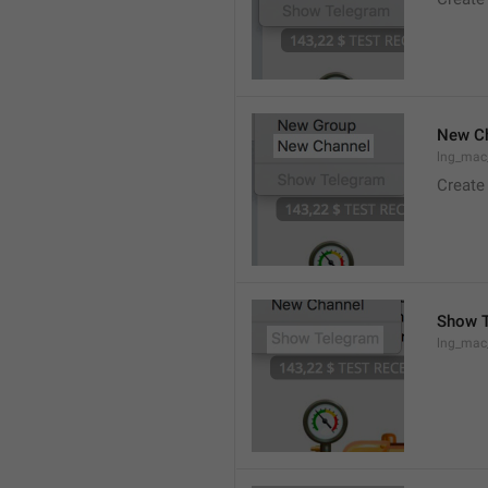
New C
lng_mac
Create
Show 
lng_ma