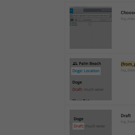
Choose
lng_mac
{from_
lng_dial
Draft
lng_from