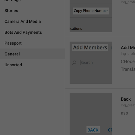
lng_prof
Stories
Camera And Media
Bots And Payments
Passport
Add M
General
lng_prof
CHode
Unsorted
Transla
Back
lng_crea
ass