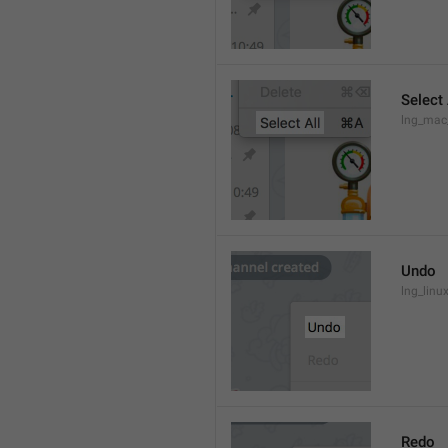
Select 
lng_mac
Undo
lng_lin
Redo