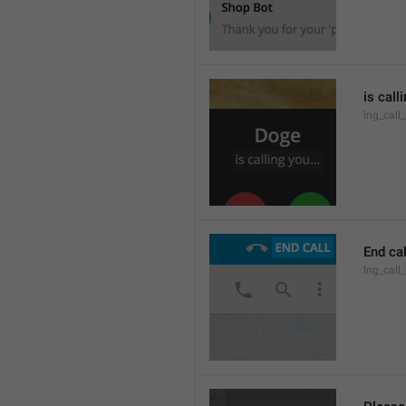
is call
lng_call
End cal
lng_call