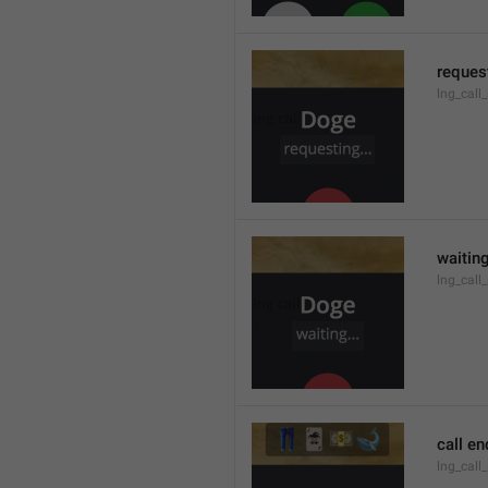
request
lng_call
waiting
lng_call
call e
lng_call