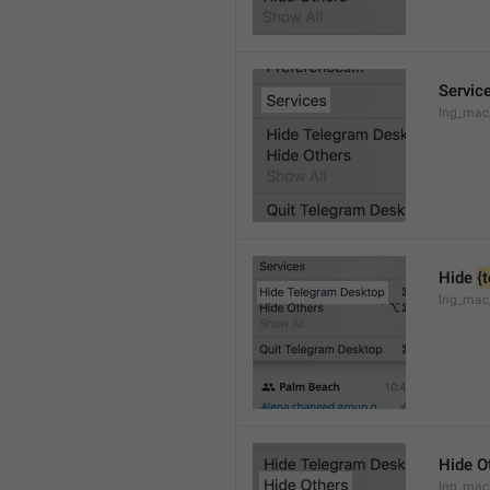
Servic
lng_mac
Hide 
{
lng_mac
Hide O
lng_mac