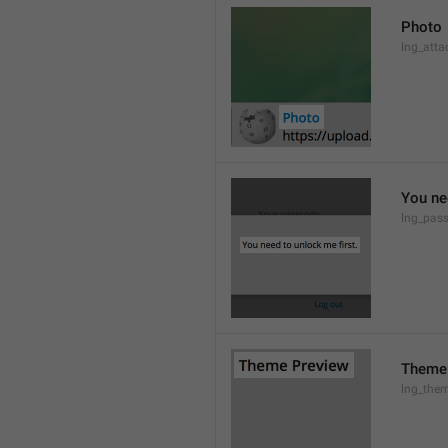
Photo
lng_atta
You ne
lng_pas
Theme
lng_them