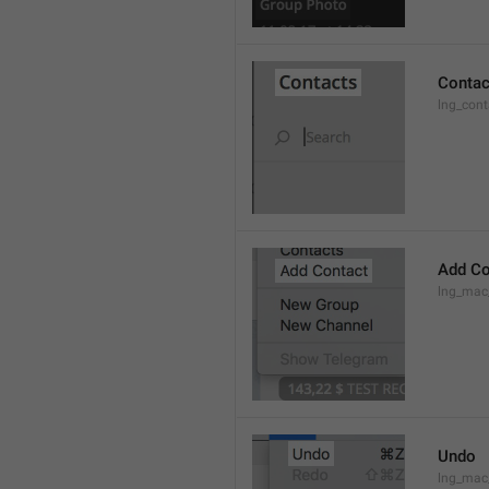
Contac
lng_cont
Add Co
lng_mac
Undo
lng_ma