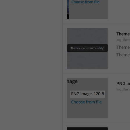
Theme 
lng_the
Theme 
Theme 
PNG im
lng_the