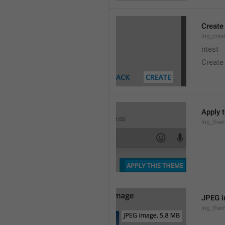
Create
lng_crea
ntest
Create
Apply 
lng_the
JPEG i
lng_them