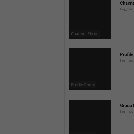
Channe
lng_med
Profil
lng_medi
Group 
lng_med