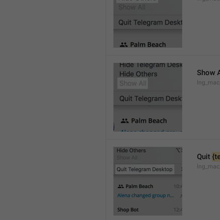
Show A
lng_mac
Quit 
{t
lng_mac