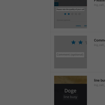
Please 
lng_call_
Commen
lng_cal
line bu
lng_call