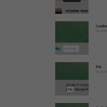
Loading
lng_prof
File
lng_in_dl