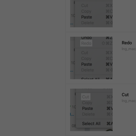
Redo
lng_mac
Cut
lng_mac