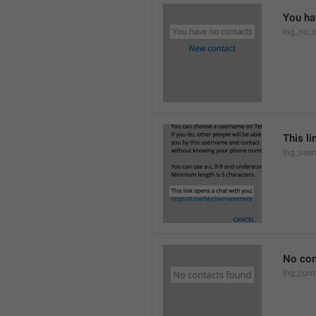
You ha
lng_no_c
This li
lng_use
No con
lng_cont