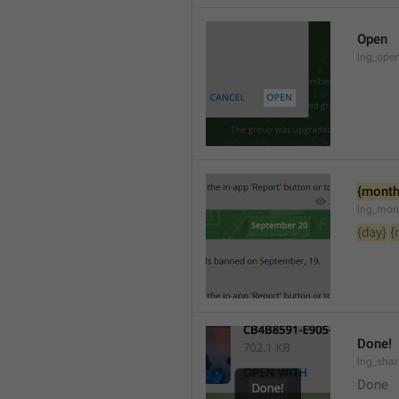
Open
lng_open
{month
lng_mon
{day}
{
Done!
lng_sha
Done