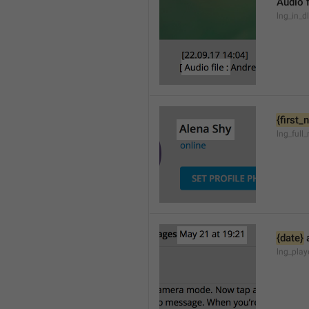
Audio f
lng_in_d
{first
lng_full
{date}
 
lng_pla