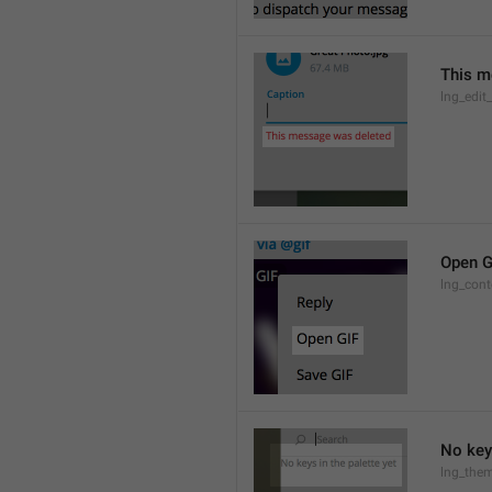
This m
lng_edit
Open G
lng_cont
No keys
lng_them