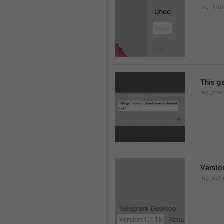
lng_lin
This g
lng_sha
Versio
lng_sett