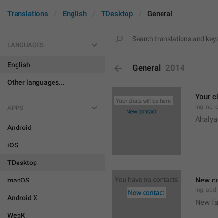
Translations
English
TDesktop
General
LANGUAGES
English
General
2014
Other languages...
Your ch
lng_no_
APPS
Ahalya
Android
iOS
TDesktop
New co
macOS
lng_add
Android X
New f
WebK