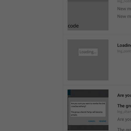
lng_noti
New m
New m
Loading
lng_cont
Are you
The gr
lng_cha
Are you
The gr