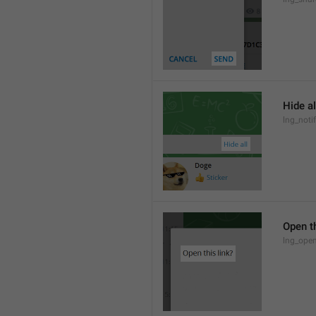
Hide al
lng_notif
Open th
lng_open