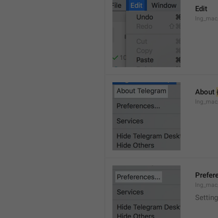
Edit
lng_mac
About 
lng_mac
Prefere
lng_mac
Setting