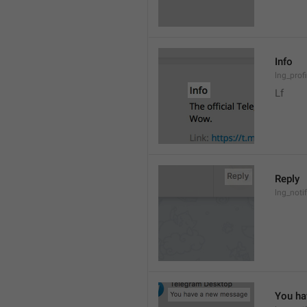
Info
lng_prof
Lf
Reply
lng_noti
You ha