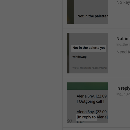
No key
Not in 
lng_the
Need t
In repl
lng_in_r