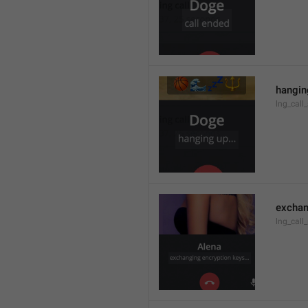
hanging
lng_call
exchan
lng_call