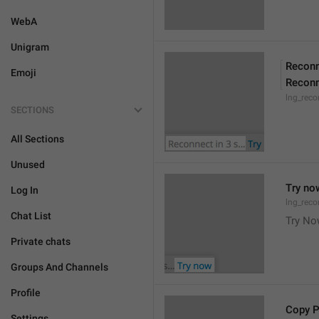
WebA
Unigram
Reconn
Emoji
Reconn
lng_reco
SECTIONS
All Sections
Unused
Try no
Log In
lng_reco
Chat List
Try N
Private chats
Groups And Channels
Profile
Copy 
Settings