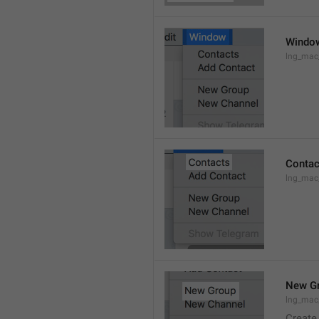
Windo
lng_ma
Contac
lng_mac
New G
lng_mac
Create