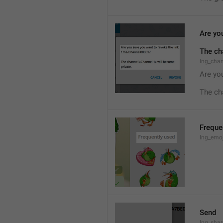
Are you
The ch
lng_cha
Are you
The ch
Freque
lng_emoj
Send
lng_shar