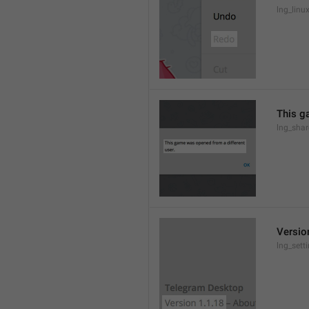
lng_lin
This g
lng_sha
Versio
lng_sett