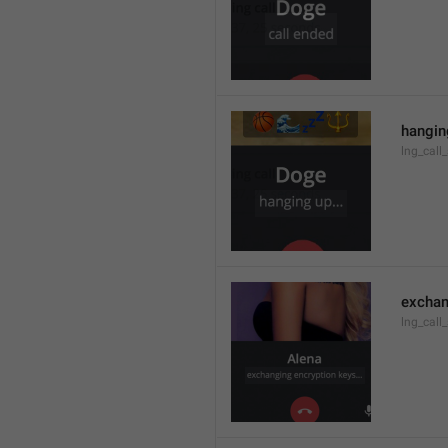
hanging
lng_call
exchan
lng_call