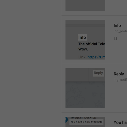
Info
lng_prof
Lf
Reply
lng_noti
You ha