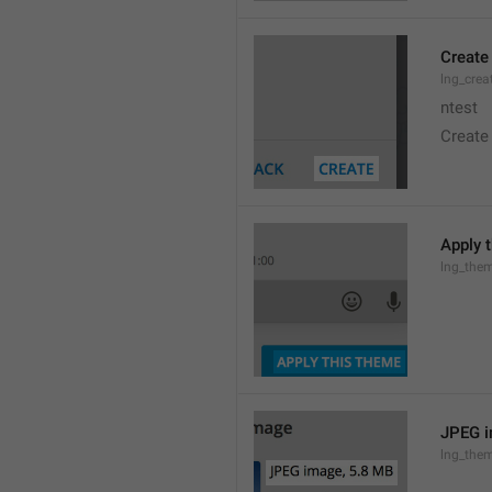
Create
lng_crea
ntest
Create
Apply 
lng_the
JPEG i
lng_them