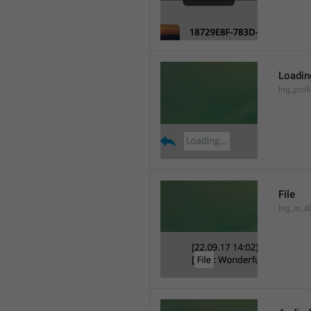
Loading
lng_prof
File
lng_in_dl