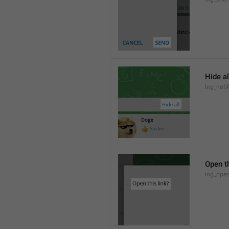
Hide al
lng_notif
Open th
lng_open