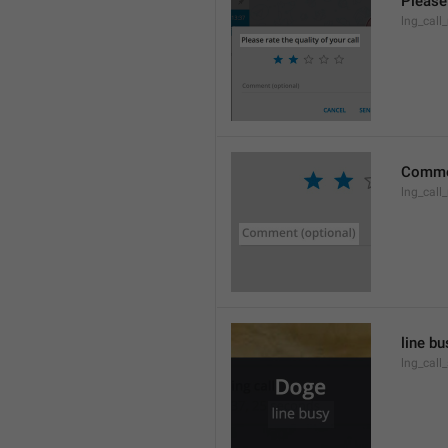
Please 
lng_call_
Commen
lng_cal
line bu
lng_call