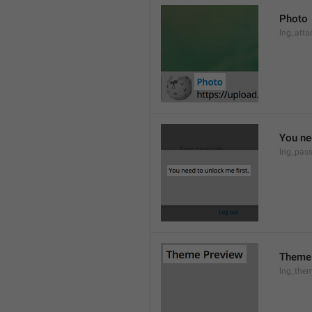
Photo
lng_atta
You ne
lng_pas
Theme
lng_them