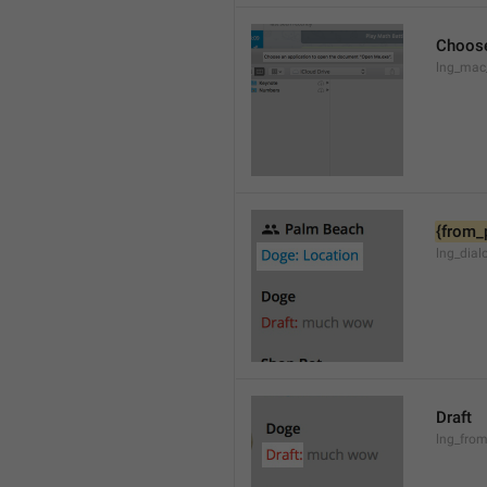
Choose
lng_mac
{from_
lng_dial
Draft
lng_from