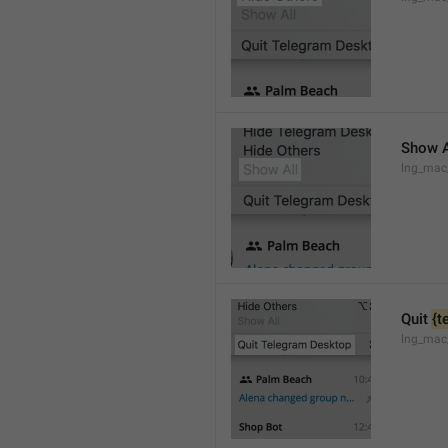
Show A
lng_mac
Quit 
{t
lng_mac