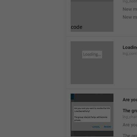
lng_noti
New m
New m
Loading
lng_cont
Are you
The gr
lng_cha
Are you
The gr