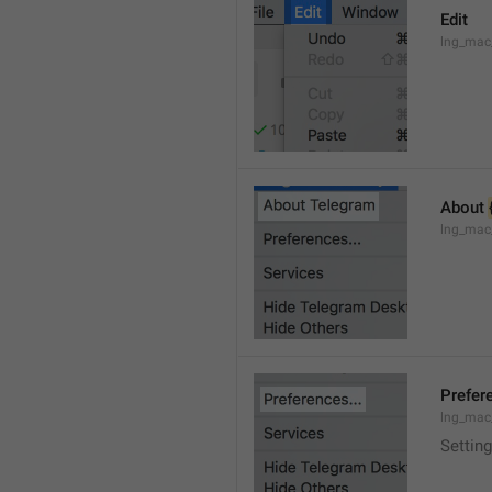
Edit
lng_mac
About 
lng_mac
Prefere
lng_mac
Setting