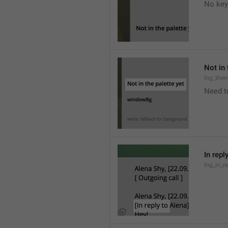
No key
Not in 
lng_the
Need t
In repl
lng_in_r