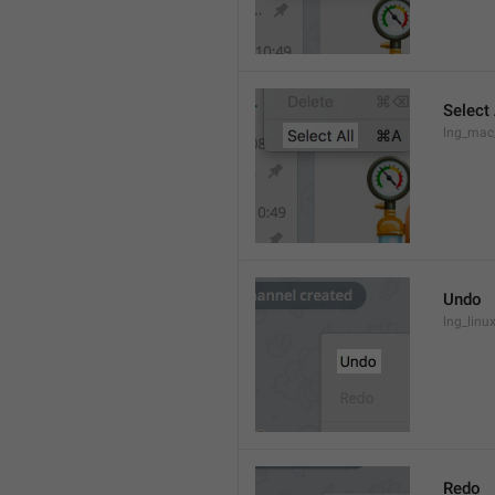
Select 
lng_mac
Undo
lng_lin
Redo