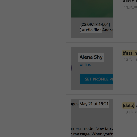
Audio f
lng_in_d
{first
lng_full
{date}
 
lng_pla