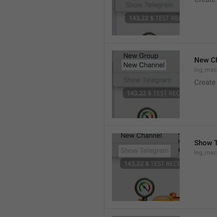
New C
lng_mac
Create
Show 
lng_ma