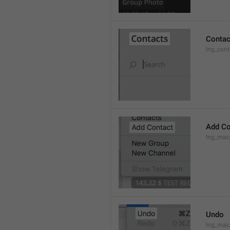
Contac
lng_cont
Add Co
lng_mac
Undo
lng_ma