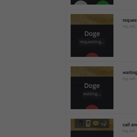
request
lng_call
waiting
lng_call
call e
lng_call