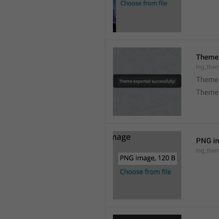
Theme 
lng_the
Theme 
Theme 
PNG im
lng_the