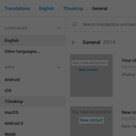
Translations
English
TDesktop
General
LANGUAGES
English
General
2014
Other languages...
Your ch
lng_no_
APPS
Ahalya
Android
iOS
TDesktop
New co
macOS
lng_add
Android X
New f
WebK