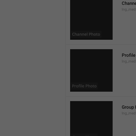
Channe
lng_med
Profil
lng_medi
Group 
lng_med