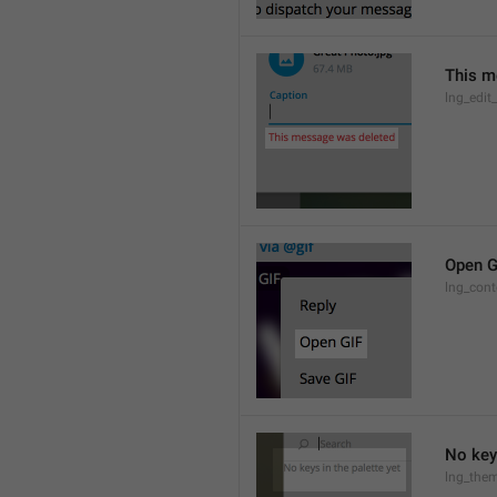
This m
lng_edit
Open G
lng_cont
No keys
lng_them