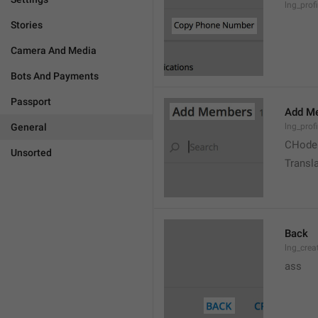
lng_prof
Stories
Camera And Media
Bots And Payments
Passport
Add M
General
lng_prof
CHode
Unsorted
Transla
Back
lng_crea
ass