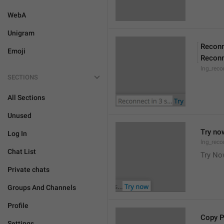
WebA
Unigram
Reconn
Emoji
Reconn
lng_reco
SECTIONS
All Sections
Unused
Try no
Log In
lng_reco
Chat List
Try N
Private chats
Groups And Channels
Profile
Copy 
Settings