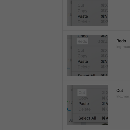
Redo
lng_mac
Cut
lng_mac