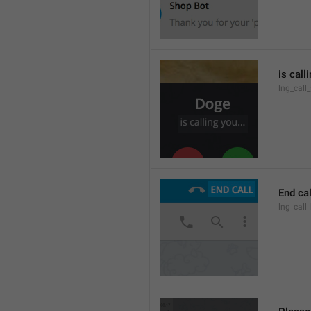
is call
lng_call
End cal
lng_call