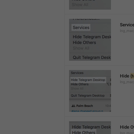
Servic
lng_mac
Hide 
{
lng_mac
Hide O
lng_mac