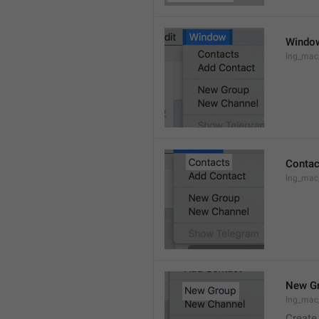
Windo
lng_ma
Contac
lng_mac
New G
lng_mac
Create