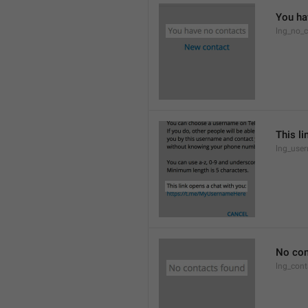
You ha
lng_no_c
This li
lng_use
No con
lng_cont