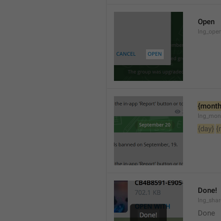
Open
lng_open
{month
lng_mon
{day}
{
Done!
lng_sha
Done