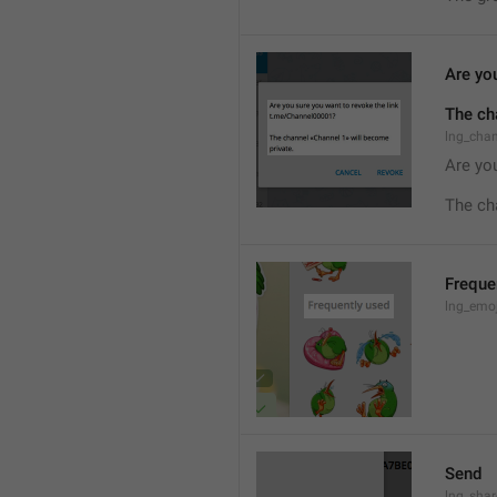
Are you
The ch
lng_cha
Are you
The ch
Freque
lng_emoj
Send
lng_shar