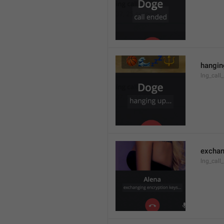
hanging
lng_call
exchan
lng_call