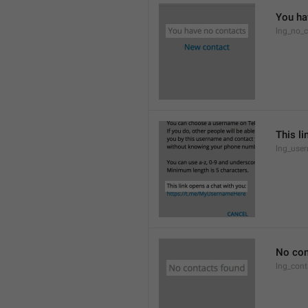
You ha
lng_no_c
This li
lng_use
No con
lng_cont