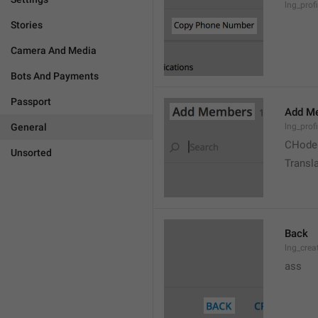
lng_prof
Stories
Camera And Media
Bots And Payments
Passport
Add M
General
lng_prof
CHode
Unsorted
Transla
Back
lng_crea
ass