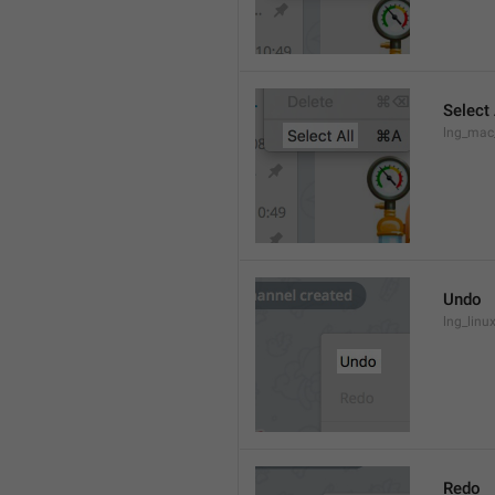
Select 
lng_mac
Undo
lng_lin
Redo