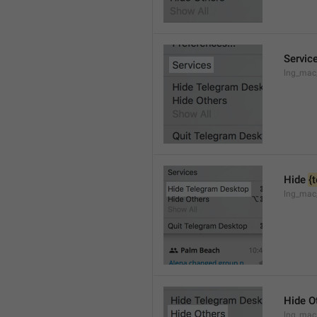
Servic
lng_mac
Hide 
{
lng_mac
Hide O
lng_mac