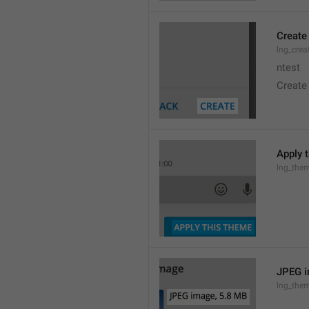
Create
lng_crea
ntest
Create
Apply 
lng_the
JPEG i
lng_them