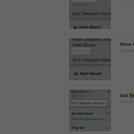
Show A
lng_mac
Quit 
{t
lng_mac