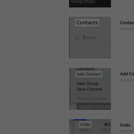
Contac
lng_cont
Add Co
lng_mac
Undo
lng_ma