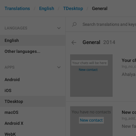
Translations
English
TDesktop
General
LANGUAGES
English
General
2014
Other languages...
Your ch
lng_no_
APPS
Ahalya
Android
iOS
TDesktop
New co
macOS
lng_add
Android X
New f
WebK