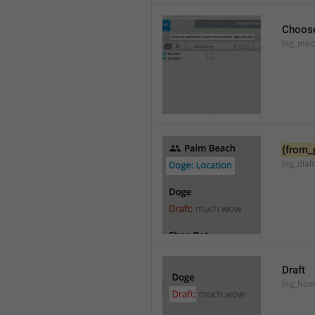
Choose
lng_mac
{from_
lng_dial
Draft
lng_from