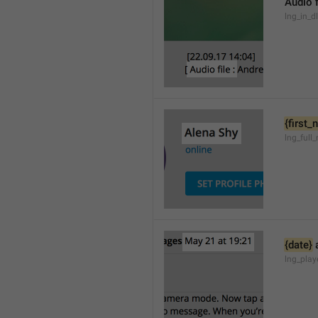
Audio f
lng_in_d
{first
lng_full
{date}
 
lng_pla