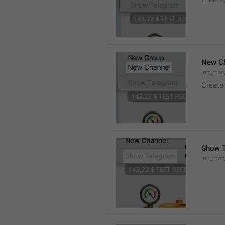
New C
lng_mac
Create
Show 
lng_ma