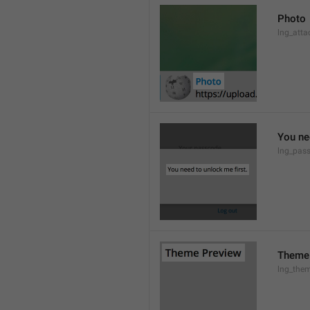
Photo
lng_atta
You ne
lng_pas
Theme
lng_them