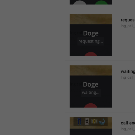
request
lng_call
waiting
lng_call
call e
lng_call