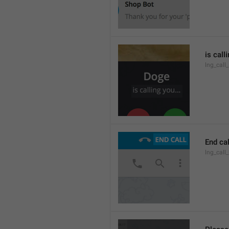
is call
lng_call
End cal
lng_call