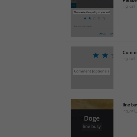
Please 
lng_call_
Commen
lng_cal
line bu
lng_call