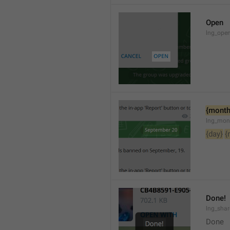
Open
lng_open
{month
lng_mon
{day}
{
Done!
lng_sha
Done