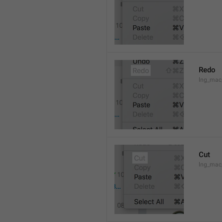
Redo
lng_mac
Cut
lng_mac