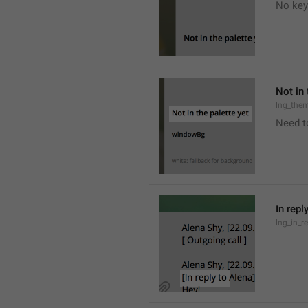
No key
Not in 
lng_the
Need t
In repl
lng_in_r