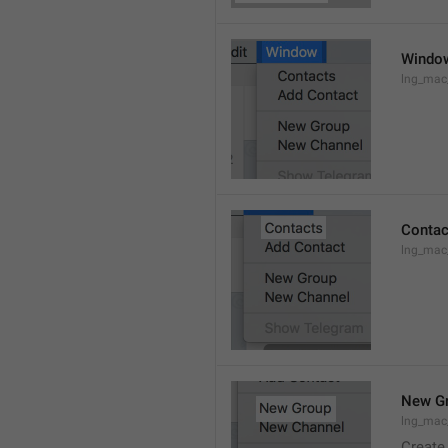
Windo
lng_ma
Contac
lng_mac
New G
lng_mac
Create