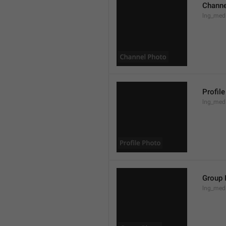
Channe
lng_med
Profil
lng_medi
Group 
lng_med