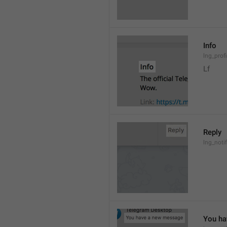
Info
lng_prof
Lf
Reply
lng_noti
You ha