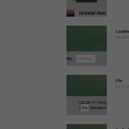
Loading
lng_prof
File
lng_in_dl