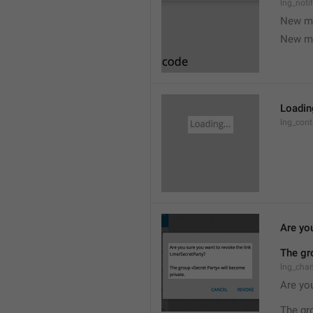
lng_noti
New m
New m
Loading
lng_cont
Are you
The gr
lng_cha
Are you
The gr