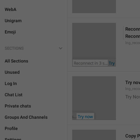
WebA
Unigram
Reconn
Emoji
Reconn
lng_reco
SECTIONS
All Sections
Unused
Try no
Log In
lng_reco
Chat List
Try N
Private chats
Groups And Channels
Profile
Copy 
Settings