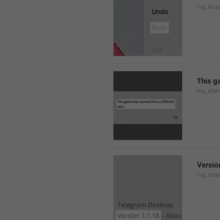
lng_lin
This g
lng_sha
Versio
lng_sett