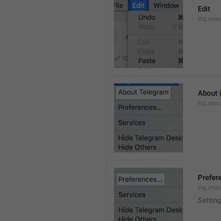
Edit
lng_mac
About 
lng_mac
Prefere
lng_mac
Setting