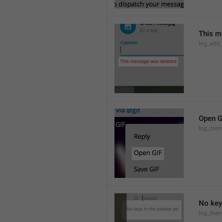
This m
lng_edit
Open G
lng_cont
No keys
lng_them