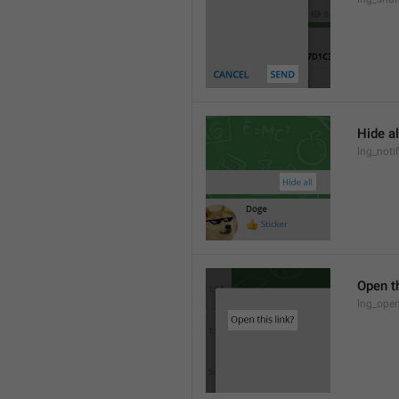
Hide al
lng_notif
Open th
lng_open