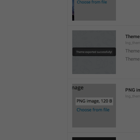
Theme 
lng_the
Theme 
Theme 
PNG im
lng_the