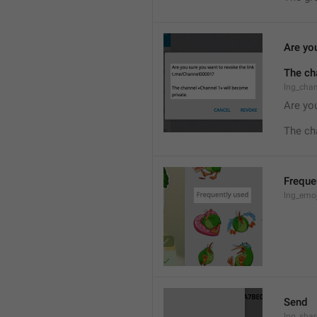
Are you
The ch
lng_cha
Are you
The ch
Freque
lng_emoj
Send
lng_shar