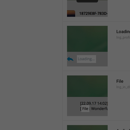
Loading
lng_prof
File
lng_in_dl