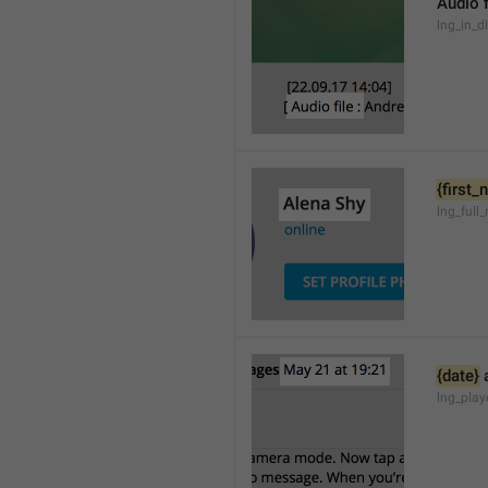
Audio f
lng_in_d
{first
lng_full
{date}
 
lng_pla