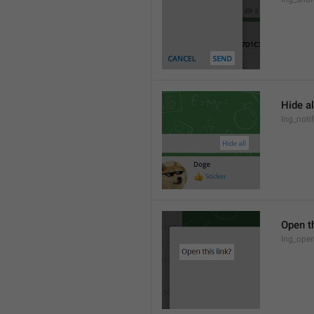
Hide al
lng_notif
Open th
lng_open