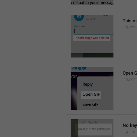
This m
lng_edit
Open G
lng_cont
No keys
lng_them