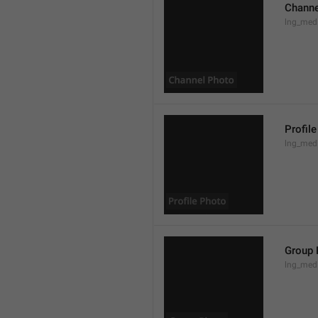
Channe
lng_med
Profil
lng_medi
Group 
lng_med