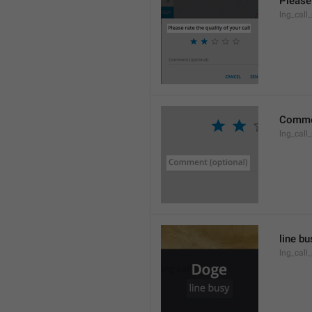
Please 
lng_call_
Commen
lng_cal
line bu
lng_call