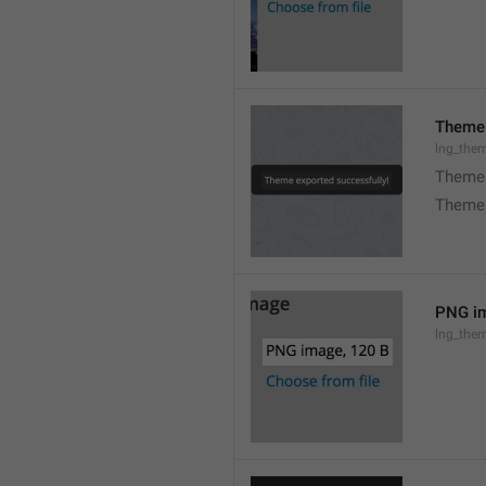
Theme 
lng_the
Theme 
Theme 
PNG im
lng_the