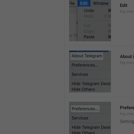
Edit
lng_mac
About 
lng_mac
Prefere
lng_mac
Setting