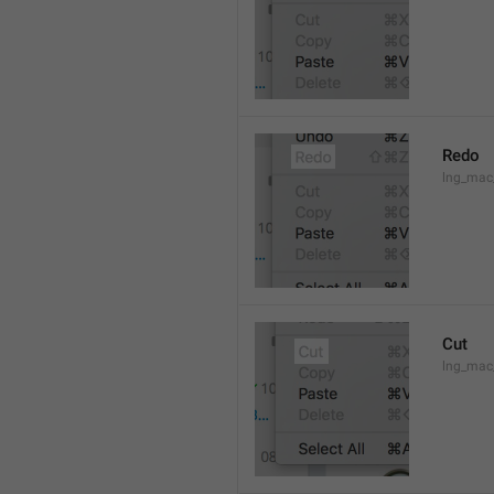
Redo
lng_mac
Cut
lng_mac