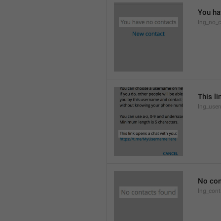
You ha
lng_no_c
This li
lng_use
No con
lng_cont