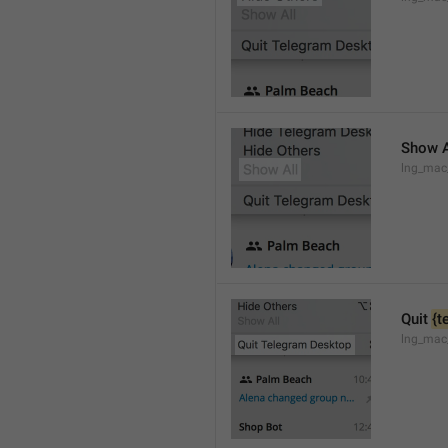
Show A
lng_mac
Quit 
{t
lng_mac