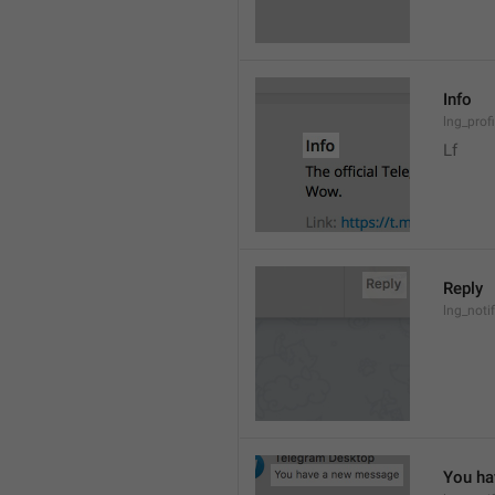
Info
lng_prof
Lf
Reply
lng_noti
You ha