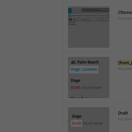
Choose
lng_mac
{from_
lng_dial
Draft
lng_from