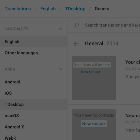
Translations
English
TDesktop
General
LANGUAGES
English
General
2014
Other languages...
Your ch
lng_no_
APPS
Ahalya
Android
iOS
TDesktop
New co
macOS
lng_add
Android X
New f
WebK