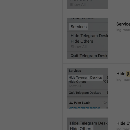
Servic
lng_mac
Hide 
{
lng_mac
Hide O
lng_mac