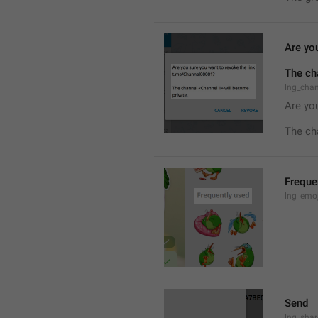
Are you
The ch
lng_cha
Are you
The ch
Freque
lng_emoj
Send
lng_shar