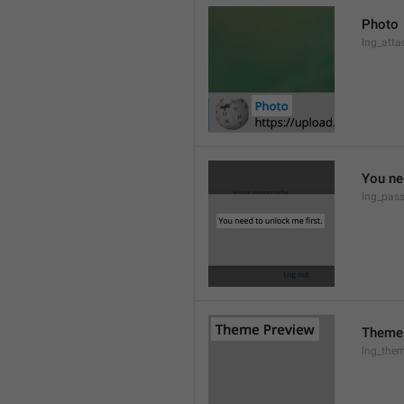
Photo
lng_atta
You ne
lng_pas
Theme
lng_them