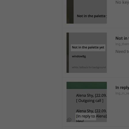
No key
Not in 
lng_the
Need t
In repl
lng_in_r