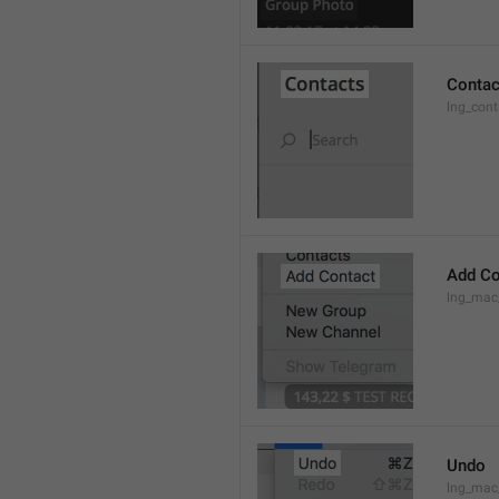
Contac
lng_cont
Add Co
lng_mac
Undo
lng_ma