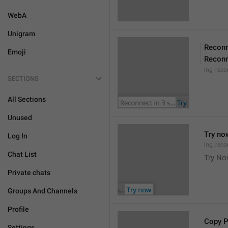
WebA
Unigram
Reconn
Emoji
Reconn
lng_reco
SECTIONS
All Sections
Unused
Try no
Log In
lng_reco
Chat List
Try N
Private chats
Groups And Channels
Profile
Copy 
Settings