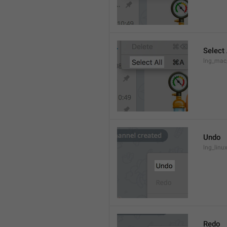
Select 
lng_mac
Undo
lng_lin
Redo