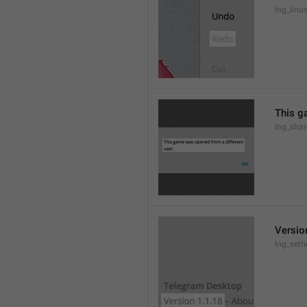
lng_lin
This g
lng_sha
Versio
lng_sett