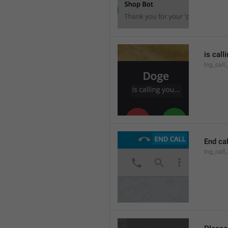
is call
lng_call
End cal
lng_call