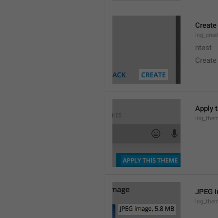
Create
lng_crea
ntest
Create
Apply 
lng_the
JPEG i
lng_them