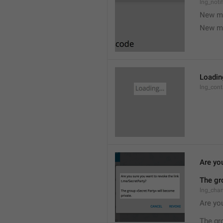
lng_noti
New m
New m
Loading
lng_cont
Are you
The gr
lng_cha
Are you
The gr