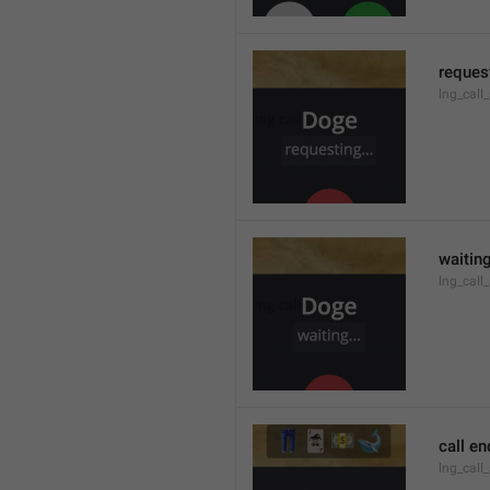
request
lng_call
waiting
lng_call
call e
lng_call