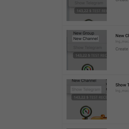
New C
lng_mac
Create
Show 
lng_ma