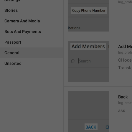
lng_prof
Stories
Camera And Media
Bots And Payments
Passport
Add M
General
lng_prof
CHode
Unsorted
Transla
Back
lng_crea
ass