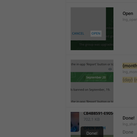
Open
lng_open
{month
lng_mon
{day}
{
Done!
lng_sha
Done