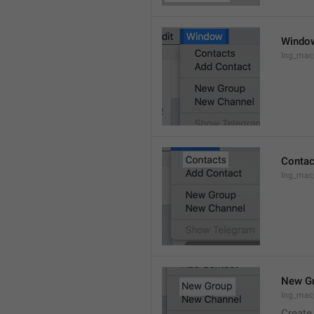
Windo
lng_ma
Contac
lng_mac
New G
lng_mac
Create