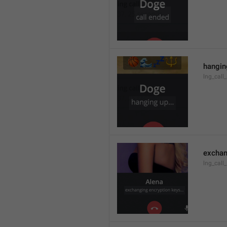
hanging
lng_call
exchan
lng_call