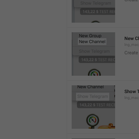
New C
lng_mac
Create
Show 
lng_ma