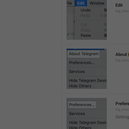
Edit
lng_mac
About 
lng_mac
Prefere
lng_mac
Setting