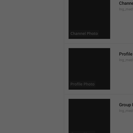
Channe
lng_med
Profil
lng_medi
Group 
lng_med