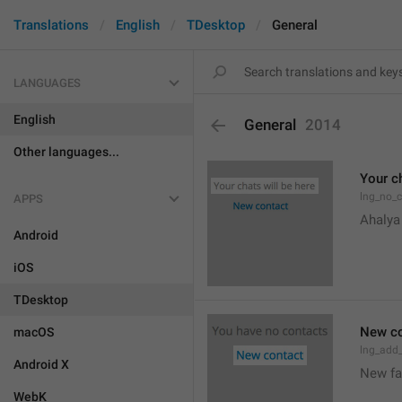
Translations
English
TDesktop
General
LANGUAGES
English
General
2014
Other languages...
Your ch
lng_no_
APPS
Ahalya
Android
iOS
TDesktop
New co
macOS
lng_add
Android X
New f
WebK