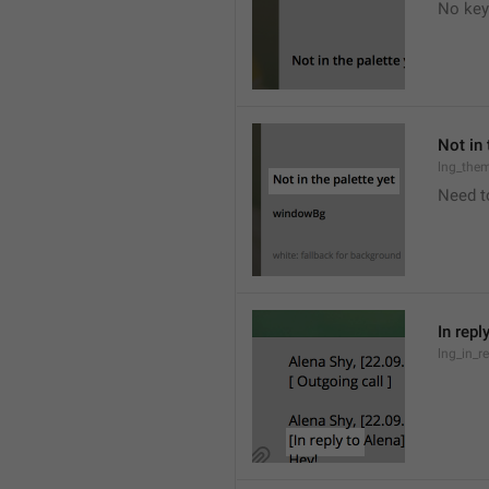
No key
Not in 
lng_the
Need t
In repl
lng_in_r