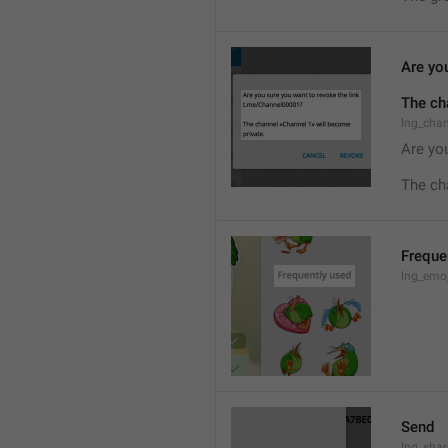
Are you
The ch
lng_cha
Are you
The ch
Freque
lng_emoj
Send
lng_shar