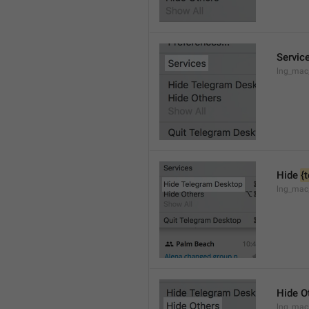
Servic
lng_mac
Hide 
{
lng_mac
Hide O
lng_mac