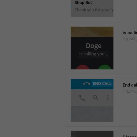
is call
lng_call
End cal
lng_call