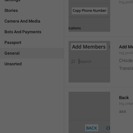
lng_prof
Stories
Camera And Media
Bots And Payments
Passport
Add M
General
lng_prof
CHode
Unsorted
Transla
Back
lng_crea
ass