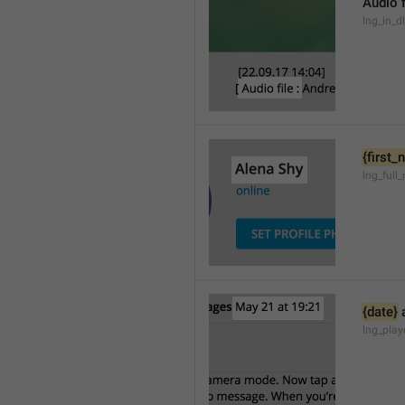
Audio f
lng_in_d
{first
lng_full
{date}
 
lng_pla