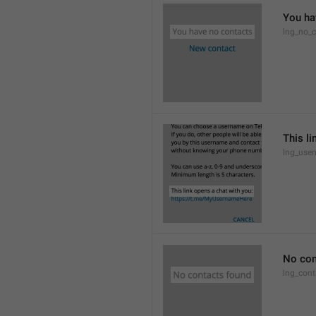
You ha
lng_no_c
This li
lng_use
No con
lng_cont