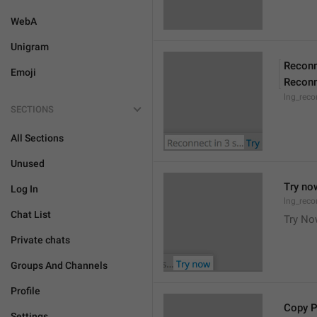
WebA
Unigram
Reconn
Emoji
Reconn
lng_reco
SECTIONS
All Sections
Unused
Try no
Log In
lng_reco
Chat List
Try N
Private chats
Groups And Channels
Profile
Copy 
Settings