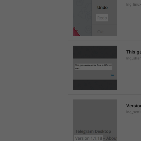
lng_lin
This g
lng_sha
Versio
lng_sett