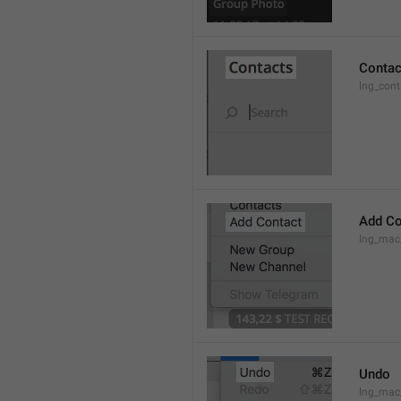
Contac
lng_cont
Add Co
lng_mac
Undo
lng_ma