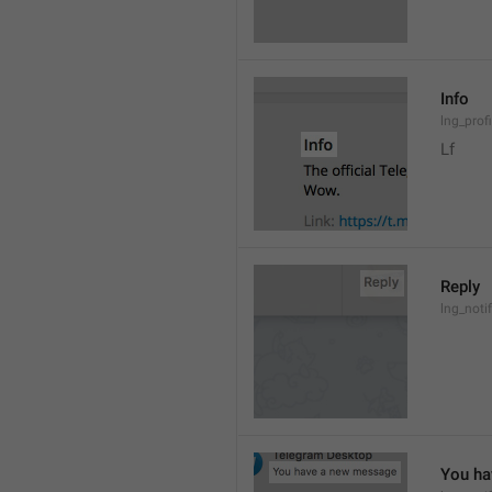
Info
lng_prof
Lf
Reply
lng_noti
You ha