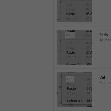
Redo
lng_mac
Cut
lng_mac