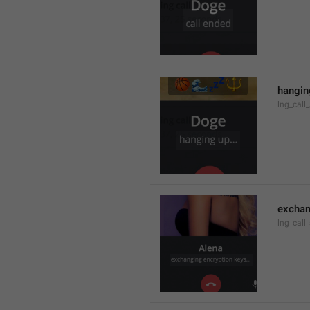
hanging
lng_call
exchan
lng_call