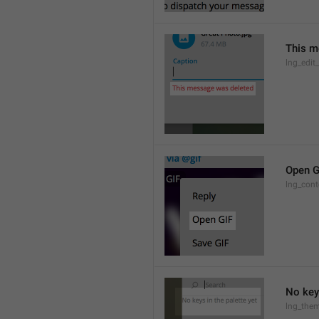
This m
lng_edit
Open G
lng_cont
No keys
lng_them