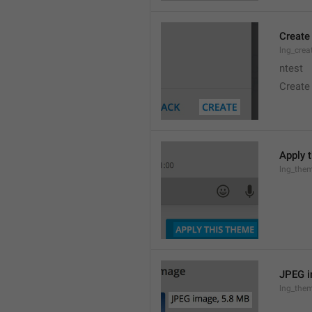
Create
lng_crea
ntest
Create
Apply 
lng_the
JPEG i
lng_them