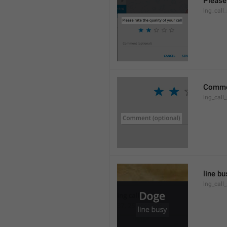
Please 
lng_call_
Commen
lng_cal
line bu
lng_call