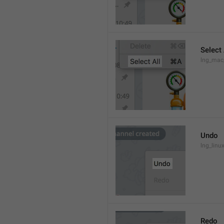
Select 
lng_mac
Undo
lng_lin
Redo