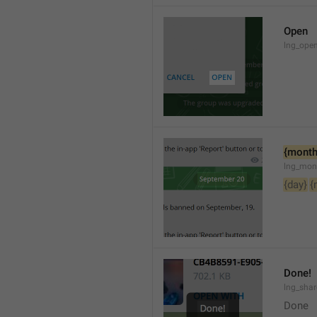
Open
lng_open
{month
lng_mon
{day}
{
Done!
lng_sha
Done