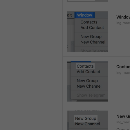
Windo
lng_ma
Contac
lng_mac
New G
lng_mac
Create