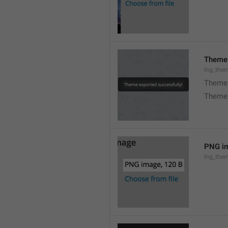
Theme 
lng_the
Theme 
Theme 
PNG im
lng_the