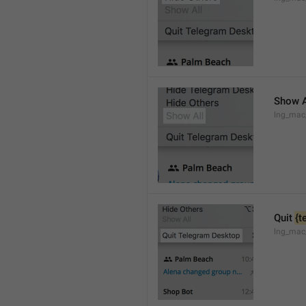
Show A
lng_mac
Quit 
{t
lng_mac