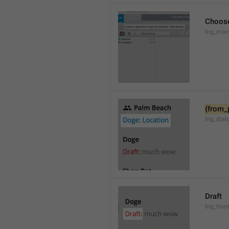
Choose
lng_mac
{from_
lng_dial
Draft
lng_from