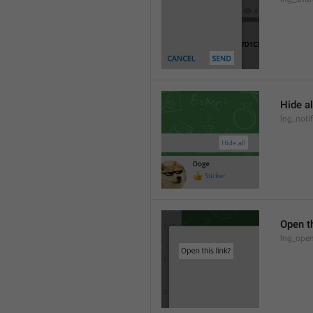
Hide al
lng_notif
Open th
lng_open