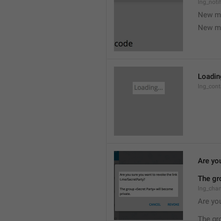
lng_noti
New m
New m
Loading
lng_cont
Are you
The gr
lng_cha
Are you
The gr