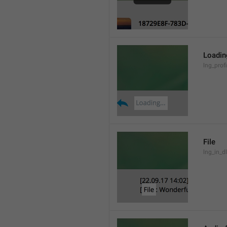
Loading
lng_prof
File
lng_in_dl