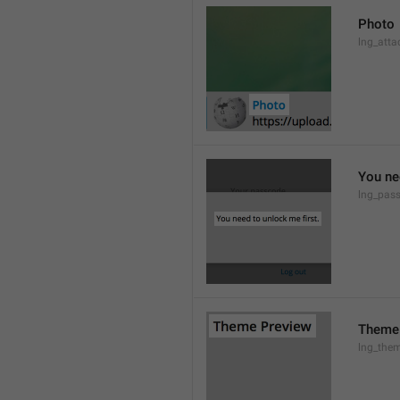
Photo
lng_atta
You ne
lng_pas
Theme
lng_them