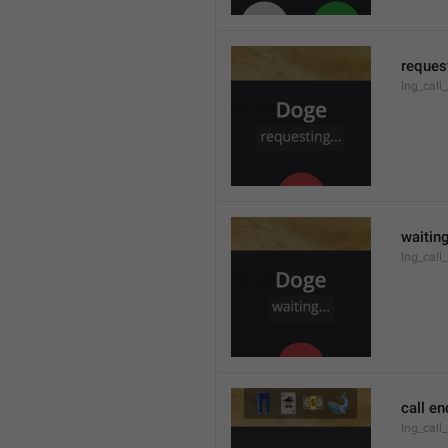
request
lng_call
waiting
lng_call
call e
lng_call