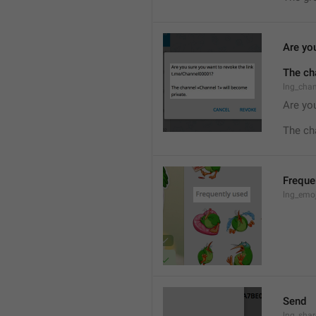
Are you
The ch
lng_cha
Are you
The ch
Freque
lng_emoj
Send
lng_shar