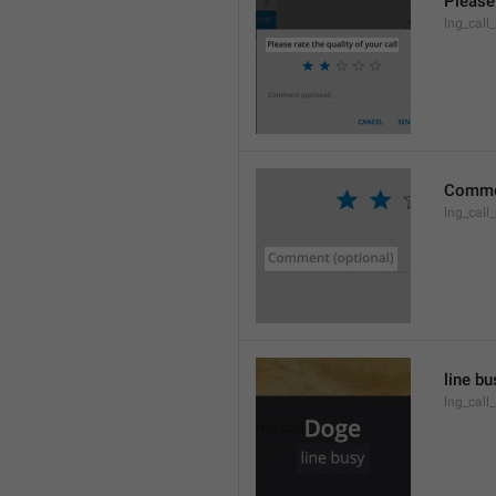
Please 
lng_call_
Commen
lng_cal
line bu
lng_call