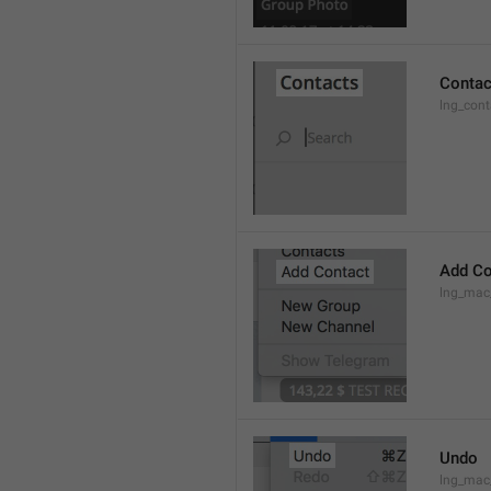
Contac
lng_cont
Add Co
lng_mac
Undo
lng_ma