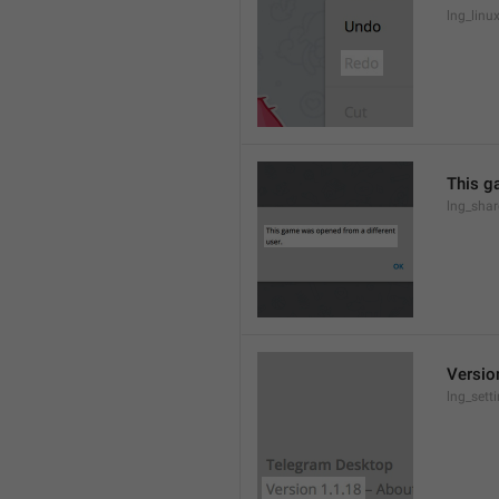
lng_lin
This g
lng_sha
Versio
lng_sett