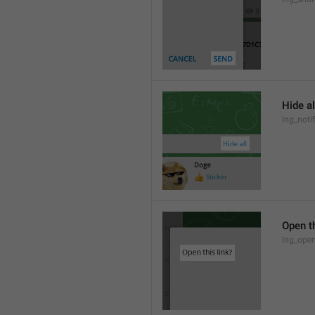
Hide al
lng_notif
Open th
lng_open