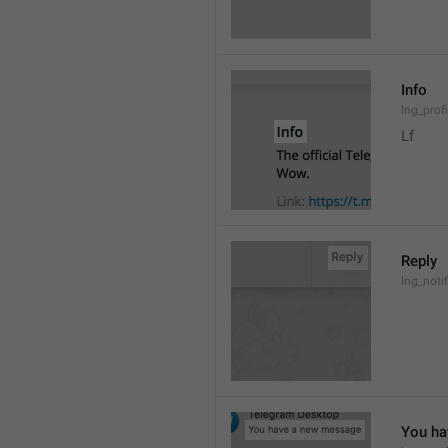
Info
lng_prof
Lf
Reply
lng_noti
You ha