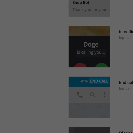
is call
lng_call
End cal
lng_call