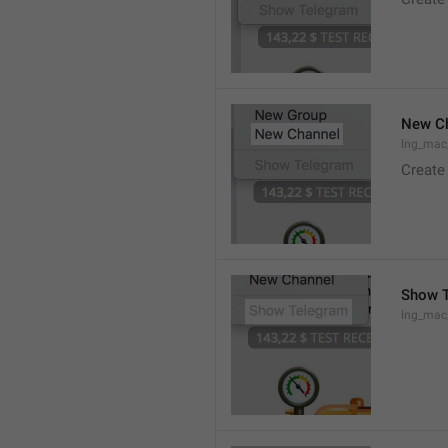
New C
lng_mac
Create
Show 
lng_ma