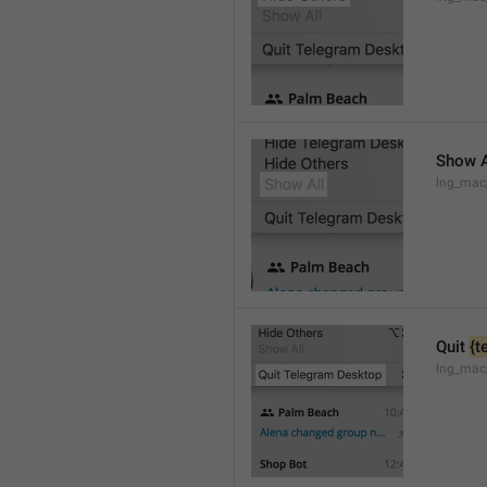
Show A
lng_mac
Quit 
{t
lng_mac