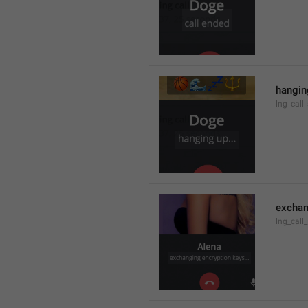
hanging
lng_call
exchan
lng_call