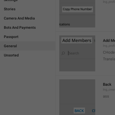
lng_prof
Stories
Camera And Media
Bots And Payments
Passport
Add M
General
lng_prof
CHode
Unsorted
Transla
Back
lng_crea
ass