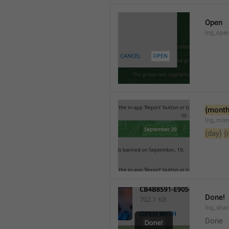
Open
lng_open
{month
lng_mon
{day}
{
Done!
lng_sha
Done