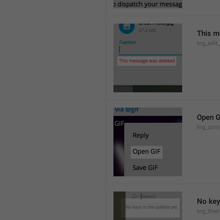
This m
lng_edit
Open G
lng_cont
No keys
lng_them