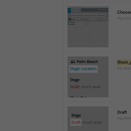
Choose
lng_mac
{from_
lng_dial
Draft
lng_from