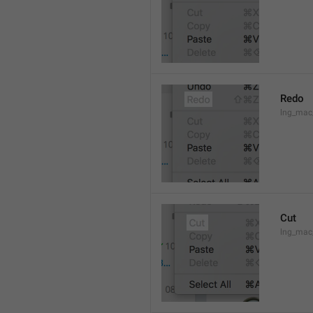
Redo
lng_mac
Cut
lng_mac