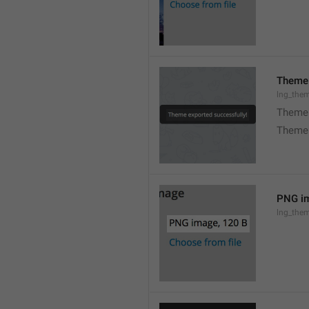
Theme 
lng_the
Theme 
Theme 
PNG im
lng_the