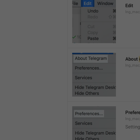
Edit
lng_mac
About 
lng_mac
Prefere
lng_mac
Setting