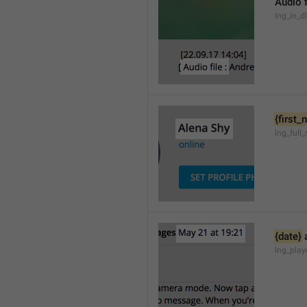
Audio f
lng_in_d
{first
lng_full
{date}
 
lng_pla