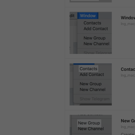
Windo
lng_ma
Contac
lng_mac
New G
lng_mac
Create