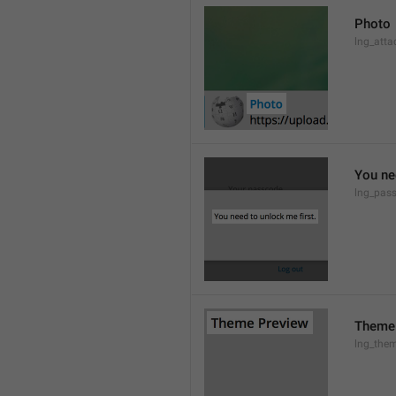
Photo
lng_atta
You ne
lng_pas
Theme
lng_them