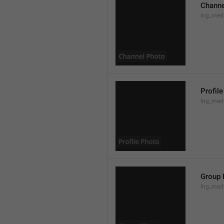
Channe
lng_med
Profil
lng_medi
Group 
lng_med