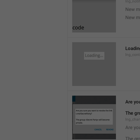
lng_noti
New m
New m
Loading
lng_cont
Are you
The gr
lng_cha
Are you
The gr