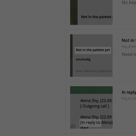
No key
Not in 
lng_the
Need t
In repl
lng_in_r