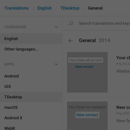
Translations
English
TDesktop
General
LANGUAGES
English
General
2014
Other languages...
Your ch
lng_no_
APPS
Ahalya
Android
iOS
TDesktop
New co
macOS
lng_add
Android X
New f
WebK