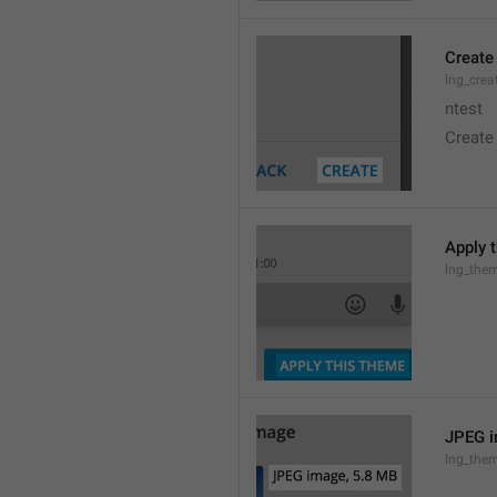
Create
lng_crea
ntest
Create
Apply 
lng_the
JPEG i
lng_them