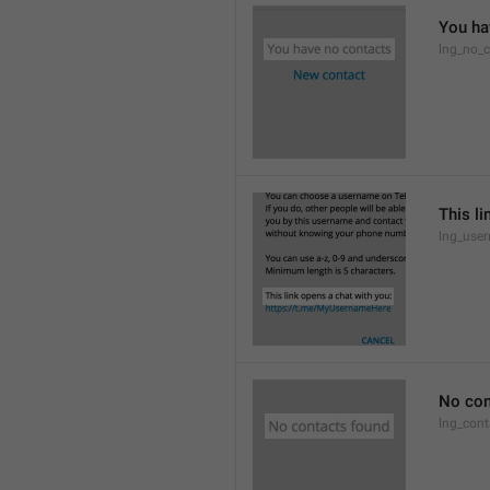
You ha
lng_no_c
This li
lng_use
No con
lng_cont