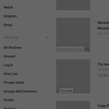
WebA
Unigram
Reconn
Emoji
Reconn
lng_reco
SECTIONS
All Sections
Unused
Try no
Log In
lng_reco
Chat List
Try N
Private chats
Groups And Channels
Profile
Copy 
Settings