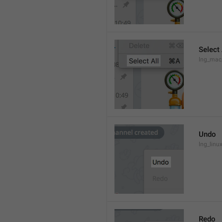
Select 
lng_mac
Undo
lng_lin
Redo