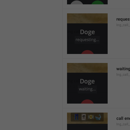
request
lng_call
waiting
lng_call
call e
lng_call