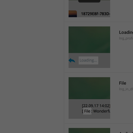
Loading
lng_prof
File
lng_in_dl