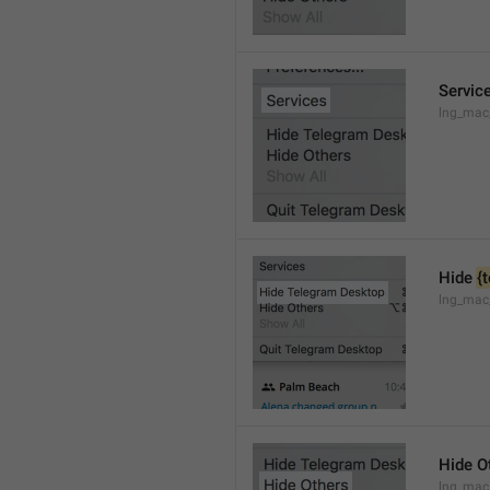
Servic
lng_mac
Hide 
{
lng_mac
Hide O
lng_mac