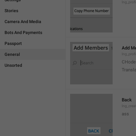
lng_prof
Stories
Camera And Media
Bots And Payments
Passport
Add M
General
lng_prof
CHode
Unsorted
Transla
Back
lng_crea
ass