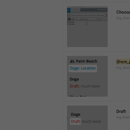
Choose
lng_mac
{from_
lng_dial
Draft
lng_from