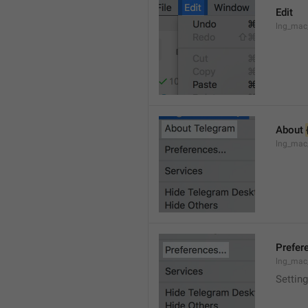
Edit
lng_mac
About 
lng_mac
Prefere
lng_mac
Setting