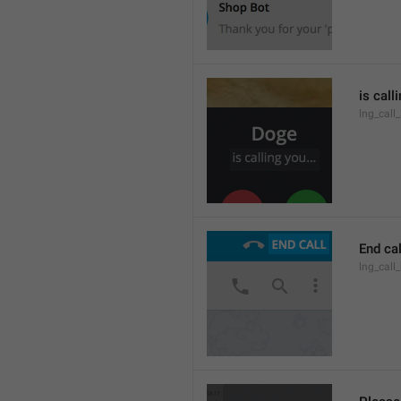
is call
lng_call
End cal
lng_call