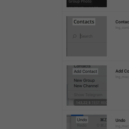
Contac
lng_cont
Add Co
lng_mac
Undo
lng_ma