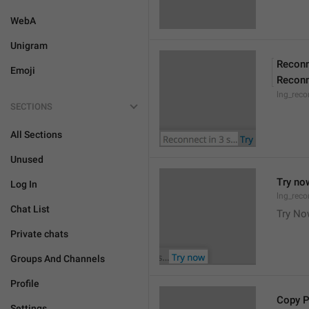
WebA
Unigram
Reconn
Emoji
Reconn
lng_reco
SECTIONS
All Sections
Unused
Try no
Log In
lng_reco
Chat List
Try N
Private chats
Groups And Channels
Profile
Copy 
Settings