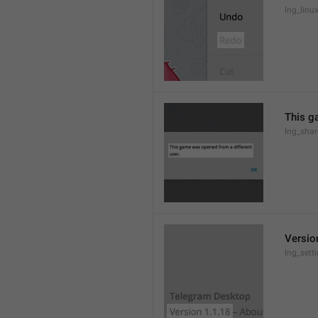
lng_lin
This g
lng_sha
Versio
lng_sett