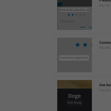
Please 
lng_call_
Commen
lng_cal
line bu
lng_call