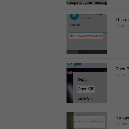
This m
lng_edit
Open G
lng_cont
No keys
lng_them