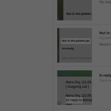
No key
Not in 
lng_the
Need t
In repl
lng_in_r