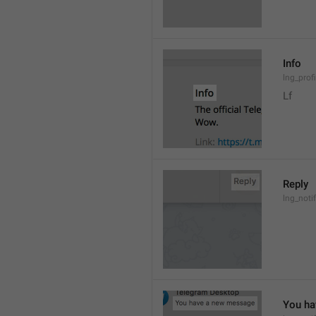
Info
lng_prof
Lf
Reply
lng_noti
You ha