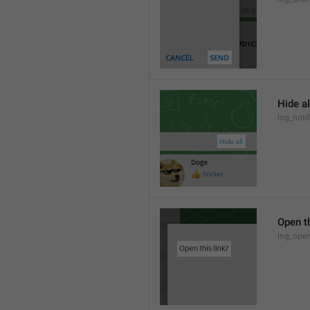
Hide al
lng_notif
Open th
lng_open