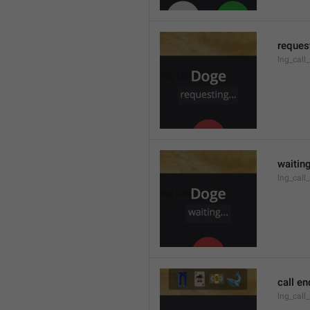
request
lng_call
waiting
lng_call
call e
lng_call