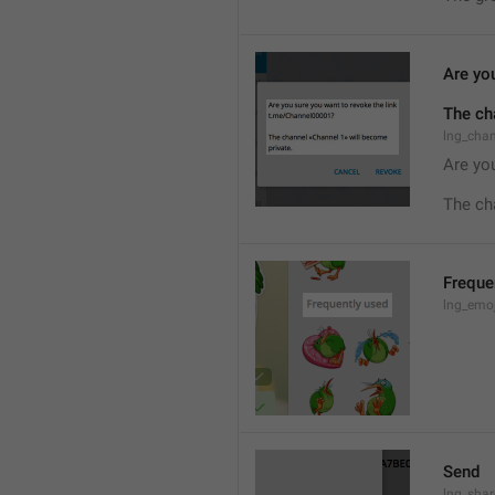
Are you
The ch
lng_cha
Are you
The ch
Freque
lng_emoj
Send
lng_shar