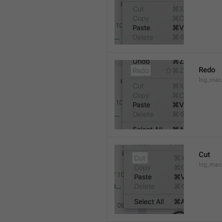
Redo
lng_mac
Cut
lng_mac