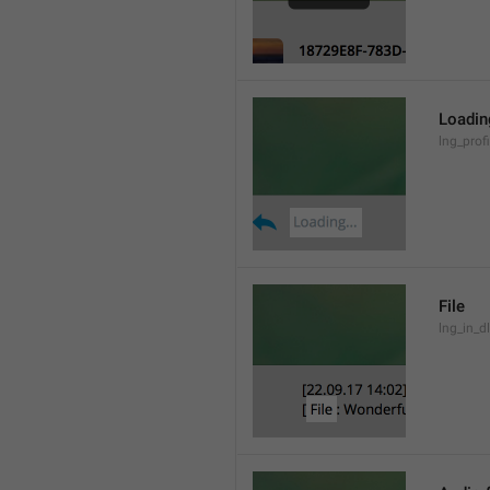
Loading
lng_prof
File
lng_in_dl