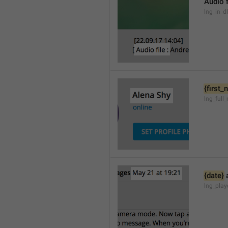
Audio f
lng_in_d
{first
lng_full
{date}
 
lng_pla