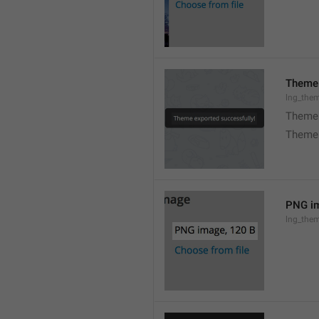
Theme 
lng_the
Theme 
Theme 
PNG im
lng_the