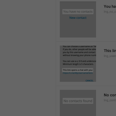
You ha
lng_no_c
This li
lng_use
No con
lng_cont