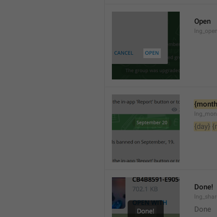
Open
lng_open
{month
lng_mon
{day}
{
Done!
lng_sha
Done