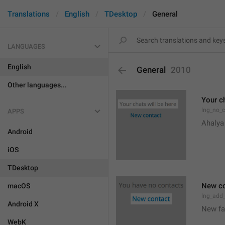
Translations
English
TDesktop
General
LANGUAGES
English
General
2010
Other languages...
Your ch
lng_no_
APPS
Ahalya
Android
iOS
TDesktop
New co
macOS
lng_add
Android X
New f
WebK