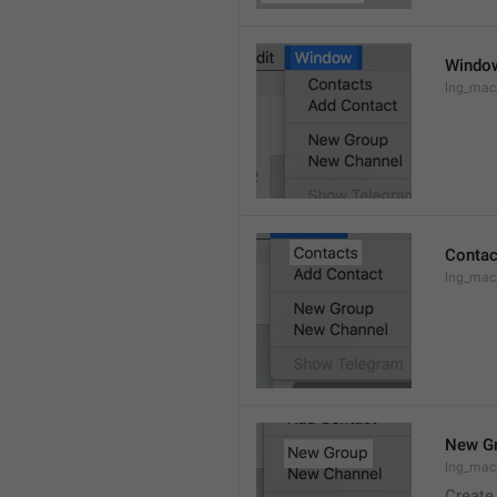
Windo
lng_ma
Contac
lng_mac
New G
lng_mac
Create