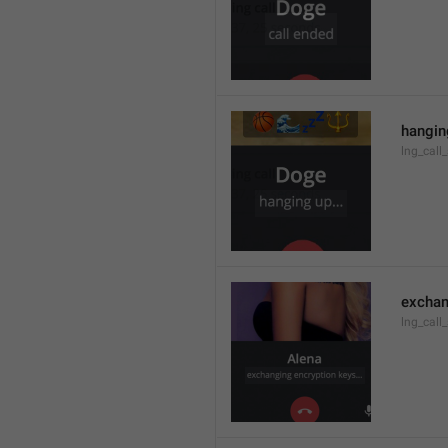
hanging
lng_call
exchan
lng_call