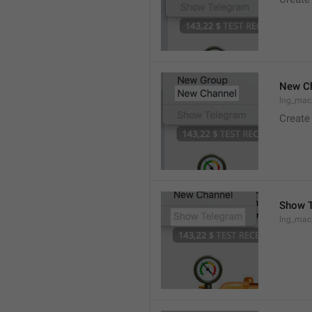
New C
lng_mac
Create
Show 
lng_ma