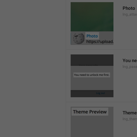
Photo
lng_atta
You ne
lng_pas
Theme
lng_them