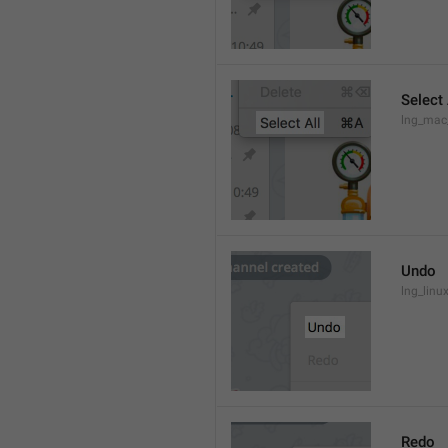
Select 
lng_mac
Undo
lng_lin
Redo