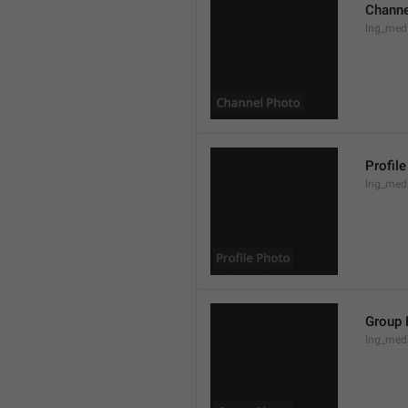
Channe
lng_med
Profil
lng_medi
Group 
lng_med