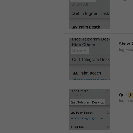
Show A
lng_mac
Quit 
{t
lng_mac