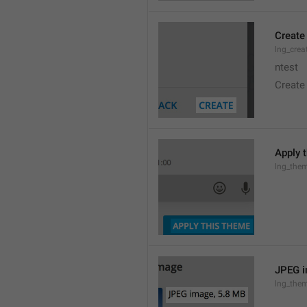
Create
lng_crea
ntest
Create
Apply 
lng_the
JPEG i
lng_them