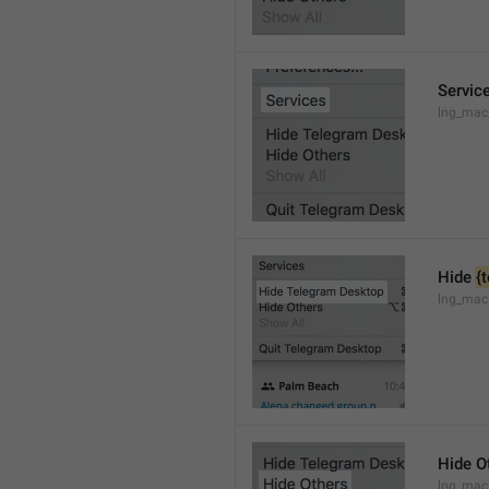
Servic
lng_mac
Hide 
{
lng_mac
Hide O
lng_mac