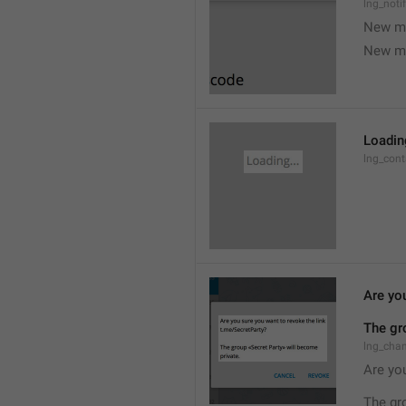
lng_noti
New m
New m
Loading
lng_cont
Are you
The gr
lng_cha
Are you
The gr