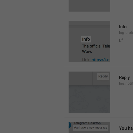
Info
lng_prof
Lf
Reply
lng_noti
You ha