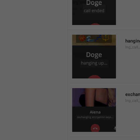
hanging
lng_call
exchan
lng_call