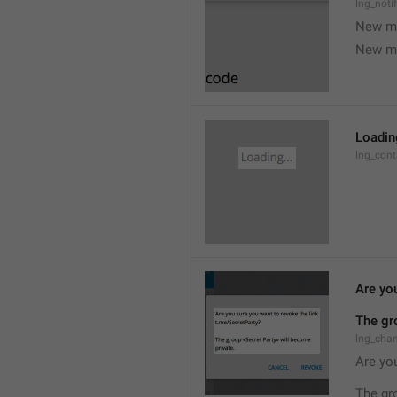
lng_noti
New m
New m
Loading
lng_cont
Are you
The gr
lng_cha
Are you
The gr