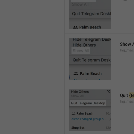
Show A
lng_mac
Quit 
{t
lng_mac