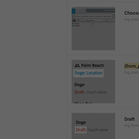
Choose
lng_mac
{from_
lng_dial
Draft
lng_from