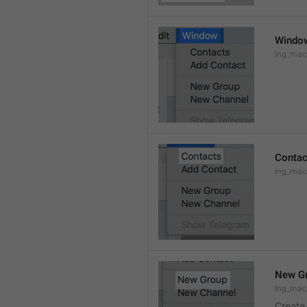
Windo
lng_ma
Contac
lng_mac
New G
lng_mac
Create