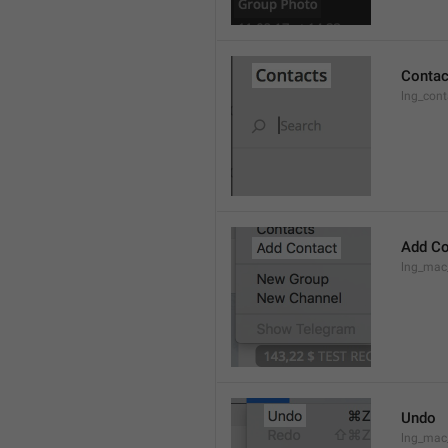
Contac
lng_cont
Add Co
lng_mac
Undo
lng_ma