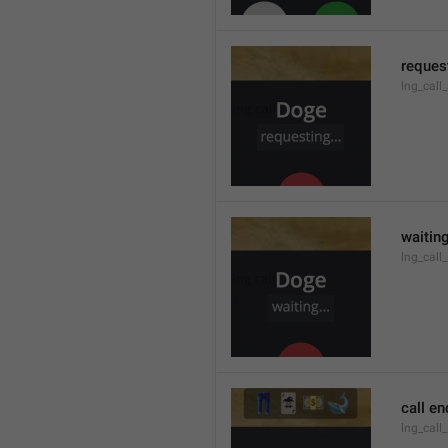
request
lng_call
waiting
lng_call
call e
lng_call