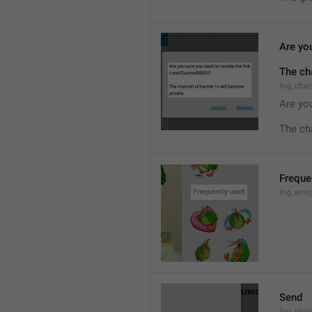
Are you
The ch
lng_cha
Are you
The ch
Freque
lng_emoj
Send
lng_shar