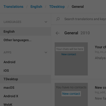
Translations
English
TDesktop
General
LANGUAGES
English
General
2010
Other languages...
Your ch
lng_no_
APPS
Ahalya
Android
iOS
TDesktop
New co
macOS
lng_add
Android X
New f
WebK