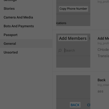
lng_prof
Stories
Camera And Media
Bots And Payments
Passport
Add M
General
lng_prof
CHode
Unsorted
Transla
Back
lng_crea
ass