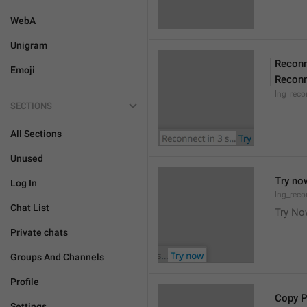
WebA
Unigram
Reconn
Emoji
Reconn
lng_reco
SECTIONS
All Sections
Unused
Try no
Log In
lng_reco
Chat List
Try N
Private chats
Groups And Channels
Profile
Copy 
Settings