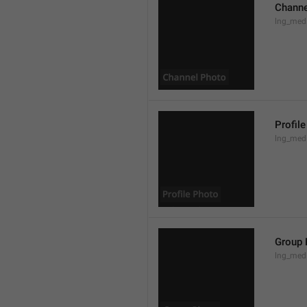
Channe
lng_med
Profil
lng_medi
Group 
lng_med