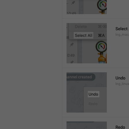
Select 
lng_mac
Undo
lng_lin
Redo