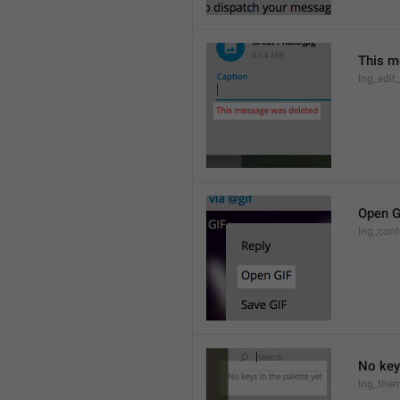
This m
lng_edit
Open G
lng_cont
No keys
lng_them