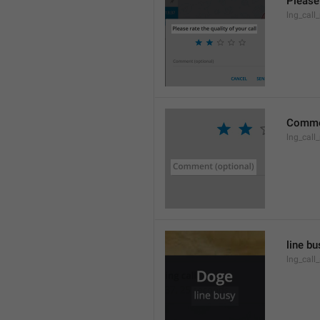
Please 
lng_call_
Commen
lng_cal
line bu
lng_call