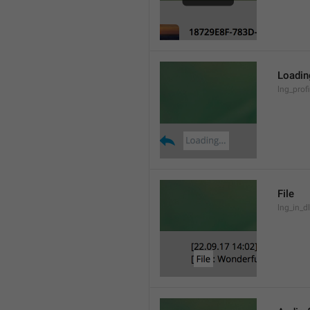
Loading
lng_prof
File
lng_in_dl