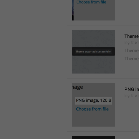
Theme 
lng_the
Theme 
Theme 
PNG im
lng_the