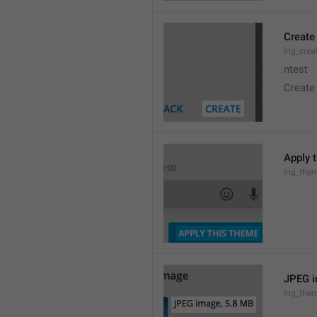
Create
lng_crea
ntest
Create
Apply 
lng_the
JPEG i
lng_them