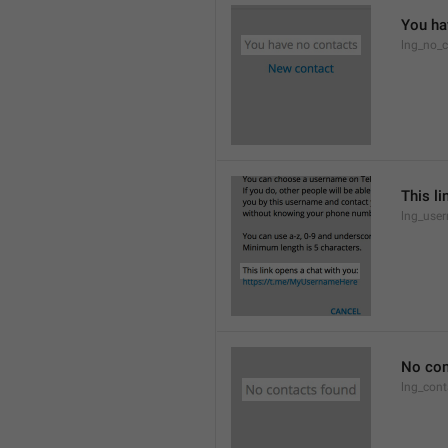
You ha
lng_no_c
This li
lng_use
No con
lng_cont