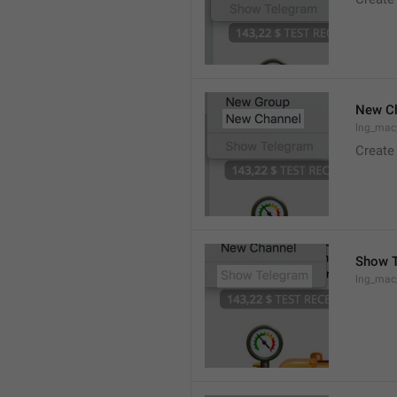
New C
lng_mac
Create
Show 
lng_ma