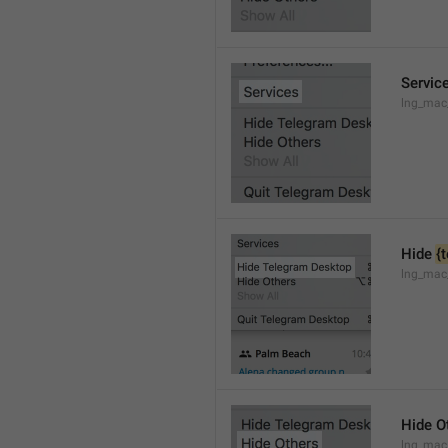
Servic
lng_mac
Hide 
{
lng_mac
Hide O
lng_mac