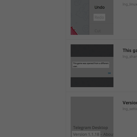
lng_lin
This g
lng_sha
Versio
lng_sett