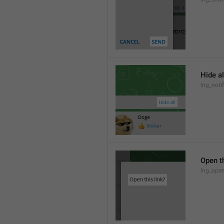
Hide al
lng_notif
Open th
lng_open