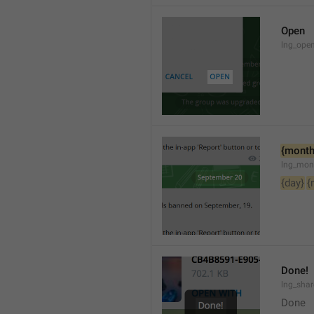
Open
lng_open
{month
lng_mon
{day}
{
Done!
lng_sha
Done