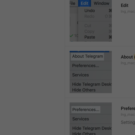
Edit
lng_mac
About 
lng_mac
Prefere
lng_mac
Setting