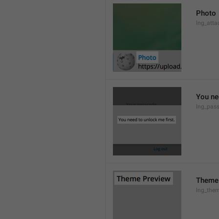
Photo
lng_atta
You ne
lng_pas
Theme
lng_them