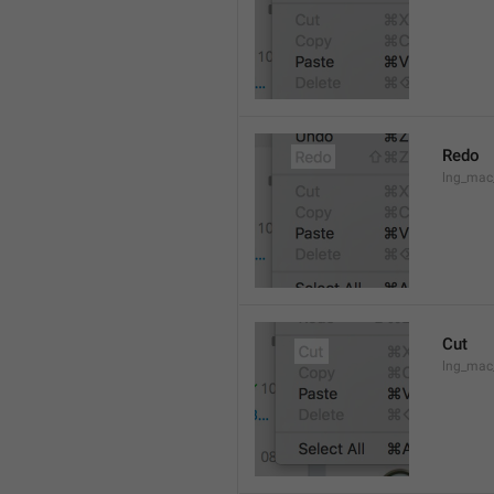
Redo
lng_mac
Cut
lng_mac